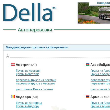
Понедел
Международные грузовые автоперевозки
А
Австрия
Азербайдж
(AT)
Грузы из Австрии
Грузы из Азе
Грузы в Австрию
Грузы в Азер
перевозки грузов из Австрии
перевозки гр
перевозки грузов в Австрию
перевозки гр
расстояние Вена - Бишкек
расстояние Б
Андорра
Армения
(AD)
(A
Грузы из Андорры
Грузы из Арм
Грузы в Андорру
Грузы в Арм