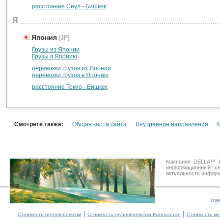
расстояние Сеул - Бишкек
Я
Япония
(JP)
Грузы из Японии
Грузы в Японию
перевозки грузов из Японии
перевозки грузов в Японию
расстояние Токио - Бишкек
Смотрите также:
Общая карта сайта
Внутренние направления
Компания DELLA™ Г
информационный с
актуальность информ
гла
|
|
Стоимость грузоперевозки
Стоимость грузоперевозки Кыргызстан
Стоимость ме