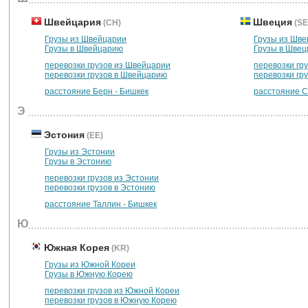
Швейцария
Швеция
(CH)
(SE
Грузы из Швейцарии
Грузы из Шве
Грузы в Швейцарию
Грузы в Шве
перевозки грузов из Швейцарии
перевозки гр
перевозки грузов в Швейцарию
перевозки гр
расстояние Берн - Бишкек
расстояние С
Э
Эстония
(EE)
Грузы из Эстонии
Грузы в Эстонию
перевозки грузов из Эстонии
перевозки грузов в Эстонию
расстояние Таллин - Бишкек
Ю
Южная Корея
(KR)
Грузы из Южной Кореи
Грузы в Южную Корею
перевозки грузов из Южной Кореи
перевозки грузов в Южную Корею