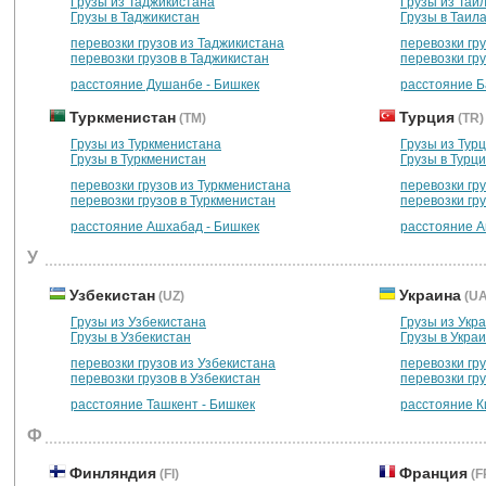
Грузы из Таджикистана
Грузы из Таи
Грузы в Таджикистан
Грузы в Таил
перевозки грузов из Таджикистана
перевозки гр
перевозки грузов в Таджикистан
перевозки гру
расстояние Душанбе - Бишкек
расстояние Б
Туркменистан
Турция
(TM)
(TR)
Грузы из Туркменистана
Грузы из Тур
Грузы в Туркменистан
Грузы в Турц
перевозки грузов из Туркменистана
перевозки гру
перевозки грузов в Туркменистан
перевозки гр
расстояние Ашхабад - Бишкек
расстояние А
У
Узбекистан
Украина
(UZ)
(UA
Грузы из Узбекистана
Грузы из Укр
Грузы в Узбекистан
Грузы в Укра
перевозки грузов из Узбекистана
перевозки гр
перевозки грузов в Узбекистан
перевозки гру
расстояние Ташкент - Бишкек
расстояние К
Ф
Финляндия
Франция
(FI)
(F