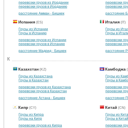
перевозки грузов из Иордании
перевозки гр
перевозки грузов в Иорданию
перевозки гру
расстояние Амман - Бишкек
расстояние Б
Испания
Италия
(ES)
(IT)
Грузы из Испании
Грузы из Ита
Грузы в Испанию
Грузы в Итал
перевозки грузов из Испании
перевозки гр
перевозки грузов в Испанию
перевозки гр
расстояние Мадрид - Бишкек
расстояние Р
К
Казахстан
Камбоджа
(KZ)
Грузы из Казахстана
Грузы из Кам
Грузы в Казахстан
Грузы в Камб
перевозки грузов из Казахстана
перевозки гр
перевозки грузов в Казахстан
перевозки гр
расстояние Астана - Бишкек
расстояние П
Кипр
Китай
(CY)
(CN)
Грузы из Кипра
Грузы из Кит
Грузы на Кипр
Грузы в Кита
перевозки грузов из Кипра
перевозки гру