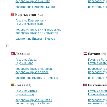
перевозки грузов на Кипр
перевозки гру
расстояние Никозия - Бишкек
расстояние П
Кыргызстан
(KG)
Грузы из Кыргызстана
Грузы в Кыргызстан
перевозки грузов из Кыргызстана
перевозки грузов в Кыргызстан
расстояние Бишкек - Бишкек
Л
Лаос
Латвия
(LA)
(LV)
Грузы из Лаоса
Грузы из Лат
Грузы в Лаос
Грузы в Латв
перевозки грузов из Лаоса
перевозки гру
перевозки грузов в Лаос
перевозки гр
расстояние Вьентьян - Бишкек
расстояние Р
Литва
Лихтенште
(LT)
Грузы из Литвы
Грузы из Лих
Грузы в Литву
Грузы в Лихт
перевозки грузов из Литвы
перевозки гр
перевозки грузов в Литву
перевозки гр