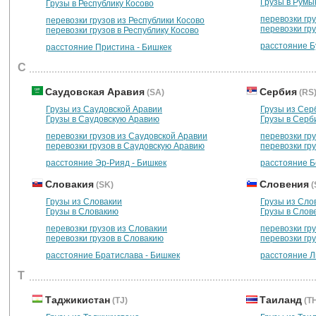
Грузы в Рум
Грузы в Республику Косово
перевозки гр
перевозки грузов из Республики Косово
перевозки гр
перевозки грузов в Республику Косово
расстояние Б
расстояние Пристина - Бишкек
С
Саудовская Аравия
Сербия
(SA)
(RS
Грузы из Саудовской Аравии
Грузы из Сер
Грузы в Саудовскую Аравию
Грузы в Серб
перевозки грузов из Саудовской Аравии
перевозки гр
перевозки грузов в Саудовскую Аравию
перевозки гр
расстояние Эр-Рияд - Бишкек
расстояние Б
Словакия
Словения
(SK)
(
Грузы из Словакии
Грузы из Сло
Грузы в Словакию
Грузы в Слов
перевозки грузов из Словакии
перевозки гр
перевозки грузов в Словакию
перевозки гр
расстояние Братислава - Бишкек
расстояние Л
Т
Таджикистан
Таиланд
(TJ)
(T