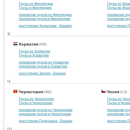
Грузы из Финляндии
Грузы из Фра
Грузы в Финляндию
Грузы во Фр
перевозки грузов из Финляндии
перевозки гр
перевозки грузов в Финляндию
перевозки гр
расстояние Хельсинки - Бишкек
расстояние П
Х
Хорватия
(HR)
Грузы из Хорватии
Грузы в Хорватию
перевозки грузов из Хорватии
перевозки грузов в Хорватию
расстояние Загреб - Бишкек
Ч
Черногория
Чехия
(ME)
(CZ)
Грузы из Черногории
Грузы из Чех
Грузы в Черногорию
Грузы в Чехи
перевозки грузов из Черногории
перевозки гр
перевозки грузов в Черногорию
перевозки гр
расстояние Подгорица - Бишкек
расстояние П
Ш