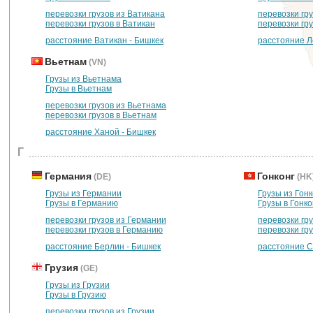
перевозки грузов из Ватикана
перевозки гр
перевозки грузов в Ватикан
перевозки гр
расстояние Ватикан - Бишкек
расстояние Л
Вьетнам
(VN)
Грузы из Вьетнама
Грузы в Вьетнам
перевозки грузов из Вьетнама
перевозки грузов в Вьетнам
расстояние Ханой - Бишкек
Г
Германия
Гонконг
(DE)
(HK
Грузы из Германии
Грузы из Гонк
Грузы в Германию
Грузы в Гонко
перевозки грузов из Германии
перевозки гру
перевозки грузов в Германию
перевозки гру
расстояние Берлин - Бишкек
расстояние С
Грузия
(GE)
Грузы из Грузии
Грузы в Грузию
перевозки грузов из Грузии