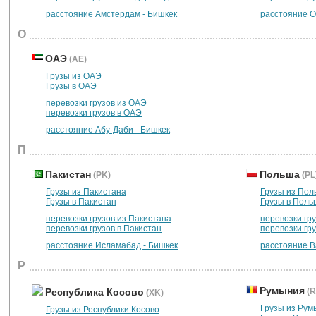
расстояние Амстердам - Бишкек
расстояние О
О
ОАЭ
(AE)
Грузы из ОАЭ
Грузы в ОАЭ
перевозки грузов из ОАЭ
перевозки грузов в ОАЭ
расстояние Абу-Даби - Бишкек
П
Пакистан
Польша
(PK)
(PL
Грузы из Пакистана
Грузы из По
Грузы в Пакистан
Грузы в Поль
перевозки грузов из Пакистана
перевозки гр
перевозки грузов в Пакистан
перевозки гр
расстояние Исламабад - Бишкек
расстояние В
Р
Румыния
Республика Косово
(R
(XK)
Грузы из Рум
Грузы из Республики Косово