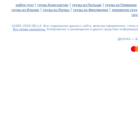
|
|
|
найти груз
грузы Кыргызстан
грузы из Польши
грузы из Германии
|
|
|
грузы из Италии
грузы из Литвы
грузы из Финляндии
перевезти груз
гру
©1995–2026 DELLA. Все содержание данного сайта, включая оформление, стиль и 
Все права защищены.
Копирование и размещение в других средствах информации 
0.38(aws2)
100826-11:12:11
ДЕЛЛА® —