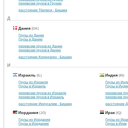
перевозки грузов в Грузию
расстояние Тбилиси - Бишкек
Д
Дания
(DK)
Грузы из Дании
Грузы в Данию
перевозки грузов из Дании
перевозки грузов в Данию
расстояние Копенгаген - Бишкек
И
Израиль
Индия
(IL)
(IN)
Грузы из Израиля
Грузы из Инд
Грузы в Израиль
Грузы в Инди
перевозки грузов из Израиля
перевозки гр
перевозки грузов в Израиль
перевозки гр
расстояние Иерусалим - Бишкек
расстояние Д
Иордания
Ирак
(JO)
(IQ)
Грузы из Иордании
Грузы из Ира
Грузы в Иорданию
Грузы в Ирак