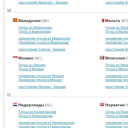
расстояние Вильнюс - Бишкек
расстояние В
М
Македония
Мальта
(MK)
(MT)
Грузы из Македонии
Грузы из Мал
Грузы в Македонию
Грузы в Маль
перевозки грузов из Македонии
перевозки гр
перевозки грузов в Македонию
перевозки гру
расстояние Скопье - Бишкек
расстояние В
Монако
Монголия
(MC)
(
Грузы из Монаку
Грузы из Мон
Грузы в Монако
Грузы в Монг
перевозки грузов из Монаку
перевозки гр
перевозки грузов в Монако
перевозки гр
расстояние Монако - Бишкек
расстояние У
Н
Нидерланды
Норвегия
(NL)
(
Грузы из Нидерландов
Грузы из Нор
Грузы в Нидерланды
Грузы в Норв
перевозки грузов из Нидерландов
перевозки гр
перевозки грузов в Нидерланды
перевозки гр