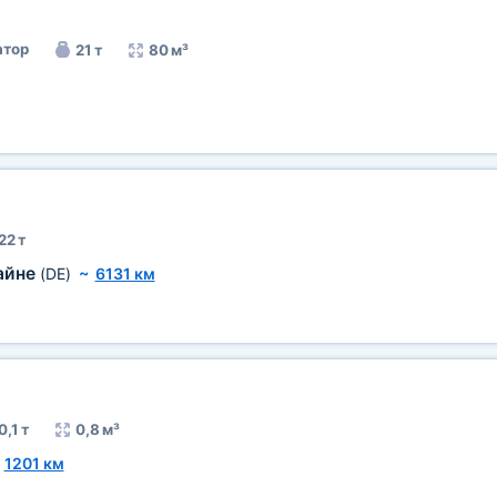
тор
21 т
80 м³
22 т
айне
(DE)
~
6131 км
0,1 т
0,8 м³
~
1201 км