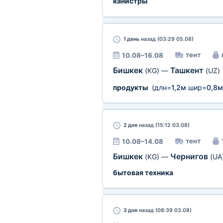
канистры
1 день
назад (03:29 05.08)
тент
10.08–16.08
Бишкек
Ташкент
(KG)
—
(UZ)
продукты
(длн=
1,2м
шир=
0,8м
2 дня
назад (15:12 03.08)
тент
10.08–14.08
Бишкек
Чернигов
(KG)
—
(UA
бытовая техника
3 дня
назад (08:39 03.08)