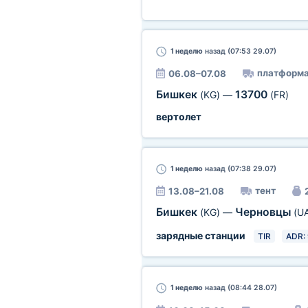
1 неделю
назад (07:53 29.07)
платформ
06.08–07.08
Бишкек
13700
(KG)
—
(FR)
вертолет
1 неделю
назад (07:38 29.07)
тент
13.08–21.08
Бишкек
Черновцы
(KG)
—
(U
зарядные станции
TIR
ADR: 
1 неделю
назад (08:44 28.07)