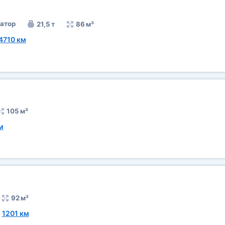
атор
21,5 т
86 м³
4710 км
105 м³
м
92 м³
~
1201 км