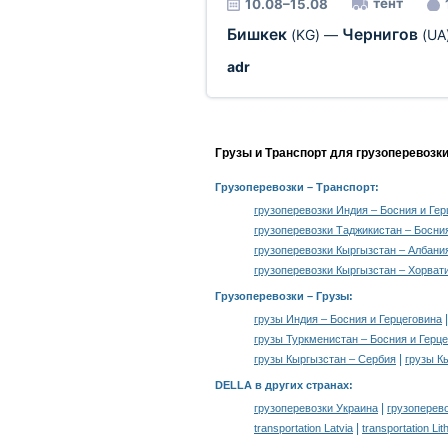
тент
10.08–15.08
Бишкек
Чернигов
(KG)
—
(UA
adr
Грузы и Транспорт для грузоперевозк
Грузоперевозки
– Транспорт:
грузоперевозки Индия – Босния и Гер
грузоперевозки Таджикистан – Босни
грузоперевозки Кыргызстан – Албани
грузоперевозки Кыргызстан – Хорват
Грузоперевозки –
Грузы
:
грузы Индия – Босния и Герцеговина
грузы Туркменистан – Босния и Герц
|
грузы Кыргызстан – Сербия
грузы К
DELLA в других странах
:
|
грузоперевозки Украина
грузоперев
|
transportation Latvia
transportation Lit