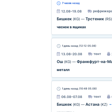
7 часов
назад
рефрижера
12.08–19.08
Бишкек
Трстеник
(KG)
—
(RS)
чеснок в ящиках
1 день
назад (12:12 05.08)
тент
13.08–20.08
Ош
Франкфурт-на-М
(KG)
—
металл
1 день
назад (10:48 05.08)
тент
06.08–07.08
Бишкек
Астана
(KG)
—
(KZ)