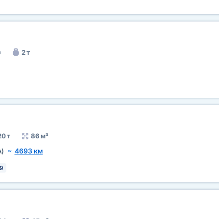
а
2 т
20 т
86 м³
A)
~
4693 км
9