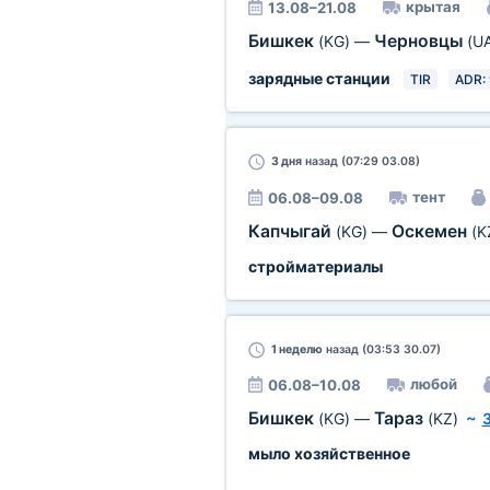
крытая
13.08–21.08
Бишкек
Черновцы
(KG)
—
(U
зарядные станции
TIR
ADR: 
3 дня
назад (07:29 03.08)
тент
06.08–09.08
Капчыгай
Оскемен
(KG)
—
(K
стройматериалы
1 неделю
назад (03:53 30.07)
любой
06.08–10.08
Бишкек
Тараз
(KG)
—
(KZ)
~
мыло хозяйственное