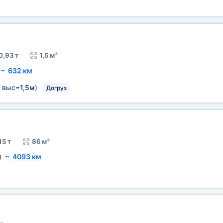
0,93 т
1,5 м³
~
632 км
выс=
1,5м
)
Догруз
15 т
86 м³
)
~
4093 км