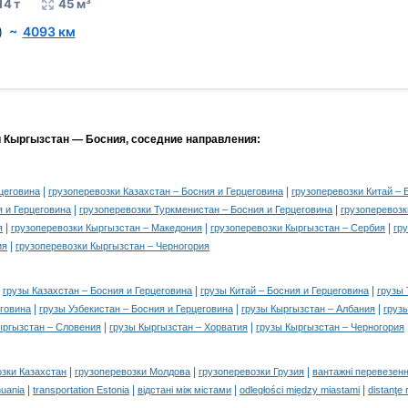
14 т
45 м³
)
~
4093 км
и Кыргызстан — Босния, соседние направления:
|
|
цеговина
грузоперевозки Казахстан – Босния и Герцеговина
грузоперевозки Китай – 
|
|
я и Герцеговина
грузоперевозки Туркменистан – Босния и Герцеговина
грузоперевозк
|
|
|
я
грузоперевозки Кыргызстан – Македония
грузоперевозки Кыргызстан – Сербия
гр
|
ия
грузоперевозки Кыргызстан – Черногория
|
|
|
грузы Казахстан – Босния и Герцеговина
грузы Китай – Босния и Герцеговина
грузы 
|
|
|
еговина
грузы Узбекистан – Босния и Герцеговина
грузы Кыргызстан – Албания
груз
|
|
ыргызстан – Словения
грузы Кыргызстан – Хорватия
грузы Кыргызстан – Черногория
|
|
|
озки Казахстан
грузоперевозки Молдова
грузоперевозки Грузия
вантажні перевезенн
|
|
|
|
huania
transportation Estonia
відстані між містами
odległości między miastami
distanţe 