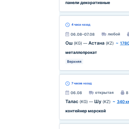
панели декоративные
4 часа
назад
любой
06.08–07.08
Ош
Астана
(KG)
—
(KZ)
~
1780
металлопрокат
Верхняя
7 часов
назад
открытая
06.08
8
Талас
Шу
(KG)
—
(KZ)
~
340 к
контейнер морской