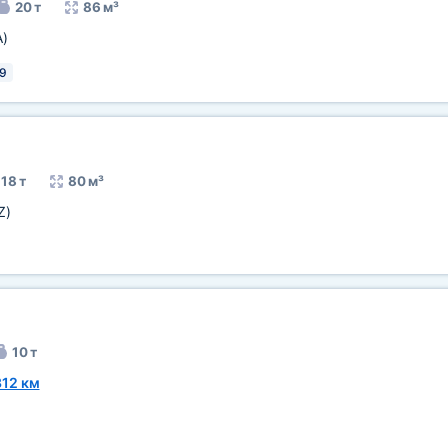
20 т
86 м³
A)
9
18 т
80 м³
Z)
10 т
312 км