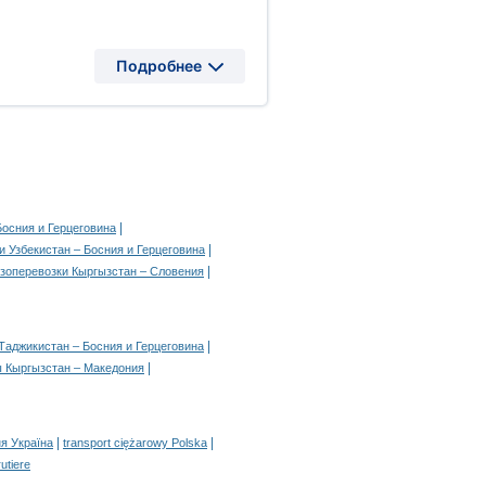
Подробнее
|
Босния и Герцеговина
|
и Узбекистан – Босния и Герцеговина
|
узоперевозки Кыргызстан – Словения
|
Таджикистан – Босния и Герцеговина
|
ы Кыргызстан – Македония
|
|
я Україна
transport ciężarowy Polska
rutiere