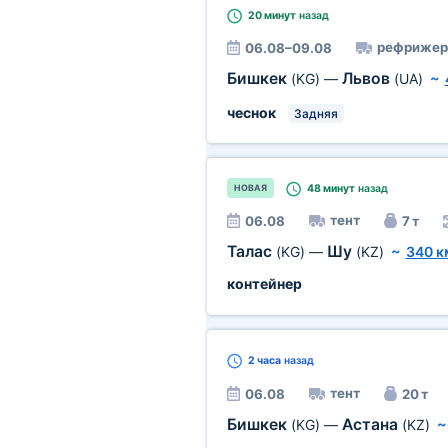
20 минут
назад
рефрижер
06.08–09.08
Бишкек
Львов
(KG)
—
(UA)
~
чеснок
Задняя
48 минут
назад
НОВАЯ
тент
06.08
7 т
Талас
Шу
(KG)
—
(KZ)
~
340 к
контейнер
2 часа
назад
тент
06.08
20 т
Бишкек
Астана
(KG)
—
(KZ)