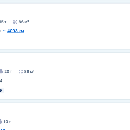
15 т
86 м³
)
~
4093 км
20 т
86 м³
A)
9
10 т