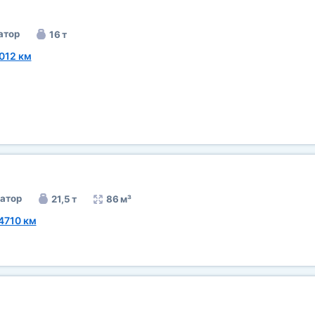
атор
16 т
012 км
атор
21,5 т
86 м³
4710 км