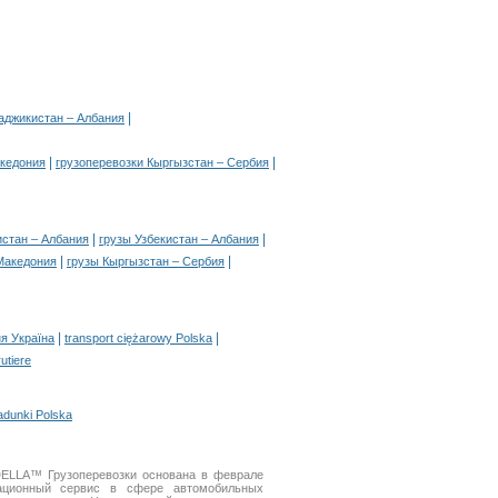
|
аджикистан – Албания
|
|
акедония
грузоперевозки Кыргызстан – Сербия
|
|
истан – Албания
грузы Узбекистан – Албания
|
|
Македония
грузы Кыргызстан – Сербия
|
|
я Україна
transport ciężarowy Polska
rutiere
adunki Polska
DELLA™ Грузоперевозки основана в феврале
ционный сервис в сфере автомобильных