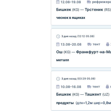
рефрижера
12.08–19.08
Бишкек
Трстеник
(KG)
—
(RS)
чеснок в ящиках
3 дня
назад (12:12 05.08)
тент
13.08–20.08
Ош
Франкфурт-на-М
(KG)
—
металл
3 дня
назад (03:29 05.08)
тент
10.08–16.08
Бишкек
Ташкент
(KG)
—
(UZ)
продукты
(длн=
1,2м
шир=
0,8м