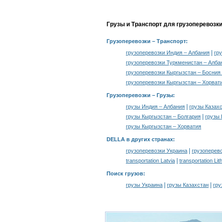
Грузы и Транспорт для грузоперевозк
Грузоперевозки
– Транспорт:
|
грузоперевозки Индия – Албания
гр
грузоперевозки Туркменистан – Алба
грузоперевозки Кыргызстан – Босния 
грузоперевозки Кыргызстан – Хорват
Грузоперевозки –
Грузы
:
|
грузы Индия – Албания
грузы Казах
|
грузы Кыргызстан – Болгария
грузы 
грузы Кыргызстан – Хорватия
DELLA в других странах
:
|
грузоперевозки Украина
грузоперев
|
transportation Latvia
transportation Lit
Поиск грузов
:
|
|
грузы Украина
грузы Казахстан
гру