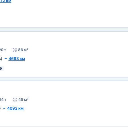
312 км
20 т
86 м³
A)
~
4693 км
9
14 т
45 м³
)
~
4093 км