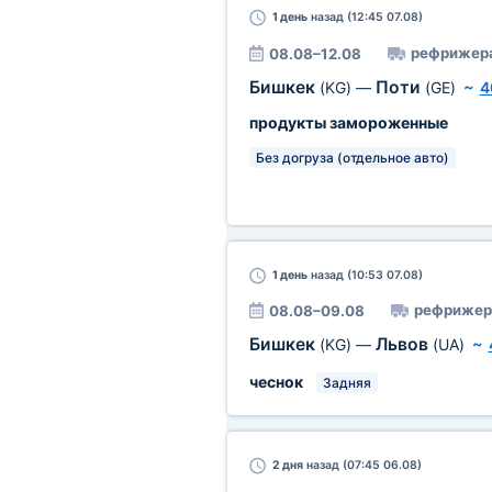
1 день
назад (12:45 07.08)
рефрижер
08.08–12.08
Бишкек
Поти
(KG)
—
(GE)
~
4
продукты замороженные
Без догруза (отдельное авто)
1 день
назад (10:53 07.08)
рефрижер
08.08–09.08
Бишкек
Львов
(KG)
—
(UA)
~
чеснок
Задняя
2 дня
назад (07:45 06.08)