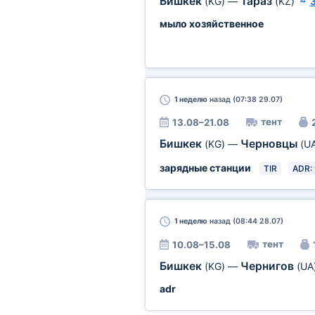
Бишкек
Тараз
(KG)
—
(KZ)
~
мыло хозяйственное
1 неделю
назад (07:38 29.07)
тент
13.08–21.08
Бишкек
Черновцы
(KG)
—
(U
зарядные станции
TIR
ADR: 
1 неделю
назад (08:44 28.07)
тент
10.08–15.08
Бишкек
Чернигов
(KG)
—
(UA
adr