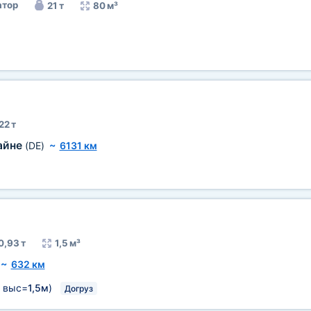
тор
21 т
80 м³
22 т
айне
(DE)
~
6131 км
0,93 т
1,5 м³
~
632 км
выс=
1,5м
)
Догруз