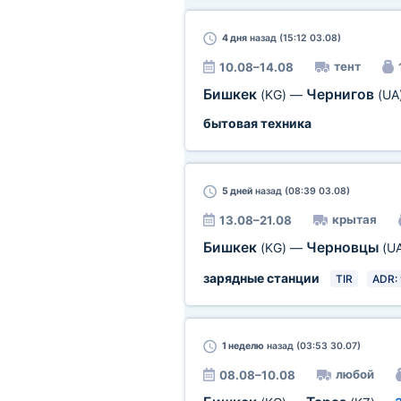
4 дня
назад (15:12 03.08)
тент
10.08–14.08
Бишкек
Чернигов
(KG)
—
(UA
бытовая техника
5 дней
назад (08:39 03.08)
крытая
13.08–21.08
Бишкек
Черновцы
(KG)
—
(U
зарядные станции
TIR
ADR: 
1 неделю
назад (03:53 30.07)
любой
08.08–10.08