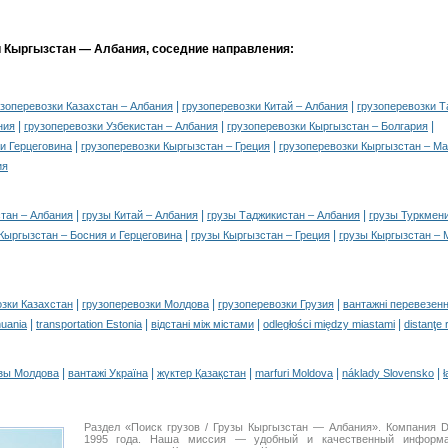
и Кыргызстан — Албания, соседние направления:
|
|
узоперевозки Казахстан – Албания
грузоперевозки Китай – Албания
грузоперевозки Т
|
|
|
ния
грузоперевозки Узбекистан – Албания
грузоперевозки Кыргызстан – Болгария
|
|
и Герцеговина
грузоперевозки Кыргызстан – Греция
грузоперевозки Кыргызстан – М
ия
|
|
|
стан – Албания
грузы Китай – Албания
грузы Таджикистан – Албания
грузы Туркмен
|
|
Кыргызстан – Босния и Герцеговина
грузы Кыргызстан – Греция
грузы Кыргызстан – 
|
|
|
озки Казахстан
грузоперевозки Молдова
грузоперевозки Грузия
вантажні перевезенн
|
|
|
|
huania
transportation Estonia
відстані між містами
odległości między miastami
distanţe 
|
|
|
|
|
зы Молдова
вантажі Україна
жүктер Қазақстан
marfuri Moldova
náklady Slovensko
ł
Раздел «Поиск грузов / Грузы Кыргызстан — Албания». Компания 
1995 года. Наша миссия — удобный и качественный информа