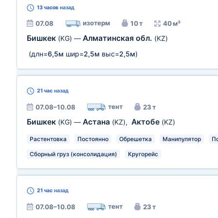
13 часов
назад
изотерм
07.08
10 т
40 м³
Бишкек
Алматинская обл.
(KG)
—
(KZ)
(длн=
6,5м
шир=
2,5м
выс=
2,5м
)
21 час
назад
тент
07.08–10.08
23 т
Бишкек
Астана
Актобе
(KG)
—
(KZ)
,
(KZ)
Растентовка
Постоянно
Обрешетка
Манипулятор
П
Сборный груз (консолидация)
Кругорейс
21 час
назад
тент
07.08–10.08
23 т