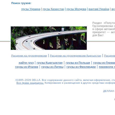
Поиск грузов
:
|
|
|
|
грузы Украина
грузы Казахстан
грузы Молдова
вантажі Україна
жү
Раздел «Попут
Грузоперевозки 
в сфере автомо
приоритет — акт
для Вас!
|
|
Расценки на грузоперевозки
Расценки на грузоперевозки Кыргызстан
Расценк
|
|
|
найти груз
грузы Кыргызстан
грузы из Польши
грузы из Герма
|
|
|
грузы из Италии
грузы из Литвы
грузы из Финляндии
перевезти 
©1995–2026 DELLA. Все содержание данного сайта, включая оформление, стил
Все права защищены.
Копирование и размещение в других средствах информа
0.2(aws3)
070826-12:25:41
ДЕЛЛА®