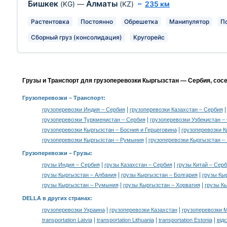
Бишкек
Алматы
(KG)
—
(KZ)
~
235 км
Растентовка
Постоянно
Обрешетка
Манипулятор
П
Сборный груз (консолидация)
Кругорейс
Грузы и Транспорт для грузоперевозки Кыргызстан — Сербия, сос
Грузоперевозки
– Транспорт:
|
грузоперевозки Индия – Сербия
грузоперевозки Казахстан – Сербия
|
грузоперевозки Туркменистан – Сербия
грузоперевозки Узбекистан –
|
грузоперевозки Кыргызстан – Босния и Герцеговина
грузоперевозки К
|
грузоперевозки Кыргызстан – Румыния
грузоперевозки Кыргызстан –
Грузоперевозки –
Грузы
:
|
|
грузы Индия – Сербия
грузы Казахстан – Сербия
грузы Китай – Сер
|
|
грузы Кыргызстан – Албания
грузы Кыргызстан – Болгария
грузы Кы
|
|
грузы Кыргызстан – Румыния
грузы Кыргызстан – Хорватия
грузы К
DELLA в других странах
:
|
|
грузоперевозки Украина
грузоперевозки Казахстан
грузоперевозки 
|
|
|
transportation Latvia
transportation Lithuania
transportation Estonia
від