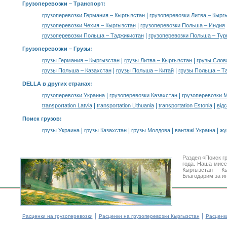
Грузоперевозки
– Транспорт:
|
грузоперевозки Германия – Кыргызстан
грузоперевозки Литва – Кырг
|
грузоперевозки Чехия – Кыргызстан
грузоперевозки Польша – Индия
|
грузоперевозки Польша – Таджикистан
грузоперевозки Польша – Тур
Грузоперевозки –
Грузы
:
|
|
грузы Германия – Кыргызстан
грузы Литва – Кыргызстан
грузы Слов
|
|
грузы Польша – Казахстан
грузы Польша – Китай
грузы Польша – Т
DELLA в других странах
:
|
|
грузоперевозки Украина
грузоперевозки Казахстан
грузоперевозки 
|
|
|
transportation Latvia
transportation Lithuania
transportation Estonia
від
Поиск грузов
:
|
|
|
|
грузы Украина
грузы Казахстан
грузы Молдова
вантажі Україна
жү
Раздел «Поиск г
года. Наша мис
Кыргызстан — Кы
Благодарим за и
|
|
Расценки на грузоперевозки
Расценки на грузоперевозки Кыргызстан
Расценк