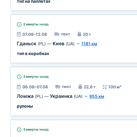
тнп на паллетах
2 минуты
назад
тент
07.08–12.08
20 т
Гданьск
Киев
(PL)
—
(UA)
~
1181 км
тнп в коробках
3 минуты
назад
тент
06.08–07.08
22,8 т
100 м³
Ломжа
Украинка
(PL)
—
(UA)
~
955 км
рулоны
3 минуты
назад