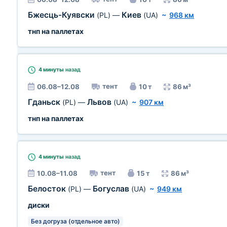
Бжесць-Куявски
Киев
(PL)
—
(UA)
~
968 км
тнп на паллетах
4 минуты
назад
тент
06.08–12.08
10 т
86 м³
Гданьск
Львов
(PL)
—
(UA)
~
907 км
тнп на паллетах
4 минуты
назад
тент
10.08–11.08
15 т
86 м³
Белосток
Богуслав
(PL)
—
(UA)
~
949 км
диски
Без догруза (отдельное авто)