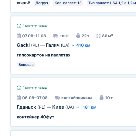
сырьё
Догруз
Кол. паллет: 13
Тип паллет: USA 1,2 x 1,2 м
1 минуту
назад
тент
07.08–11.08
22 т
86 м³
Gacki
Галич
(PL)
—
(UA)
~
410 км
гипсокартон на паллетах
Боковая
1 минуту
назад
контейнеровоз
06.08–07.08
10 т
Гданьск
Киев
(PL)
—
(UA)
~
1181 км
контейнер 40фут