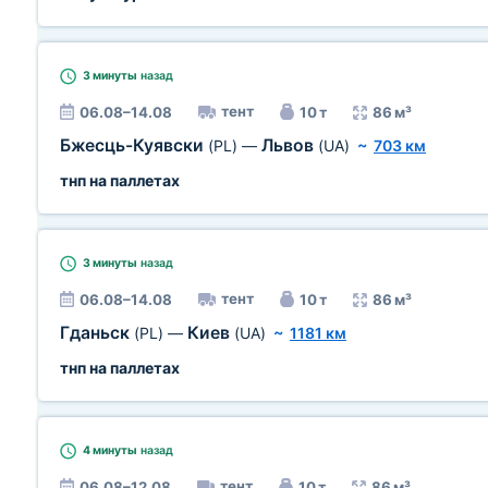
3 минуты
назад
тент
06.08–14.08
10 т
86 м³
Бжесць-Куявски
Львов
(PL)
—
(UA)
~
703 км
тнп на паллетах
3 минуты
назад
тент
06.08–14.08
10 т
86 м³
Гданьск
Киев
(PL)
—
(UA)
~
1181 км
тнп на паллетах
4 минуты
назад
тент
06.08–12.08
10 т
86 м³