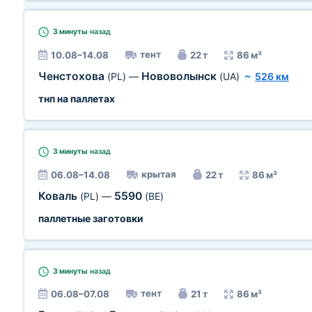
3 минуты
назад
тент
10.08–14.08
22 т
86 м³
Ченстохова
Нововолынск
(PL)
—
(UA)
~
526 км
тнп на паллетах
3 минуты
назад
крытая
06.08–14.08
22 т
86 м³
Коваль
5590
(PL)
—
(BE)
паллетные заготовки
3 минуты
назад
тент
06.08–07.08
21 т
86 м³