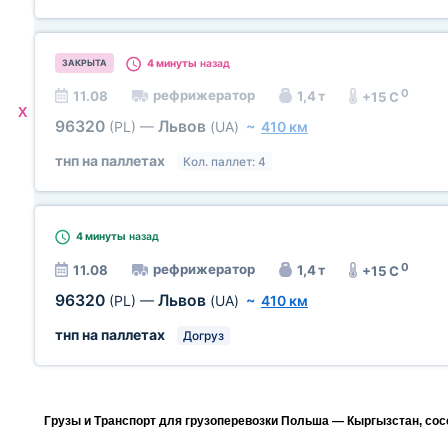
4 минуты
назад
ЗАКРЫТА
0
рефрижератор
11.08
1,4 т
+15 C
X
96320
Львов
(PL)
—
(UA)
~
410 км
тнп на паллетах
Кол. паллет: 4
4 минуты
назад
0
рефрижератор
11.08
1,4 т
+15 C
96320
Львов
(PL)
—
(UA)
~
410 км
тнп на паллетах
Догруз
Грузы и Транспорт для грузоперевозки Польша — Кыргызстан, сос