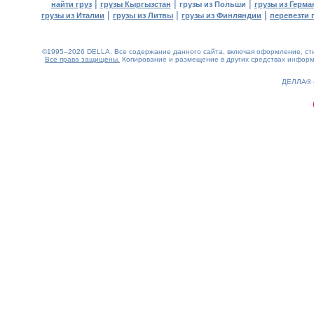
|
|
|
найти груз
грузы Кыргызстан
грузы из Польши
грузы из Герма
|
|
|
грузы из Италии
грузы из Литвы
грузы из Финляндии
перевезти 
©1995–2026 DELLA. Все содержание данного сайта, включая оформление, стил
Все права защищены.
Копирование и размещение в других средствах информа
0.2(aws3)
060826-15:14:53
ДЕЛЛА®