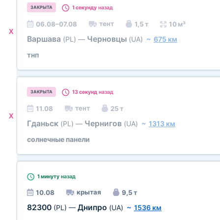
1 секунду
назад
ЗАКРЫТА
тент
06.08–07.08
1,5 т
10 м³
X
Варшава
Черновцы
(PL)
—
(UA)
~
675 км
тнп
13 секунд
назад
ЗАКРЫТА
тент
11.08
25 т
X
Гданьск
Чернигов
(PL)
—
(UA)
~
1313 км
солнечные панели
1 минуту
назад
крытая
10.08
9,5 т
82300
Днипро
(PL)
—
(UA)
~
1536 км