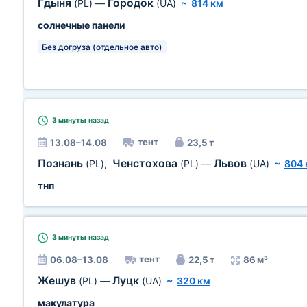
Гдыня
Городок
(PL)
—
(UA)
~
814 км
солнечные панели
Без догруза (отдельное авто)
3 минуты
назад
тент
13.08–14.08
23,5 т
Познань
Ченстохова
Львов
(PL)
,
(PL)
—
(UA)
~
804 
тнп
3 минуты
назад
тент
06.08–13.08
22,5 т
86 м³
Жешув
Луцк
(PL)
—
(UA)
~
320 км
макулатура