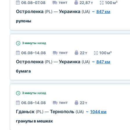
тент
06.08–07.08
22,87 т
100 м³
Остроленка
Украинка
(PL)
—
(UA)
~
847 км
рулоны
3 минуты
назад
тент
06.08–14.08
22 т
100 м³
Остроленка
Украинка
(PL)
—
(UA)
~
847 км
бумага
3 минуты
назад
тент
06.08–14.08
22 т
Гданьск
Тернополь
(PL)
—
(UA)
~
1044 км
гранулы в мешках