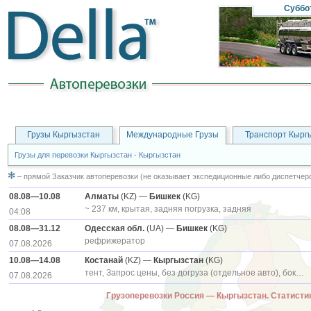
Суббо
Грузы Кыргызстан
Международные Грузы
Транспорт Кырг
Грузы для перевозки Кыргызстан - Кыргызстан
– прямой Заказчик автоперевозки (не оказывает экспедиционные либо диспетчерс
08.08—10.08
Алматы
(KZ) —
Бишкек
(KG)
~ 237 км, крытая, задняя погрузка, задняя
04:08
08.08—31.12
Одесская обл.
(UA) —
Бишкек
(KG)
рефрижератор
07.08.2026
10.08—14.08
Костанай
(KZ) —
Кыргызстан
(KG)
тент, Запрос цены, без догруза (отдельное авто), боковая
07.08.2026
Грузоперевозки Россия — Кыргызстан. Статис