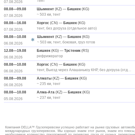
тент
07.08.2026
08.08—09.08
Шымкент
(KZ) —
Бишкек
(KG)
~ 503 км, тент
07.08.2026
08.08—16.08
Хоргос
(CN) —
Бишкек
(KG)
тент, без догруза (отдельное авто)
07.08.2026
08.08—10.08
Шымкент
(KZ) —
Бишкек
(KG)
~ 503 км, тент, боковая, груз готов
06.08.2026
12.08—19.08
Бишкек
(KG) —
Трстеник
(RS)
рефрижератор
06.08.2026
08.08—10.08
Хоргос
(CN) —
Бишкек
(KG)
тент, Выезд через Алашанькоу КНР, без догруза (отдельное авто)
06.08.2026
08.08—09.08
Алматы
(KZ) —
Бишкек
(KG)
~ 235 км, тент
06.08.2026
08.08—10.08
Алма-Ата
(KZ) —
Бишкек
(KG)
~ 237 км, тент
05.08.2026
Компания DELLA™ Грузоперевозки успешно работает на рынке грузовых автомобил
международных грузоперевозок. Мы хорошо знаем этот рынок, знаем его плюсы,
необходимое количество предложений по перевозке груза от разных перевозчи