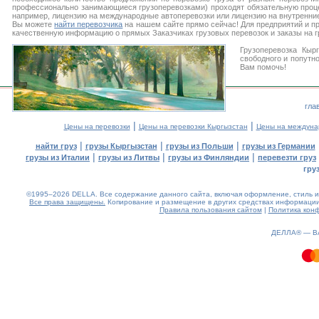
профессионально занимающиеся грузоперевозками) проходят обязательную проце
например, лицензию на международные автоперевозки или лицензию на внутренние
Вы можете
найти перевозчика
на нашем сайте прямо сейчас! Для предприятий и п
качественную информацию о прямых Заказчиках грузовых перевозок и заказы на г
Грузоперевозка Кыр
свободного и попутно
Вам помочь!
гла
|
|
Цены на перевозки
Цены на перевозки Кыргызстан
Цены на междуна
|
|
|
найти груз
грузы Кыргызстан
грузы из Польши
грузы из Германии
|
|
|
грузы из Италии
грузы из Литвы
грузы из Финляндии
перевезти груз
гру
©1995–2026 DELLA. Все содержание данного сайта, включая оформление, стиль и 
Все права защищены.
Копирование и размещение в других средствах информации 
Правила пользования сайтом
|
Политика кон
0.3(aws2)
080826-07:10:12
ДЕЛЛА® —
В