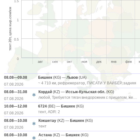
1.5
тент 20т, цена кыр.сом/км
1
0.5
0
авг
сен
окт
ноя
дек
янв
фев
08.08—09.08
Бишкек
(KG) —
Львов
(UA)
~ 4 710 км, рефрижератор, ПИСАТИ У ВАЙБЕР, задняя
07.08.2026
08.08—31.08
Кордай
(KZ) —
Иссык-Кульская обл.
(KG)
любой, Требуется тягач внедорожник с прицепом, желательно тентованный, доставка груза с п. Кордай (РК) до Рудника Кумтор Голд Комани, груз - известь в Биг-Бэгах по 1200 кг., без догруза (отдельное авто), боковая, еженедельно, место погрузки, место выгрузки, біг-бег: 1200, сцепка, штора, груз готов, срочно, транспорт с gps
07.08.2026
10.08—12.08
6724
(BE) —
Бишкек
(KG)
тент, ADR: 2
07.08.2026
08.08—10.08
Кокшетау
(KZ) —
Бишкек
(KG)
тент
07.08.2026
08.08—10.08
Астана
(KZ) —
Бишкек
(KG)