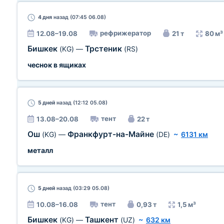
4 дня
назад (07:45 06.08)
рефрижератор
12.08–19.08
21 т
80 м³
Бишкек
Трстеник
(KG)
—
(RS)
чеснок в ящиках
5 дней
назад (12:12 05.08)
тент
13.08–20.08
22 т
Ош
Франкфурт-на-Майне
(KG)
—
(DE)
~
6131 км
металл
5 дней
назад (03:29 05.08)
тент
10.08–16.08
0,93 т
1,5 м³
Бишкек
Ташкент
(KG)
—
(UZ)
~
632 км