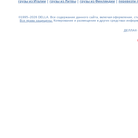
|
|
|
грузы из Италии
грузы из Литвы
грузы из Финляндии
перевезти 
©1995–2026 DELLA. Все содержание данного сайта, включая оформление, стил
Все права защищены.
Копирование и размещение в других средствах информа
0.23(aws4)
100826-22:07:48
ДЕЛЛА®