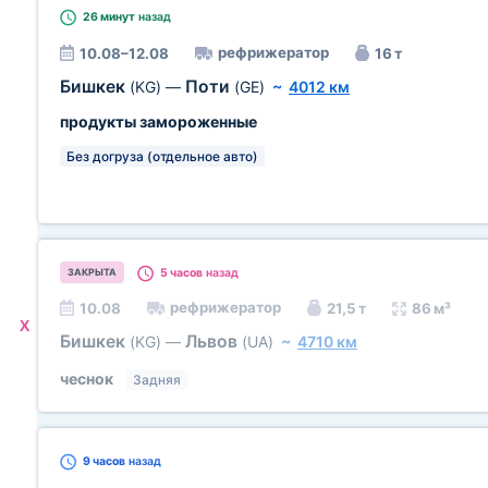
26 минут
назад
рефрижератор
10.08–12.08
16 т
Бишкек
Поти
(KG)
—
(GE)
~
4012 км
продукты замороженные
Без догруза (отдельное авто)
5 часов
назад
ЗАКРЫТА
рефрижератор
10.08
21,5 т
86 м³
X
Бишкек
Львов
(KG)
—
(UA)
~
4710 км
чеснок
Задняя
9 часов
назад