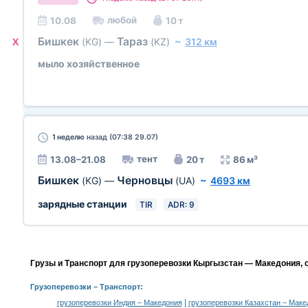
любой
10.08
10 т
Бишкек
Тараз
(KG)
—
(KZ)
~
312 км
X
мыло хозяйственное
1 неделю
назад (07:38 29.07)
тент
13.08–21.08
20 т
86 м³
Бишкек
Черновцы
(KG)
—
(UA)
~
4693 км
зарядные станции
TIR
ADR: 9
Грузы и Транспорт для грузоперевозки Кыргызстан — Македония, 
Грузоперевозки
– Транспорт:
|
грузоперевозки Индия – Македония
грузоперевозки Казахстан – Маке