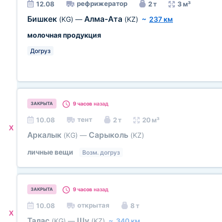
рефрижератор
12.08
2 т
3 м³
Бишкек
Алма-Ата
(KG)
—
(KZ)
~
237 км
молочная продукция
Догруз
9 часов
назад
ЗАКРЫТА
тент
10.08
2 т
20 м³
X
Аркалык
Сарыколь
(KG)
—
(KZ)
личные вещи
Возм. догруз
9 часов
назад
ЗАКРЫТА
открытая
10.08
8 т
X
Талас
Шу
(KG)
—
(KZ)
~
340 км