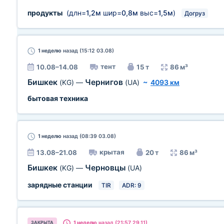
продукты
(длн=
1,2м
шир=
0,8м
выс=
1,5м
)
Догруз
1 неделю
назад (15:12 03.08)
тент
10.08–14.08
15 т
86 м³
Бишкек
Чернигов
(KG)
—
(UA)
~
4093 км
бытовая техника
1 неделю
назад (08:39 03.08)
крытая
13.08–21.08
20 т
86 м³
Бишкек
Черновцы
(KG)
—
(UA)
зарядные станции
TIR
ADR: 9
1 неделю
назад (21:57 29.11)
ЗАКРЫТА