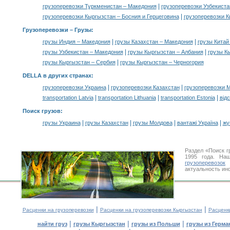
|
грузоперевозки Туркменистан – Македония
грузоперевозки Узбекиста
|
грузоперевозки Кыргызстан – Босния и Герцеговина
грузоперевозки К
Грузоперевозки –
Грузы
:
|
|
грузы Индия – Македония
грузы Казахстан – Македония
грузы Китай
|
|
грузы Узбекистан – Македония
грузы Кыргызстан – Албания
грузы К
|
грузы Кыргызстан – Сербия
грузы Кыргызстан – Черногория
DELLA в других странах
:
|
|
грузоперевозки Украина
грузоперевозки Казахстан
грузоперевозки 
|
|
|
transportation Latvia
transportation Lithuania
transportation Estonia
від
Поиск грузов
:
|
|
|
|
грузы Украина
грузы Казахстан
грузы Молдова
вантажі Україна
жү
Раздел «Поиск г
1995 года. На
грузоперевозок
К
актуальность ин
|
|
Расценки на грузоперевозки
Расценки на грузоперевозки Кыргызстан
Расценк
|
|
|
найти груз
грузы Кыргызстан
грузы из Польши
грузы из Герма