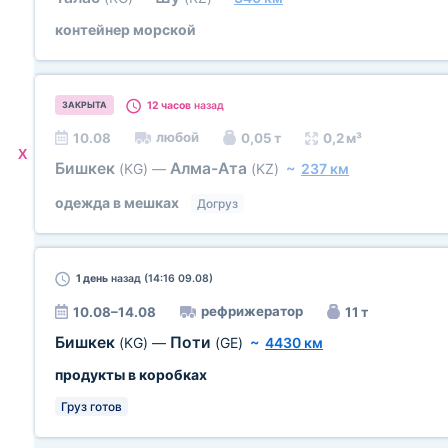
контейнер морской
12 часов
назад
ЗАКРЫТА
любой
10.08
0,05 т
0,2 м³
X
Бишкек
Алма-Ата
(KG)
—
(KZ)
~
237 км
одежда в мешках
Догруз
1 день
назад (14:16 09.08)
рефрижератор
10.08–14.08
11 т
Бишкек
Поти
(KG)
—
(GE)
~
4430 км
продукты в коробках
Груз готов