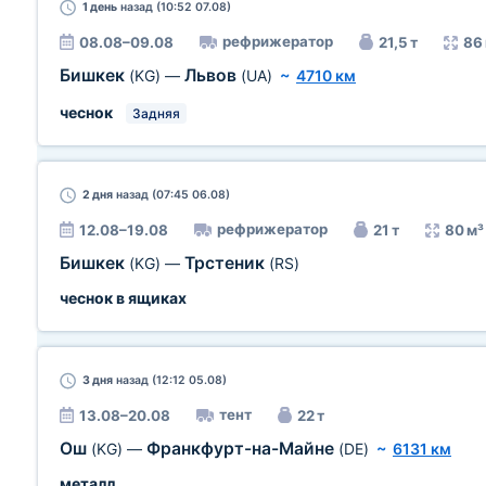
1 день
назад (10:52 07.08)
рефрижератор
08.08–09.08
21,5 т
86
Бишкек
Львов
(KG)
—
(UA)
~
4710 км
чеснок
Задняя
2 дня
назад (07:45 06.08)
рефрижератор
12.08–19.08
21 т
80 м³
Бишкек
Трстеник
(KG)
—
(RS)
чеснок в ящиках
3 дня
назад (12:12 05.08)
тент
13.08–20.08
22 т
Ош
Франкфурт-на-Майне
(KG)
—
(DE)
~
6131 км
металл