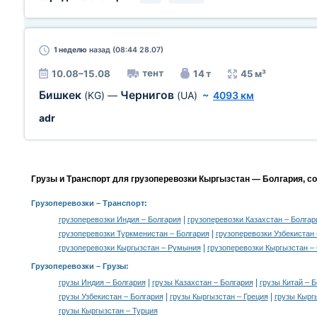
1 неделю
назад (08:44 28.07)
тент
10.08–15.08
14 т
45 м³
Бишкек
Чернигов
(KG)
—
(UA)
~
4093 км
adr
Грузы и Транспорт для грузоперевозки Кыргызстан — Болгария, с
Грузоперевозки
– Транспорт:
|
грузоперевозки Индия – Болгария
грузоперевозки Казахстан – Болгар
|
грузоперевозки Туркменистан – Болгария
грузоперевозки Узбекистан 
|
грузоперевозки Кыргызстан – Румыния
грузоперевозки Кыргызстан –
Грузоперевозки –
Грузы
:
|
|
грузы Индия – Болгария
грузы Казахстан – Болгария
грузы Китай – 
|
|
грузы Узбекистан – Болгария
грузы Кыргызстан – Греция
грузы Кырг
грузы Кыргызстан – Турция