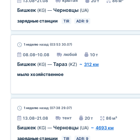
крытая
13.08–21.08
20 т
86 м³
Бишкек
Черновцы
(KG)
—
(UA)
зарядные станции
TIR
ADR: 9
1 неделю
назад (03:53 30.07)
любой
08.08–10.08
10 т
Бишкек
Тараз
(KG)
—
(KZ)
~
312 км
мыло хозяйственное
1 неделю
назад (07:38 29.07)
тент
13.08–21.08
20 т
86 м³
Бишкек
Черновцы
(KG)
—
(UA)
~
4693 км
зарядные станции
TIR
ADR: 9