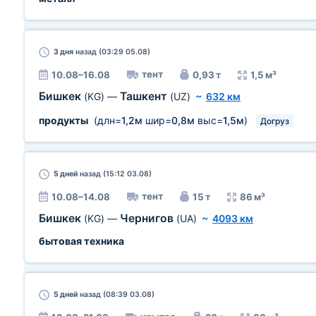
3 дня
назад (03:29 05.08)
тент
10.08–16.08
0,93 т
1,5 м³
Бишкек
Ташкент
(KG)
—
(UZ)
~
632 км
продукты
(длн=
1,2м
шир=
0,8м
выс=
1,5м
)
Догруз
5 дней
назад (15:12 03.08)
тент
10.08–14.08
15 т
86 м³
Бишкек
Чернигов
(KG)
—
(UA)
~
4093 км
бытовая техника
5 дней
назад (08:39 03.08)