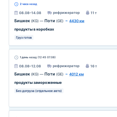
2 часа
назад
рефрижератор
08.08–14.08
11 т
Бишкек
Поти
(KG)
—
(GE)
~
4430 км
продукты в коробках
Груз готов
1 день
назад (12:45 07.08)
рефрижератор
08.08–12.08
16 т
Бишкек
Поти
(KG)
—
(GE)
~
4012 км
продукты замороженные
Без догруза (отдельное авто)