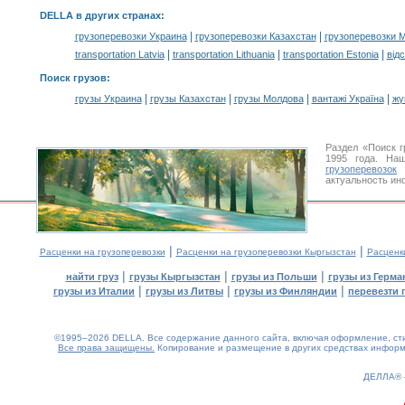
DELLA в других странах
:
|
|
грузоперевозки Украина
грузоперевозки Казахстан
грузоперевозки 
|
|
|
transportation Latvia
transportation Lithuania
transportation Estonia
від
Поиск грузов
:
|
|
|
|
грузы Украина
грузы Казахстан
грузы Молдова
вантажі Україна
жү
Раздел «Поиск 
1995 года. На
грузоперевозок
К
актуальность ин
|
|
Расценки на грузоперевозки
Расценки на грузоперевозки Кыргызстан
Расценк
|
|
|
найти груз
грузы Кыргызстан
грузы из Польши
грузы из Герма
|
|
|
грузы из Италии
грузы из Литвы
грузы из Финляндии
перевезти 
©1995–2026 DELLA. Все содержание данного сайта, включая оформление, стил
Все права защищены.
Копирование и размещение в других средствах информа
0.72(aws4)
080826-19:08:03
ДЕЛЛА®