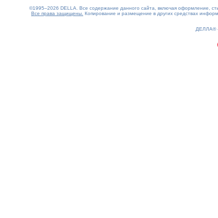
©1995–2026 DELLA. Все содержание данного сайта, включая оформление, стил
Все права защищены.
Копирование и размещение в других средствах информа
0.17(aws2)
080826-09:20:52
ДЕЛЛА®