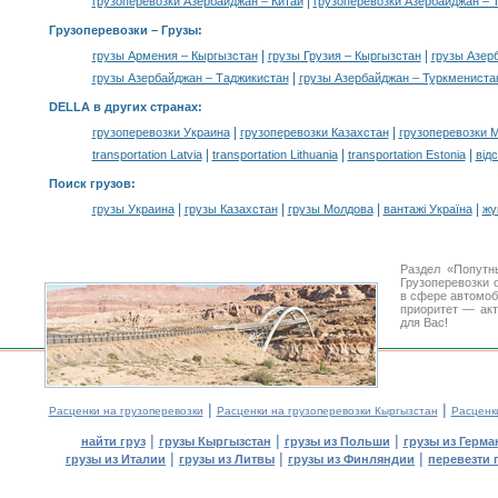
|
грузоперевозки Азербайджан – Китай
грузоперевозки Азербайджан – 
Грузоперевозки –
Грузы
:
|
|
грузы Армения – Кыргызстан
грузы Грузия – Кыргызстан
грузы Азер
|
грузы Азербайджан – Таджикистан
грузы Азербайджан – Туркмениста
DELLA в других странах
:
|
|
грузоперевозки Украина
грузоперевозки Казахстан
грузоперевозки 
|
|
|
transportation Latvia
transportation Lithuania
transportation Estonia
від
Поиск грузов
:
|
|
|
|
грузы Украина
грузы Казахстан
грузы Молдова
вантажі Україна
жү
Раздел «Попутн
Грузоперевозки 
в сфере автомо
приоритет — акт
для Вас!
|
|
Расценки на грузоперевозки
Расценки на грузоперевозки Кыргызстан
Расценк
|
|
|
найти груз
грузы Кыргызстан
грузы из Польши
грузы из Герма
|
|
|
грузы из Италии
грузы из Литвы
грузы из Финляндии
перевезти 