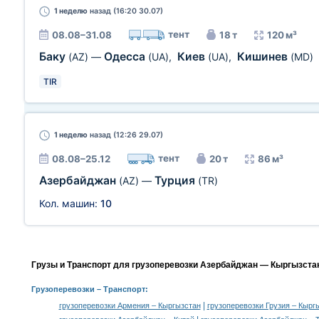
1 неделю
назад (16:20 30.07)
тент
08.08–31.08
18 т
120 м³
Баку
Одесса
Киев
Кишинев
(AZ)
—
(UA)
,
(UA)
,
(MD)
TIR
1 неделю
назад (12:26 29.07)
тент
08.08–25.12
20 т
86 м³
Азербайджан
Турция
(AZ)
—
(TR)
Кол. машин:
10
Грузы и Транспорт для грузоперевозки Азербайджан — Кыргызстан
Грузоперевозки
– Транспорт:
|
грузоперевозки Армения – Кыргызстан
грузоперевозки Грузия – Кырг