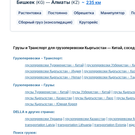
Бишкек
Алматы
(KG)
—
(KZ)
~
235 км
Растентовка
Постоянно
Обрешетка
Манипулятор
П
Сборный груз (консолидация)
Кругорейс
Грузы и Транспорт для грузоперевозки Кыргызстан — Китай, сосе
Грузоперевозки
– Транспорт:
|
грузоперевозки Туркменистан – Китай
грузоперевозки Узбекистан – К
|
грузоперевозки Кыргызстан – Индия
грузоперевозки Кыргызстан – Ка
|
грузоперевозки Кыргызстан – Непал
грузоперевозки Кыргызстан – Та
Грузоперевозки –
Грузы
:
|
|
грузы Туркменистан – Китай
грузы Узбекистан – Китай
грузы Кыргыз
|
|
грузы Кыргызстан – Казахстан
грузы Кыргызстан – Лаос
грузы Кыргы
грузы Кыргызстан – Южная Корея
DELLA в других странах
:
|
|
грузоперевозки Украина
грузоперевозки Казахстан
грузоперевозки 
|
|
|
transportation Latvia
transportation Lithuania
transportation Estonia
від
Поиск грузов
: