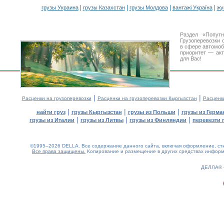
|
|
|
|
грузы Украина
грузы Казахстан
грузы Молдова
вантажі Україна
жү
Раздел «Попут
Грузоперевозки 
в сфере автомо
приоритет — акт
для Вас!
|
|
Расценки на грузоперевозки
Расценки на грузоперевозки Кыргызстан
Расценк
|
|
|
найти груз
грузы Кыргызстан
грузы из Польши
грузы из Герма
|
|
|
грузы из Италии
грузы из Литвы
грузы из Финляндии
перевезти 
©1995–2026 DELLA. Все содержание данного сайта, включая оформление, стил
Все права защищены.
Копирование и размещение в других средствах информа
0.16(aws3)
070826-19:14:46
ДЕЛЛА®