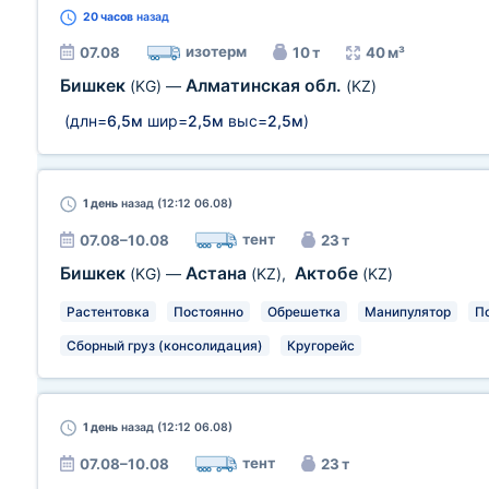
20 часов
назад
изотерм
07.08
10 т
40 м³
Бишкек
Алматинская обл.
(KG)
—
(KZ)
(длн=
6,5м
шир=
2,5м
выс=
2,5м
)
1 день
назад (12:12 06.08)
тент
07.08–10.08
23 т
Бишкек
Астана
Актобе
(KG)
—
(KZ)
,
(KZ)
Растентовка
Постоянно
Обрешетка
Манипулятор
П
Сборный груз (консолидация)
Кругорейс
1 день
назад (12:12 06.08)
тент
07.08–10.08
23 т