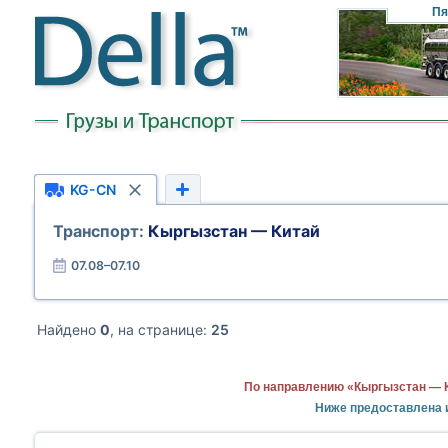
Пя
KG-CN
Транспорт:
Кыргызстан — Китай
07.08–07.10
Найдено
0
, на странице:
25
По направлению «Кыргызстан — К
Ниже предоставлена 