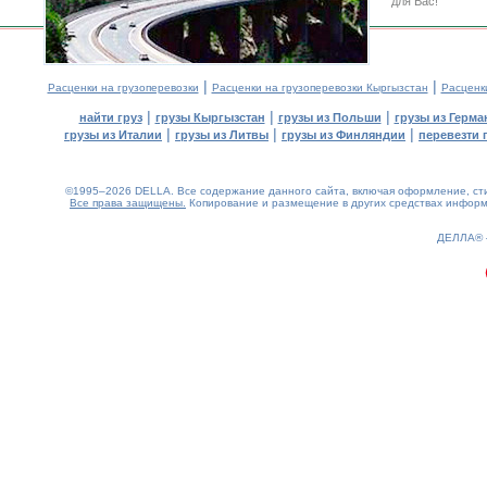
для Вас!
|
|
Расценки на грузоперевозки
Расценки на грузоперевозки Кыргызстан
Расценк
|
|
|
найти груз
грузы Кыргызстан
грузы из Польши
грузы из Герма
|
|
|
грузы из Италии
грузы из Литвы
грузы из Финляндии
перевезти 
©1995–2026 DELLA. Все содержание данного сайта, включая оформление, стил
Все права защищены.
Копирование и размещение в других средствах информа
0.18(aws3)
080826-20:18:17
ДЕЛЛА®