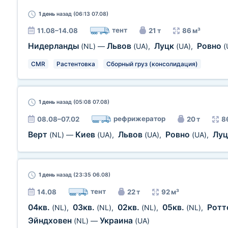
1 день
назад (06:13 07.08)
тент
11.08–14.08
21 т
86 м³
Нидерланды
Львов
Луцк
Ровно
(NL)
—
(UA)
,
(UA)
,
(
CMR
Растентовка
Сборный груз (консолидация)
1 день
назад (05:08 07.08)
рефрижератор
08.08–07.02
20 т
8
Верт
Киев
Львов
Ровно
Лу
(NL)
—
(UA)
,
(UA)
,
(UA)
,
1 день
назад (23:35 06.08)
тент
14.08
22 т
92 м³
04кв.
03кв.
02кв.
05кв.
Ротт
(NL)
,
(NL)
,
(NL)
,
(NL)
,
Эйндховен
Украина
(NL)
—
(UA)