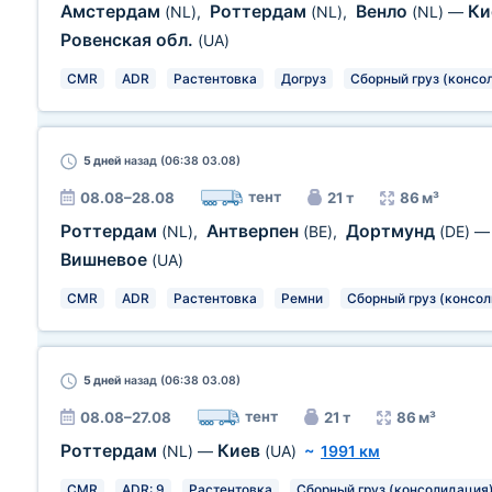
Амстердам
Роттердам
Венло
Ки
(NL)
,
(NL)
,
(NL)
—
Ровенская обл.
(UA)
CMR
ADR
Растентовка
Догруз
Сборный груз (консо
5 дней
назад (06:38 03.08)
тент
08.08–28.08
21 т
86 м³
Роттердам
Антверпен
Дортмунд
(NL)
,
(BE)
,
(DE)
Вишневое
(UA)
CMR
ADR
Растентовка
Ремни
Сборный груз (консо
5 дней
назад (06:38 03.08)
тент
08.08–27.08
21 т
86 м³
Роттердам
Киев
(NL)
—
(UA)
~
1991 км
CMR
ADR: 9
Растентовка
Сборный груз (консолидация