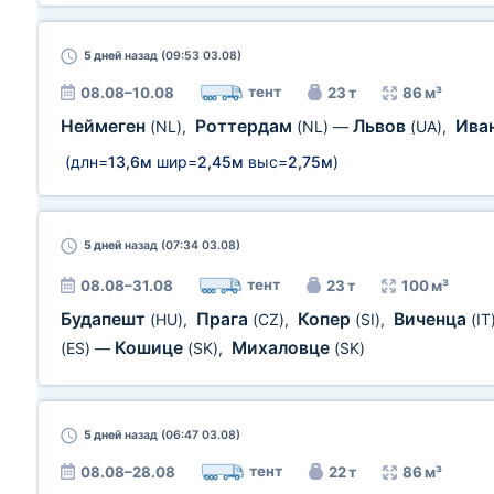
5 дней
назад (09:53 03.08)
тент
08.08–10.08
23 т
86 м³
Неймеген
Роттердам
Львов
Ива
(NL)
,
(NL)
—
(UA)
,
(длн=
13,6м
шир=
2,45м
выс=
2,75м
)
5 дней
назад (07:34 03.08)
тент
08.08–31.08
23 т
100 м³
Будапешт
Прага
Копер
Виченца
(HU)
,
(CZ)
,
(SI)
,
(IT
Кошице
Михаловце
(ES)
—
(SK)
,
(SK)
5 дней
назад (06:47 03.08)
тент
08.08–28.08
22 т
86 м³