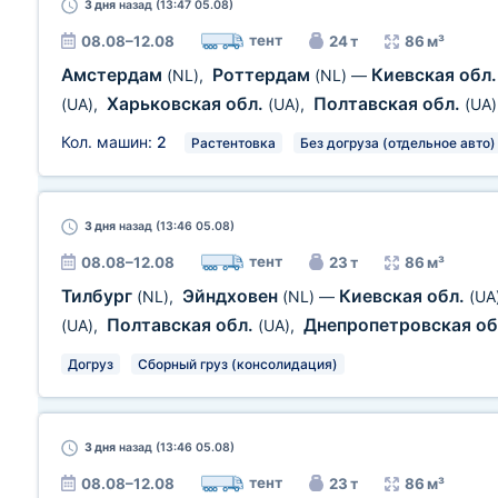
3 дня
назад (13:47 05.08)
тент
08.08–12.08
24 т
86 м³
Амстердам
Роттердам
Киевская обл
(NL)
,
(NL)
—
Харьковская обл.
Полтавская обл.
(UA)
,
(UA)
,
(UA)
Кол. машин:
2
Растентовка
Без догруза (отдельное авто)
3 дня
назад (13:46 05.08)
тент
08.08–12.08
23 т
86 м³
Тилбург
Эйндховен
Киевская обл.
(NL)
,
(NL)
—
(UA
Полтавская обл.
Днепропетровская об
(UA)
,
(UA)
,
Догруз
Сборный груз (консолидация)
3 дня
назад (13:46 05.08)
тент
08.08–12.08
23 т
86 м³