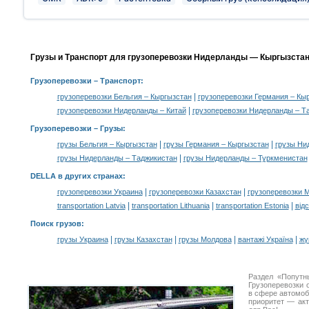
Грузы и Транспорт для грузоперевозки Нидерланды — Кыргызстан
Грузоперевозки
– Транспорт:
|
грузоперевозки Бельгия – Кыргызстан
грузоперевозки Германия – Кы
|
грузоперевозки Нидерланды – Китай
грузоперевозки Нидерланды – Т
Грузоперевозки –
Грузы
:
|
|
грузы Бельгия – Кыргызстан
грузы Германия – Кыргызстан
грузы Ни
|
грузы Нидерланды – Таджикистан
грузы Нидерланды – Туркменистан
DELLA в других странах
:
|
|
грузоперевозки Украина
грузоперевозки Казахстан
грузоперевозки 
|
|
|
transportation Latvia
transportation Lithuania
transportation Estonia
від
Поиск грузов
:
|
|
|
|
грузы Украина
грузы Казахстан
грузы Молдова
вантажі Україна
жү
Раздел «Попутн
Грузоперевозки 
в сфере автомо
приоритет — акт