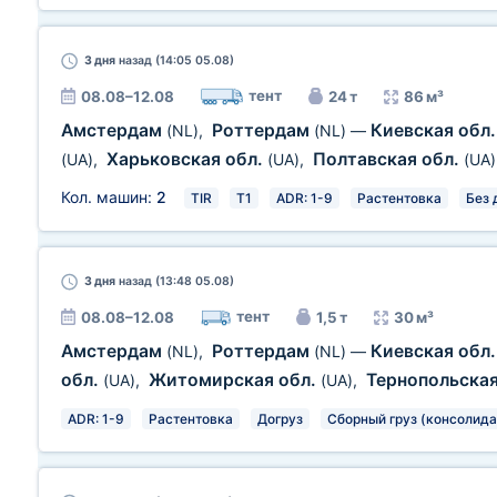
3 дня
назад (14:05 05.08)
тент
08.08–12.08
24 т
86 м³
Амстердам
Роттердам
Киевская обл
(NL)
,
(NL)
—
Харьковская обл.
Полтавская обл.
(UA)
,
(UA)
,
(UA)
Кол. машин:
2
TIR
T1
ADR: 1-9
Растентовка
Без 
3 дня
назад (13:48 05.08)
тент
08.08–12.08
1,5 т
30 м³
Амстердам
Роттердам
Киевская обл
(NL)
,
(NL)
—
обл.
Житомирская обл.
Тернопольская
(UA)
,
(UA)
,
ADR: 1-9
Растентовка
Догруз
Сборный груз (консолид