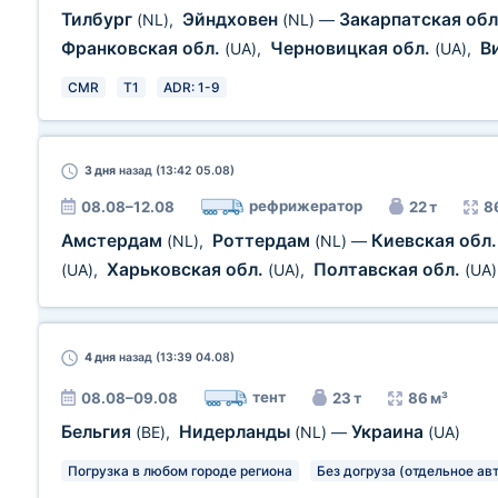
Тилбург
Эйндховен
Закарпатская об
(NL)
,
(NL)
—
Франковская обл.
Черновицкая обл.
В
(UA)
,
(UA)
,
CMR
T1
ADR: 1-9
3 дня
назад (13:42 05.08)
рефрижератор
08.08–12.08
22 т
8
Амстердам
Роттердам
Киевская обл
(NL)
,
(NL)
—
Харьковская обл.
Полтавская обл.
(UA)
,
(UA)
,
(UA)
4 дня
назад (13:39 04.08)
тент
08.08–09.08
23 т
86 м³
Бельгия
Нидерланды
Украина
(BE)
,
(NL)
—
(UA)
Погрузка в любом городе региона
Без догруза (отдельное ав