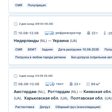
CMR
Полуприцеп
2 дня
назад (09:04 06.08)
рефрижератор
10.08–12.08
22 т
-2
Нидерланды
Украина
(NL)
—
(UA)
CMR
EKMT
Задняя
Дата разгрузки: 10.08.2026
Полу
Погрузка в любом городе региона
Без догруза (отдельное ав
3 дня
назад (14:09 05.08)
тент
08.08–12.08
23 т
86 м³
Амстердам
Роттердам
Киевская обл
(NL)
,
(NL)
—
Харьковская обл.
Полтавская обл.
(UA)
,
(UA)
,
(UA)
Растентовка
Догруз
Сборный груз (консолидация)