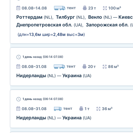
тент
08.08–14.08
23 т
100 м³
Роттердам
Тилбург
Венло
Киевс
(NL)
,
(NL)
,
(NL)
—
Днепропетровская обл.
Запорожская обл.
(UA)
,
(
(длн=
13,6м
шир=
2,48м
выс=
3м
)
1 день
назад (06:14 07.08)
тент
08.08–31.08
20 т
86 м³
Нидерланды
Украина
(NL)
—
(UA)
1 день
назад (06:14 07.08)
тент
08.08–31.08
1 т
36 м³
Нидерланды
Украина
(NL)
—
(UA)