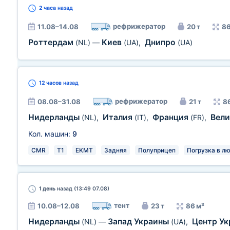
2 часа
назад
рефрижератор
11.08–14.08
20 т
86
Роттердам
Киев
Днипро
(NL)
—
(UA)
,
(UA)
12 часов
назад
рефрижератор
08.08–31.08
21 т
8
Нидерланды
Италия
Франция
Вел
(NL)
,
(IT)
,
(FR)
,
Кол. машин:
9
CMR
T1
EKMT
Задняя
Полуприцеп
Погрузка в л
1 день
назад (13:49 07.08)
тент
10.08–12.08
23 т
86 м³
Нидерланды
Запад Украины
Центр У
(NL)
—
(UA)
,