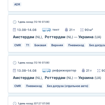
ADR
1 день
назад (12:16 07.08)
тент
13.08–14.08
21 т
90 м³
Амстердам
Роттердам
Украина
(NL)
,
(NL)
—
(UA)
CMR
T1
Боковая
Верхняя
Пневмоход
Без догруз
1 день
назад (12:16 07.08)
рефрижератор
13.08–14.08
21 т
90
Амстердам
Роттердам
Украина
(NL)
,
(NL)
—
(UA)
CMR
Пневмоход
Без догруза (отдельное авто)
1 день
назад (07:27 07.08)