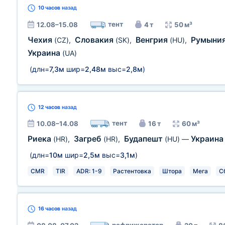
10 часов
назад
тент
12.08–15.08
4 т
50 м³
Чехия
Словакия
Венгрия
Румыни
(CZ)
,
(SK)
,
(HU)
,
Украина
(UA)
(длн=
7,3м
шир=
2,48м
выс=
2,8м
)
12 часов
назад
тент
10.08–14.08
16 т
60 м³
Риека
Загреб
Будапешт
Украин
(HR)
,
(HR)
,
(HU)
—
(длн=
10м
шир=
2,5м
выс=
3,1м
)
CMR
TIR
ADR: 1-9
Растентовка
Штора
Мега
С
16 часов
назад