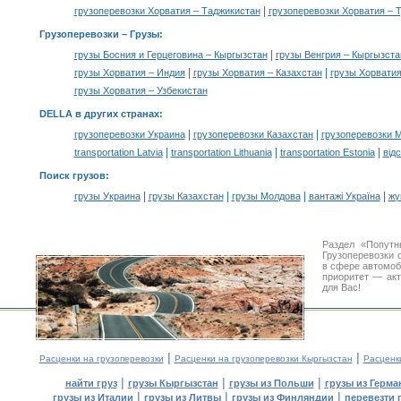
|
грузоперевозки Хорватия – Таджикистан
грузоперевозки Хорватия – 
Грузоперевозки –
Грузы
:
|
грузы Босния и Герцеговина – Кыргызстан
грузы Венгрия – Кыргызста
|
|
грузы Хорватия – Индия
грузы Хорватия – Казахстан
грузы Хорватия
грузы Хорватия – Узбекистан
DELLA в других странах
:
|
|
грузоперевозки Украина
грузоперевозки Казахстан
грузоперевозки 
|
|
|
transportation Latvia
transportation Lithuania
transportation Estonia
від
Поиск грузов
:
|
|
|
|
грузы Украина
грузы Казахстан
грузы Молдова
вантажі Україна
жү
Раздел «Попутн
Грузоперевозки 
в сфере автомо
приоритет — акт
для Вас!
|
|
Расценки на грузоперевозки
Расценки на грузоперевозки Кыргызстан
Расценк
|
|
|
найти груз
грузы Кыргызстан
грузы из Польши
грузы из Герма
|
|
|
грузы из Италии
грузы из Литвы
грузы из Финляндии
перевезти 