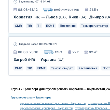
3 дня
назад (07:16 04.08)
рефрижератор
08.08–31.12
21,5 т
Хорватия
Львов
Киев
Днипро
(HR)
—
(UA)
,
(UA)
,
(U
CMR
TIR
T1
EKMT
Постоянно
Терморегистратор
1 неделю
назад (06:24 28.07)
тент
08.08–23.10
22 т
92 м³
Загреб
Украина
(HR)
—
(UA)
CMR
TIR
EKMT
Тамож. свидет.
Растентовка
Пост
Грузы и Транспорт для грузоперевозки Хорватия — Кыргызстан, с
Грузоперевозки
– Транспорт:
|
грузоперевозки Босния и Герцеговина – Кыргызстан
грузоперевозки В
|
грузоперевозки Черногория – Кыргызстан
грузоперевозки Хорватия –