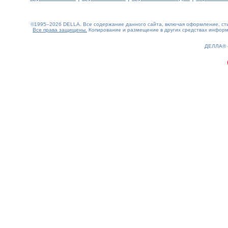
©1995–2026 DELLA. Все содержание данного сайта, включая оформление, стил
Все права защищены.
Копирование и размещение в других средствах информа
0.17(aws2)
080826-00:39:29
ДЕЛЛА®