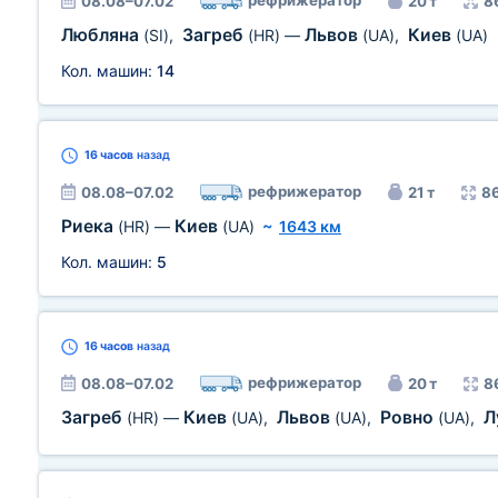
рефрижератор
08.08–07.02
20 т
8
Любляна
Загреб
Львов
Киев
(SI)
,
(HR)
—
(UA)
,
(UA)
Кол. машин:
14
16 часов
назад
рефрижератор
08.08–07.02
21 т
86
Риека
Киев
(HR)
—
(UA)
~
1643 км
Кол. машин:
5
16 часов
назад
рефрижератор
08.08–07.02
20 т
8
Загреб
Киев
Львов
Ровно
Л
(HR)
—
(UA)
,
(UA)
,
(UA)
,