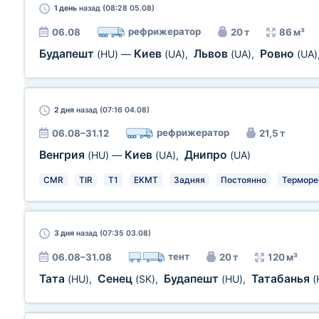
1 день
назад (08:28 05.08)
рефрижератор
06.08
20 т
86 м³
Будапешт
Киев
Львов
Ровно
(HU)
—
(UA)
,
(UA)
,
(UA)
2 дня
назад (07:16 04.08)
рефрижератор
06.08–31.12
21,5 т
Венгрия
Киев
Днипро
(HU)
—
(UA)
,
(UA)
CMR
TIR
T1
EKMT
Задняя
Постоянно
Терморе
3 дня
назад (07:35 03.08)
тент
06.08–31.08
20 т
120 м³
Тата
Сенец
Будапешт
Татабанья
(HU)
,
(SK)
,
(HU)
,
(