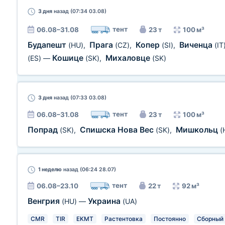
3 дня
назад (07:34 03.08)
тент
06.08–31.08
23 т
100 м³
Будапешт
Прага
Копер
Виченца
(HU)
,
(CZ)
,
(SI)
,
(IT
Кошице
Михаловце
(ES)
—
(SK)
,
(SK)
3 дня
назад (07:33 03.08)
тент
06.08–31.08
23 т
100 м³
Попрад
Спишска Нова Вес
Мишкольц
(SK)
,
(SK)
,
(
1 неделю
назад (06:24 28.07)
тент
06.08–23.10
22 т
92 м³
Венгрия
Украина
(HU)
—
(UA)
CMR
TIR
EKMT
Растентовка
Постоянно
Сборный 