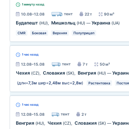
1 минуту
назад
тент
10.08–12.08
22 т
90 м³
Будапешт
Мишкольц
Украина
(HU)
,
(HU)
—
(UA)
CMR
Боковая
Верхняя
Полуприцеп
1 час
назад
тент
12.08–15.08
7 т
50 м³
Чехия
Словакия
Венгрия
Украи
(CZ)
,
(SK)
,
(HU)
—
(длн=
7,3м
шир=
2,48м
выс=
2,8м
)
Растентовка
Постоя
1 час
назад
тент
12.08–15.08
2 т
Венгрия
Чехия
Словакия
Украи
(HU)
,
(CZ)
,
(SK)
—