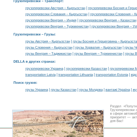
Грузоперевозки
– Транспорт:
|
грузоперевозки Австрия – Кыргызстан
грузоперевозки Босния и Герц
|
грузоперевозки Словакия – Кыргызстан
грузоперевозки Словения – К
|
грузоперевозки Венгрия – Индия
грузоперевозки Венгрия – Казахстан
|
грузоперевозки Венгрия – Туркменистан
грузоперевозки Венгрия – Уз
Грузоперевозки –
Грузы
:
|
грузы Австрия – Кыргызстан
грузы Босния и Герцеговина – Кыргызста
|
|
грузы Словения – Кыргызстан
грузы Хорватия – Кыргызстан
грузы Ч
|
|
грузы Венгрия – Таджикистан
грузы Венгрия – Туркменистан
грузы В
DELLA в других странах
:
|
|
грузоперевозки Украина
грузоперевозки Казахстан
грузоперевозки 
|
|
|
transportation Latvia
transportation Lithuania
transportation Estonia
від
Поиск грузов
:
|
|
|
|
грузы Украина
грузы Казахстан
грузы Молдова
вантажі Україна
жү
Раздел «Попутн
Грузоперевозки 
в сфере автомо
приоритет — акт
для Вас!