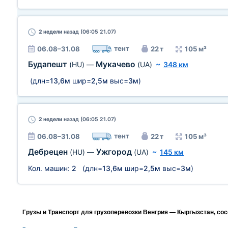
2 недели
назад (06:05 21.07)
тент
06.08–31.08
22 т
105 м³
Будапешт
Мукачево
(HU)
—
(UA)
~
348 км
(длн=
13,6м
шир=
2,5м
выс=
3м
)
2 недели
назад (06:05 21.07)
тент
06.08–31.08
22 т
105 м³
Дебрецен
Ужгород
(HU)
—
(UA)
~
145 км
Кол. машин:
2
(длн=
13,6м
шир=
2,5м
выс=
3м
)
Грузы и Транспорт для грузоперевозки Венгрия — Кыргызстан, со