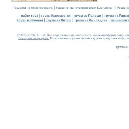
|
|
Расценки на грузоперевозки
Расценки на грузоперевозки Кыргызстан
Расценк
|
|
|
найти груз
грузы Кыргызстан
грузы из Польши
грузы из Герма
|
|
|
грузы из Италии
грузы из Литвы
грузы из Финляндии
перевезти 
©1995–2026 DELLA. Все содержание данного сайта, включая оформление, стил
Все права защищены.
Копирование и размещение в других средствах информа
0.25(aws4)
060826-13:26:52
ДЕЛЛА®