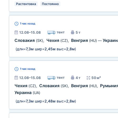
Растентовка
Постоянно
1 час
назад
тент
12.08–15.08
5 т
Словакия
Чехия
Венгрия
Украи
(SK)
,
(CZ)
,
(HU)
—
(длн=
7,3м
шир=
2,45м
выс=
2,8м
)
1 час
назад
тент
12.08–15.08
4 т
50 м³
Чехия
Словакия
Венгрия
Румыни
(CZ)
,
(SK)
,
(HU)
,
Украина
(UA)
(длн=
7,3м
шир=
2,48м
выс=
2,8м
)