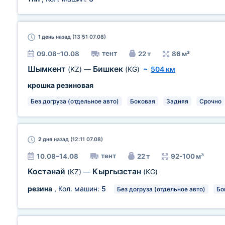
1 день
назад (13:51 07.08)
тент
09.08–10.08
22 т
86 м³
Шымкент
Бишкек
(KZ)
—
(KG)
~
504 км
крошка резиновая
Без догруза (отдельное авто)
Боковая
Задняя
Срочно
2 дня
назад (12:11 07.08)
тент
10.08–14.08
22 т
92-100 м³
Костанай
Кыргызстан
(KZ)
—
(KG)
резина
, Кол. машин:
5
Без догруза (отдельное авто)
Бо