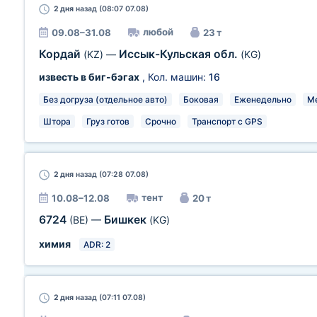
2 дня
назад (08:07 07.08)
любой
09.08–31.08
23 т
Кордай
Иссык-Кульская обл.
(KZ)
—
(KG)
известь в биг-бэгах
, Кол. машин:
16
Без догруза (отдельное авто)
Боковая
Еженедельно
Ме
Штора
Груз готов
Срочно
Транспорт с GPS
2 дня
назад (07:28 07.08)
тент
10.08–12.08
20 т
6724
Бишкек
(BE)
—
(KG)
химия
ADR: 2
2 дня
назад (07:11 07.08)