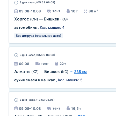
3 дня
назад (05:59 06.08)
тент
09.08–10.08
10 т
86 м³
Хоргос
Бишкек
(CN)
—
(KG)
автомобиль
, Кол. машин:
4
Без догруза (отдельное авто)
3 дня
назад (05:09 06.08)
тент
09.08
22 т
Алматы
Бишкек
(KZ)
—
(KG)
~
235 км
сухие смеси в мешках
, Кол. машин:
5
3 дня
назад (12:53 05.08)
тент
09.08–10.08
16,5 т