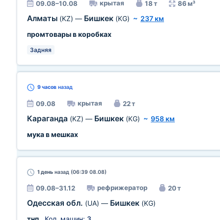
крытая
09.08–10.08
18 т
86 м³
Алматы
Бишкек
(KZ)
—
(KG)
~
237 км
промтовары в коробках
Задняя
9 часов
назад
крытая
09.08
22 т
Караганда
Бишкек
(KZ)
—
(KG)
~
958 км
мука в мешках
1 день
назад (06:39 08.08)
рефрижератор
09.08–31.12
20 т
Одесская обл.
Бишкек
(UA)
—
(KG)
тнп
, Кол. машин:
3