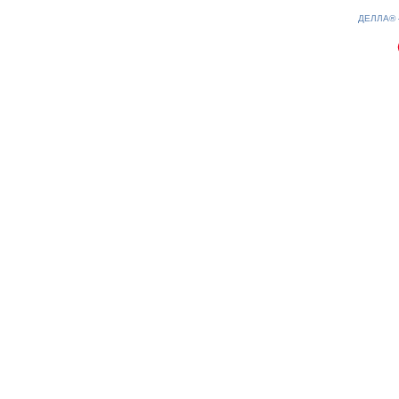
0.23(aws4)
090826-15:13:50
ДЕЛЛА®