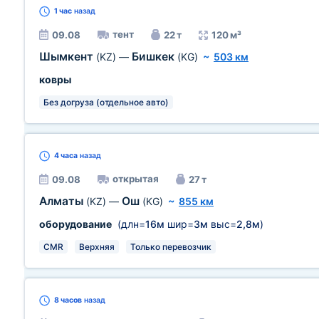
1 час
назад
тент
09.08
22 т
120 м³
Шымкент
Бишкек
(KZ)
—
(KG)
~
503 км
ковры
Без догруза (отдельное авто)
4 часа
назад
открытая
09.08
27 т
Алматы
Ош
(KZ)
—
(KG)
~
855 км
оборудование
(длн=
16м
шир=
3м
выс=
2,8м
)
CMR
Верхняя
Только перевозчик
8 часов
назад