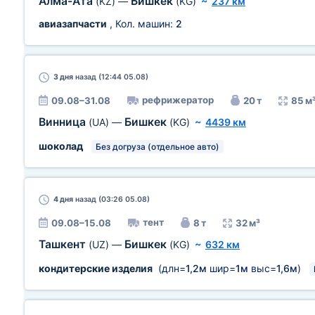
Алма-Ата
Бишкек
(KZ)
—
(KG)
~
237 км
авиазапчасти
, Кол. машин:
2
3 дня
назад (12:44 05.08)
рефрижератор
09.08–31.08
20 т
85 м
Винница
Бишкек
(UA)
—
(KG)
~
4439 км
шоколад
Без догруза (отдельное авто)
4 дня
назад (03:26 05.08)
тент
09.08–15.08
8 т
32 м³
Ташкент
Бишкек
(UZ)
—
(KG)
~
632 км
кондитерские изделия
(длн=
1,2м
шир=
1м
выс=
1,6м
)