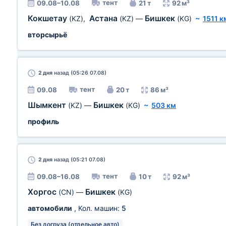
тент
09.08–10.08
21 т
92 м³
Кокшетау
Астана
Бишкек
(KZ)
,
(KZ)
—
(KG)
~
1511 к
вторсырьё
2 дня
назад (05:26 07.08)
тент
09.08
20 т
86 м³
Шымкент
Бишкек
(KZ)
—
(KG)
~
503 км
профиль
2 дня
назад (05:21 07.08)
тент
09.08–16.08
10 т
92 м³
Хоргос
Бишкек
(CN)
—
(KG)
автомобили
, Кол. машин:
5
Без догруза (отдельное авто)