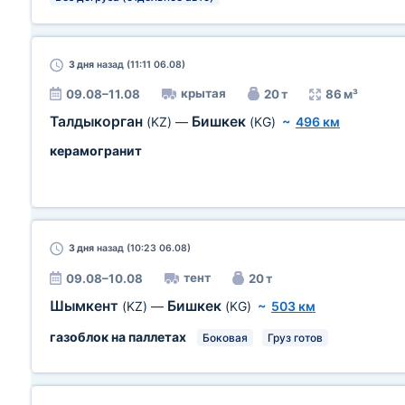
3 дня
назад (11:11 06.08)
крытая
09.08–11.08
20 т
86 м³
Талдыкорган
Бишкек
(KZ)
—
(KG)
~
496 км
керамогранит
3 дня
назад (10:23 06.08)
тент
09.08–10.08
20 т
Шымкент
Бишкек
(KZ)
—
(KG)
~
503 км
газоблок на паллетах
Боковая
Груз готов