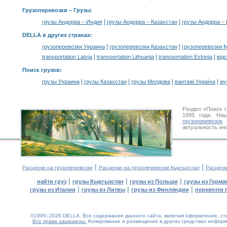
Грузоперевозки –
Грузы
:
|
|
грузы Андорра – Индия
грузы Андорра – Казахстан
грузы Андорра – 
DELLA в других странах
:
|
|
грузоперевозки Украина
грузоперевозки Казахстан
грузоперевозки 
|
|
|
transportation Latvia
transportation Lithuania
transportation Estonia
від
Поиск грузов
:
|
|
|
|
грузы Украина
грузы Казахстан
грузы Молдова
вантажі Україна
жү
Раздел «Поиск 
1995 года. На
грузоперевозок
К
актуальность ин
|
|
Расценки на грузоперевозки
Расценки на грузоперевозки Кыргызстан
Расценк
|
|
|
найти груз
грузы Кыргызстан
грузы из Польши
грузы из Герма
|
|
|
грузы из Италии
грузы из Литвы
грузы из Финляндии
перевезти 
©1995–2026 DELLA. Все содержание данного сайта, включая оформление, стил
Все права защищены.
Копирование и размещение в других средствах информа