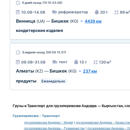
5 дней
назад (15:10 03.08)
рефрижератор
10.08–14.08
20 т
86 м
Винница
Бишкек
(UA)
—
(KG)
~
4439 км
кондитерские изделия
3 недели
назад (06:58 15.07)
тент
09.08–31.08
15 т
120 м³
Алматы
Бишкек
(KZ)
—
(KG)
~
237 км
продукты
Еженедельно
Грузы и Транспорт для грузоперевозки Андорра — Кыргызстан, со
Грузоперевозки
– Транспорт:
|
грузоперевозки Андорра – Индия
грузоперевозки Андорра – Казахста
|
грузоперевозки Андорра – Туркменистан
грузоперевозки Андорра – У