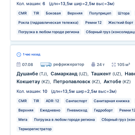
Кол. машин:
6
(длн=
13,5м
шир=
2,5м
выс=
3м
)
CMR
TIR
Боковая
Верхняя
Полуприцеп
Штора
Рокла (гидравлическая тележка)
Ремни 12
Жесткий борт
Погрузка в любом городе региона
Сборный груз (консолидац
1 час
назад
рефрижератор
07.08
24 т
105 м³
Душанбе
Самарканд
Ташкент
Нав
(TJ)
,
(UZ)
,
(UZ)
,
Кокшетау
Петропавловск
Актобе
(KZ)
,
(KZ)
,
(KZ)
Кол. машин:
10
(длн=
13,5м
шир=
2,5м
выс=
3м
)
CMR
TIR
ADR: 12
Санпаспорт
Санитарная книжка
Верхняя
Ежедневно
Пневмоход
Гидроборт
Ремни 1
Мега
Погрузка в любом городе региона
Сборный груз (ко
Терморегистратор