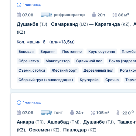
1 час
назад
рефрижератор
07.08
20 т
86 м³
Душанбе
Самарканд
Караганда
(TJ)
,
(UZ)
—
(KZ)
,
(KZ)
Кол. машин:
6
(длн=
13,5м
)
Боковая
Верхняя
Постоянно
Круглосуточно
Пломба
Обрешетка
Манипулятор
Сдвижной пол
Рокла (гидрав
Съемн. стойки
Жесткий борт
Деревянный пол
Рога (ко
Сборный груз (консолидация)
Кругорейс
Срочно
Термо
1 час
назад
0
тент
07.08
24 т
105 м³
-22 C
Анкара
Ашхабад
Душанбе
Ташкен
(TR)
,
(TM)
,
(TJ)
,
Оскемен
Павлодар
(KZ)
,
(KZ)
,
(KZ)