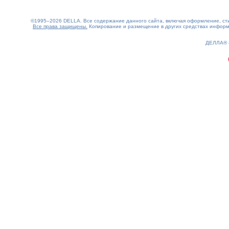
©1995–2026 DELLA. Все содержание данного сайта, включая оформление, стил
Все права защищены.
Копирование и размещение в других средствах информа
0.17(aws2)
070826-09:45:31
ДЕЛЛА®