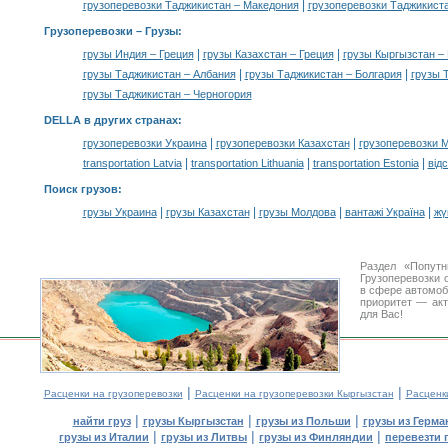
|
грузоперевозки Таджикистан – Македония
грузоперевозки Таджикист
Грузоперевозки –
Грузы
:
|
|
грузы Индия – Греция
грузы Казахстан – Греция
грузы Кыргызстан –
|
|
грузы Таджикистан – Албания
грузы Таджикистан – Болгария
грузы 
грузы Таджикистан – Черногория
DELLA в других странах
:
|
|
грузоперевозки Украина
грузоперевозки Казахстан
грузоперевозки 
|
|
|
transportation Latvia
transportation Lithuania
transportation Estonia
від
Поиск грузов
:
|
|
|
|
грузы Украина
грузы Казахстан
грузы Молдова
вантажі Україна
жү
Раздел «Попутн
Грузоперевозки 
в сфере автомо
приоритет — акт
для Вас!
|
|
Расценки на грузоперевозки
Расценки на грузоперевозки Кыргызстан
Расценк
|
|
|
найти груз
грузы Кыргызстан
грузы из Польши
грузы из Герма
|
|
|
грузы из Италии
грузы из Литвы
грузы из Финляндии
перевезти 