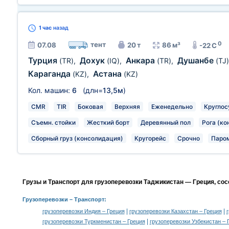
1 час
назад
0
тент
07.08
20 т
86 м³
-22 C
Турция
Дохук
Анкара
Душанбе
(TR)
,
(IQ)
,
(TR)
,
(TJ)
Караганда
Астана
(KZ)
,
(KZ)
Кол. машин:
6
(длн=
13,5м
)
CMR
TIR
Боковая
Верхняя
Еженедельно
Круглос
Съемн. стойки
Жесткий борт
Деревянный пол
Рога (ко
Сборный груз (консолидация)
Кругорейс
Срочно
Паро
Грузы и Транспорт для грузоперевозки Таджикистан — Греция, со
Грузоперевозки
– Транспорт:
|
|
грузоперевозки Индия – Греция
грузоперевозки Казахстан – Греция
|
грузоперевозки Туркменистан – Греция
грузоперевозки Узбекистан – 