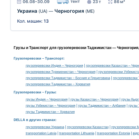
тент
06.08–30.09
23 т
86 м³
Украина
Черногория
(UA)
—
(ME)
Кол. машин:
13
Грузы и Транспорт для грузоперевозки Таджикистан — Черногория
Грузоперевозки
– Транспорт:
|
грузоперевозки Индия – Черногория
грузоперевозки Казахстан – Чер
|
грузоперевозки Туркменистан – Черногория
грузоперевозки Узбекист
|
грузоперевозки Таджикистан – Босния и Герцеговина
грузоперевозки
грузоперевозки Таджикистан – Хорватия
Грузоперевозки –
Грузы
:
|
|
грузы Индия – Черногория
грузы Казахстан – Черногория
грузы Кырг
|
|
грузы Узбекистан – Черногория
грузы Таджикистан – Албания
грузы 
грузы Таджикистан – Хорватия
DELLA в других странах
:
|
|
грузоперевозки Украина
грузоперевозки Казахстан
грузоперевозки 
|
|
|
transportation Latvia
transportation Lithuania
transportation Estonia
від