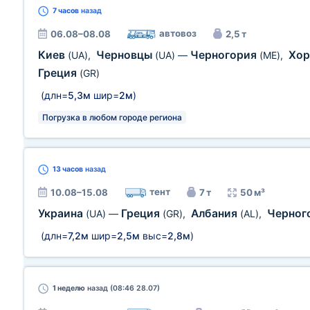
7 часов
назад
автовоз
06.08–08.08
2,5 т
Киев
Черновцы
Черногория
Хор
(UA)
,
(UA)
—
(ME)
,
Греция
(GR)
(длн=
5,3м
шир=
2м
)
Погрузка в любом городе региона
13 часов
назад
тент
10.08–15.08
7 т
50 м³
Украина
Греция
Албания
Черног
(UA)
—
(GR)
,
(AL)
,
(длн=
7,2м
шир=
2,5м
выс=
2,8м
)
1 неделю
назад (08:46 28.07)