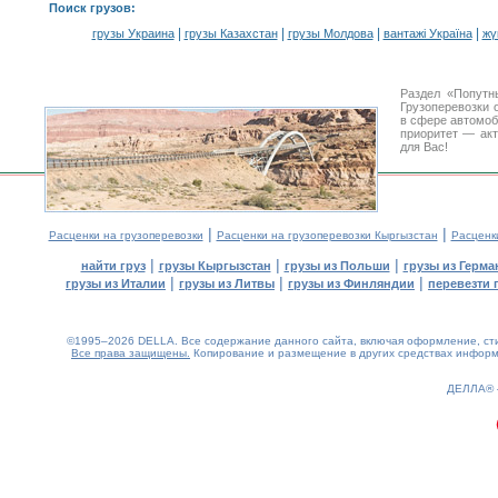
Поиск грузов
:
|
|
|
|
грузы Украина
грузы Казахстан
грузы Молдова
вантажі Україна
жү
Раздел «Попутн
Грузоперевозки 
в сфере автомо
приоритет — акт
для Вас!
|
|
Расценки на грузоперевозки
Расценки на грузоперевозки Кыргызстан
Расценк
|
|
|
найти груз
грузы Кыргызстан
грузы из Польши
грузы из Герма
|
|
|
грузы из Италии
грузы из Литвы
грузы из Финляндии
перевезти 
©1995–2026 DELLA. Все содержание данного сайта, включая оформление, стил
Все права защищены.
Копирование и размещение в других средствах информа
0.15(aws2)
060826-05:13:05
ДЕЛЛА®