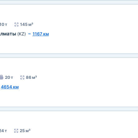
10 т
145 м³
Алматы
(KZ)
~
1167 км
20 т
86 м³
~
4654 км
24 т
25 м³