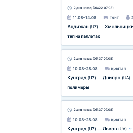
2 дня
назад (06:22 07.08)
тент
11.08–14.08
2
Андижан
Хмельницк
(UZ)
—
тнп на паллетах
2 дня
назад (05:37 07.08)
крытая
10.08–28.08
Кунград
Днипро
(UZ)
—
(UA)
полимеры
2 дня
назад (05:37 07.08)
крытая
10.08–28.08
Кунград
Львов
(UZ)
—
(UA)