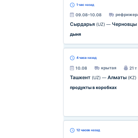
1 час
назад
рефрижер
09.08–10.08
Сырдарья
Черновцы
(UZ)
—
дыня
4 часа
назад
крытая
10.08
21 т
Ташкент
Алматы
(UZ)
—
(KZ)
продукты в коробках
12 часов
назад