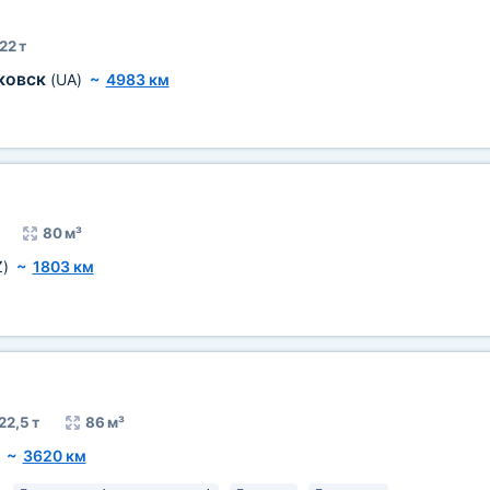
22 т
ковск
(UA)
~
4983 км
80 м³
Z)
~
1803 км
22,5 т
86 м³
~
3620 км