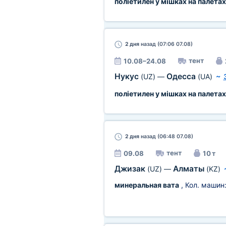
поліетилен у мішках на палетах
2 дня
назад (07:06 07.08)
тент
10.08–24.08
Нукус
Одесса
(UZ)
—
(UA)
~
поліетилен у мішках на палетах
2 дня
назад (06:48 07.08)
тент
09.08
10 т
Джизак
Алматы
(UZ)
—
(KZ)
минеральная вата
, Кол. машин