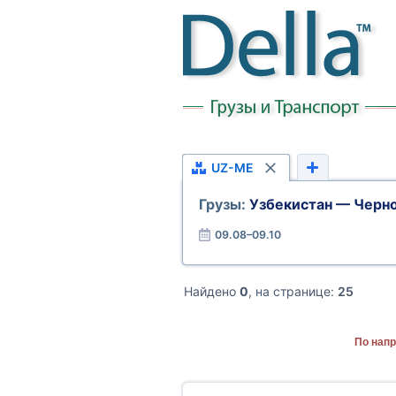
UZ-ME
Грузы:
Узбекистан — Черн
09.08–09.10
Найдено
0
, на странице:
25
По напр