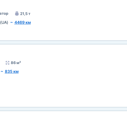
атор
21,5 т
(UA)
~
4469 км
86 м³
~
835 км