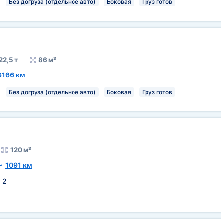
Без догруза (отдельное авто)
Боковая
Груз готов
22,5 т
86 м³
3166 км
Без догруза (отдельное авто)
Боковая
Груз готов
120 м³
~
1091 км
:
2