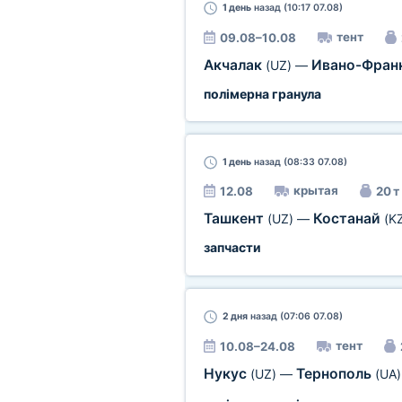
1 день
назад (10:17 07.08)
тент
09.08–10.08
Акчалак
Ивано-Фран
(UZ)
—
полімерна гранула
1 день
назад (08:33 07.08)
крытая
12.08
20 т
Ташкент
Костанай
(UZ)
—
(K
запчасти
2 дня
назад (07:06 07.08)
тент
10.08–24.08
Нукус
Тернополь
(UZ)
—
(UA)