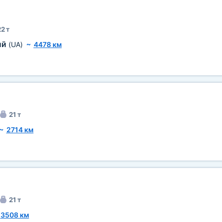
2 т
ий
(UA)
~
4478 км
21 т
~
2714 км
21 т
~
3508 км