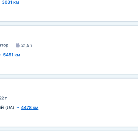
~
3031 км
атор
21,5 т
~
5451 км
22 т
ий
(UA)
~
4478 км