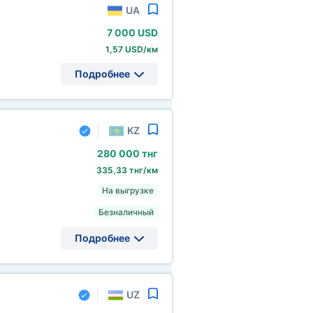
UA
7
000 USD
1,57 USD/км
Подробнее
KZ
280
000 тнг
335,33 тнг/км
На выгрузке
Безналичный
Подробнее
UZ