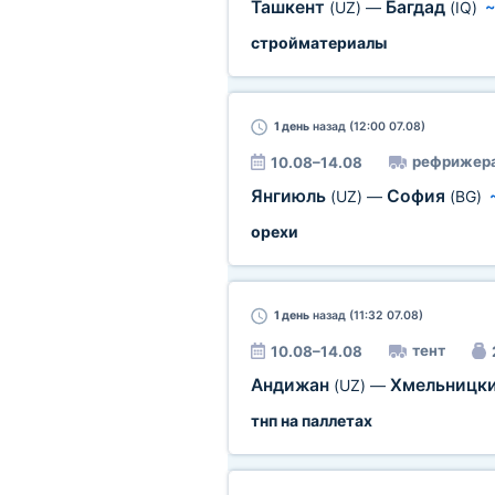
Ташкент
Багдад
(UZ)
—
(IQ)
стройматериалы
1 день
назад (12:00 07.08)
рефрижер
10.08–14.08
Янгиюль
София
(UZ)
—
(BG)
орехи
1 день
назад (11:32 07.08)
тент
10.08–14.08
Андижан
Хмельницк
(UZ)
—
тнп на паллетах