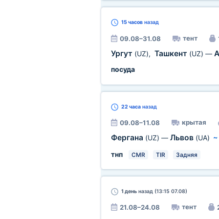
15 часов
назад
тент
09.08–31.08
Ургут
Ташкент
(UZ)
,
(UZ)
—
посуда
22 часа
назад
крытая
09.08–11.08
Фергана
Львов
(UZ)
—
(UA)
тнп
CMR
TIR
Задняя
1 день
назад (13:15 07.08)
тент
21.08–24.08