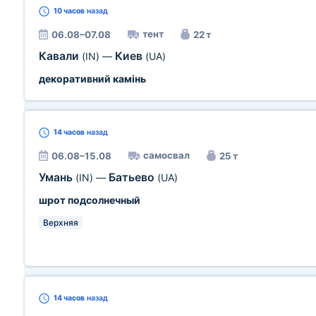
10 часов
назад
тент
06.08–07.08
22 т
Кавали
Киев
(IN)
—
(UA)
декоративний камінь
14 часов
назад
самосвал
06.08–15.08
25 т
Умань
Батьево
(IN)
—
(UA)
шрот подсолнечный
Верхняя
14 часов
назад