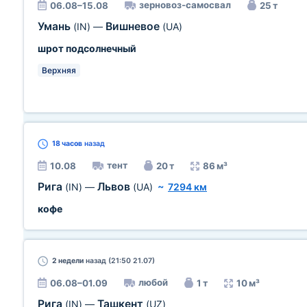
зерновоз-самосвал
06.08–15.08
25 т
Умань
Вишневое
(IN)
—
(UA)
шрот подсолнечный
Верхняя
18 часов
назад
тент
10.08
20 т
86 м³
Рига
Львов
(IN)
—
(UA)
~
7294 км
кофе
2 недели
назад (21:50 21.07)
любой
06.08–01.09
1 т
10 м³
Рига
Ташкент
(IN)
—
(UZ)