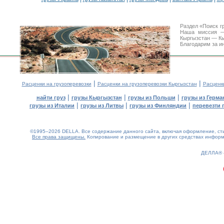
Раздел «Поиск г
Наша миссия —
Кыргызстан — Кы
Благодарим за и
|
|
Расценки на грузоперевозки
Расценки на грузоперевозки Кыргызстан
Расценк
|
|
|
найти груз
грузы Кыргызстан
грузы из Польши
грузы из Герма
|
|
|
грузы из Италии
грузы из Литвы
грузы из Финляндии
перевезти 
©1995–2026 DELLA. Все содержание данного сайта, включая оформление, стил
Все права защищены.
Копирование и размещение в других средствах информа
0.15(aws2)
060826-04:39:27
ДЕЛЛА®