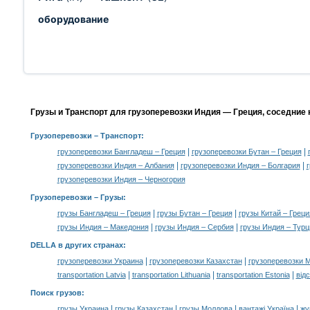
оборудование
Грузы и Транспорт для грузоперевозки Индия — Греция, соседние
Грузоперевозки
– Транспорт:
|
|
грузоперевозки Бангладеш – Греция
грузоперевозки Бутан – Греция
|
|
грузоперевозки Индия – Албания
грузоперевозки Индия – Болгария
грузоперевозки Индия – Черногория
Грузоперевозки –
Грузы
:
|
|
грузы Бангладеш – Греция
грузы Бутан – Греция
грузы Китай – Греци
|
|
грузы Индия – Македония
грузы Индия – Сербия
грузы Индия – Турц
DELLA в других странах
:
|
|
грузоперевозки Украина
грузоперевозки Казахстан
грузоперевозки 
|
|
|
transportation Latvia
transportation Lithuania
transportation Estonia
від
Поиск грузов
:
|
|
|
|
грузы Украина
грузы Казахстан
грузы Молдова
вантажі Україна
жү