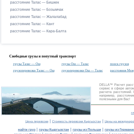
расстояние Талас — Бишкек
расстояние Талас — Бозымчак
расстояние Талас — Жалалабад
расстояние Талас — Кант
расстояние Талас — Кара-Балта
Свободные грузы и попутный транспорт
грузы Талас — Ош
грузы Ош — Талас
поиск грузов
грузоперевозки Талас — Ош
грузоперевозки Ош — Талас
расстояния Ме
DELLA™
Расчет расс
сервис в сфере авт
расчета расстояний
например, расстоян
полезными для Вас!
г
|
|
Цена перевозки
Стоимость перевозки Кыргызстан
Цены на междунаро
|
|
|
найти груз
грузы Кыргызстан
грузы из Польши
грузы из Германи