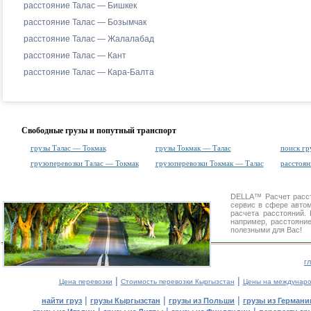
расстояние Талас — Бишкек
расстояние Талас — Бозымчак
расстояние Талас — Жалалабад
расстояние Талас — Кант
расстояние Талас — Кара-Балта
Свободные грузы и попутный транспорт
грузы Талас — Токмак
грузы Токмак — Талас
поиск гр
грузоперевозки Талас — Токмак
грузоперевозки Токмак — Талас
расстоя
DELLA™
Расчет расс
сервис в сфере авт
расчета расстояний
например, расстояни
полезными для Вас!
г
|
|
Цена перевозки
Стоимость перевозки Кыргызстан
Цены на междунаро
|
|
|
найти груз
грузы Кыргызстан
грузы из Польши
грузы из Германи