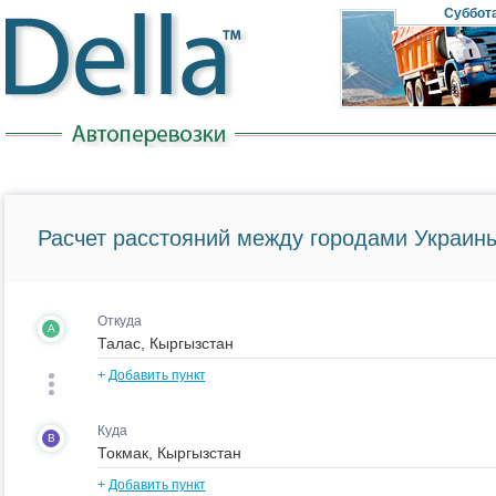
Суббот
Расчет расстояний между городами Украины
Откуда
A
+
Добавить пункт
Куда
B
+
Добавить пункт