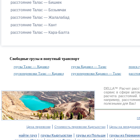
расстояние Талас — Бишкек
расстояние Талас — Бозымчак
расстояние Талас — Жалалабад
расстояние Талас — Кант
расстояние Талас — Кара-Балта
Свободные грузы и попутный транспорт
грузы Талас — Каракол
грузы Каракол — Талас
поиск 
грузоперевозки Талас — Каракол
грузоперевозки Каракол — Талас
рассто
DELLA™
Расчет расс
сервис в сфере авт
расчета расстояний
например, расстояни
полезными для Вас!
г
|
|
Цена перевозки
Стоимость перевозки Кыргызстан
Цены на междунаро
|
|
|
найти груз
грузы Кыргызстан
грузы из Польши
грузы из Германи