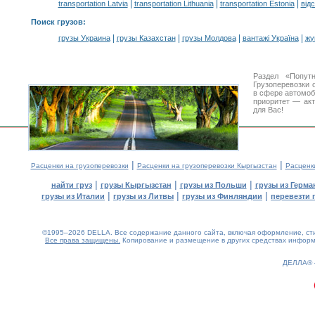
|
|
|
transportation Latvia
transportation Lithuania
transportation Estonia
від
Поиск грузов
:
|
|
|
|
грузы Украина
грузы Казахстан
грузы Молдова
вантажі Україна
жү
Раздел «Попут
Грузоперевозки 
в сфере автомо
приоритет — акт
для Вас!
|
|
Расценки на грузоперевозки
Расценки на грузоперевозки Кыргызстан
Расценк
|
|
|
найти груз
грузы Кыргызстан
грузы из Польши
грузы из Герма
|
|
|
грузы из Италии
грузы из Литвы
грузы из Финляндии
перевезти 
©1995–2026 DELLA. Все содержание данного сайта, включая оформление, стил
Все права защищены.
Копирование и размещение в других средствах информа
0.18(aws3)
080826-22:25:15
ДЕЛЛА®