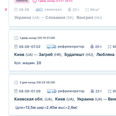
1 день
назад (21:57 29.11)
ЗАКРЫТА
самосвал
X
08.08
23 т
86 м³
Украина
Словакия
Венгрия
(UA)
—
(SK)
,
(HU)
1 день
назад (05:19 07.08)
рефрижератор
08.08–07.02
20 т
8
Киев
Загреб
Будапешт
Любляна
(UA)
—
(HR)
,
(HU)
,
Кол. машин:
20
2 дня
назад (06:29 06.08)
рефрижератор
08.08–01.09
22 т
9
Киевская обл.
Киев
Украина
Вен
(UA)
,
(UA)
,
(UA)
—
(длн=
13,5м
шир=
2,45м
выс=
2,6м
)