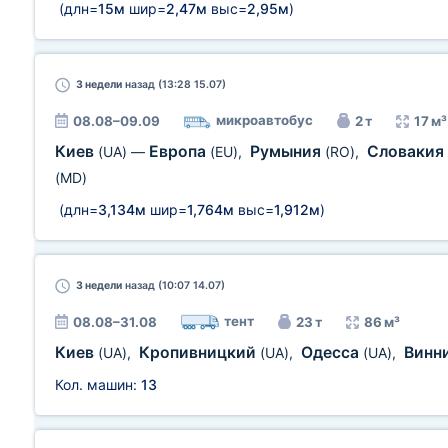
(длн=
15м
шир=
2,47м
выс=
2,95м
)
3 недели
назад (13:28 15.07)
микроавтобус
08.08–09.09
2 т
17 м³
Киев
Европа
Румыния
Словакия
(UA)
—
(EU)
,
(RO)
,
(MD)
(длн=
3,134м
шир=
1,764м
выс=
1,912м
)
3 недели
назад (10:07 14.07)
тент
08.08–31.08
23 т
86 м³
Киев
Кропивницкий
Одесса
Винн
(UA)
,
(UA)
,
(UA)
,
Кол. машин:
13