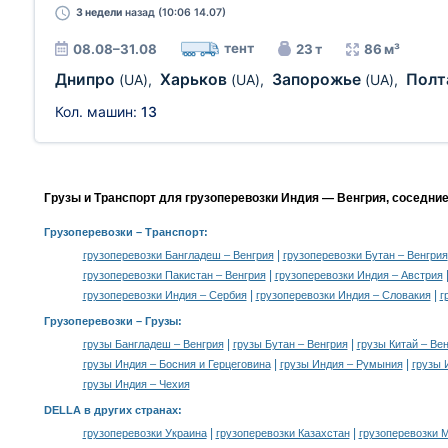
3 недели
назад (10:06 14.07)
тент
08.08–31.08
23 т
86 м³
Днипро
Харьков
Запорожье
Полт
(UA)
,
(UA)
,
(UA)
,
Кол. машин:
13
Грузы и Транспорт для грузоперевозки Индия — Венгрия, соседни
Грузоперевозки
– Транспорт:
|
грузоперевозки Бангладеш – Венгрия
грузоперевозки Бутан – Венгрия
|
грузоперевозки Пакистан – Венгрия
грузоперевозки Индия – Австрия
|
|
грузоперевозки Индия – Сербия
грузоперевозки Индия – Словакия
г
Грузоперевозки –
Грузы
:
|
|
грузы Бангладеш – Венгрия
грузы Бутан – Венгрия
грузы Китай – Ве
|
|
грузы Индия – Босния и Герцеговина
грузы Индия – Румыния
грузы 
грузы Индия – Чехия
DELLA в других странах
:
|
|
грузоперевозки Украина
грузоперевозки Казахстан
грузоперевозки 