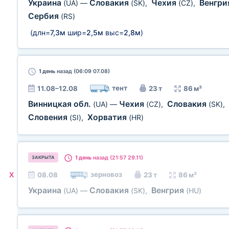
Украина
Словакия
Чехия
Венгр
(UA)
—
(SK)
,
(CZ)
,
Сербия
(RS)
(длн=
7,3м
шир=
2,5м
выс=
2,8м
)
1 день
назад (06:09 07.08)
тент
11.08–12.08
23 т
86 м³
Винницкая обл.
Чехия
Словакия
(UA)
—
(CZ)
,
(SK)
,
Словения
Хорватия
(SI)
,
(HR)
1 день
назад (21:57 29.11)
ЗАКРЫТА
зерновоз
X
08.08
23 т
86 м³
Украина
Словакия
Венгрия
(UA)
—
(SK)
,
(HU)