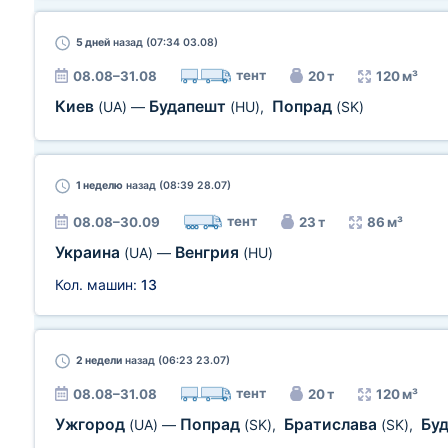
5 дней
назад (07:34 03.08)
тент
08.08–31.08
20 т
120 м³
Киев
Будапешт
Попрад
(UA)
—
(HU)
,
(SK)
1 неделю
назад (08:39 28.07)
тент
08.08–30.09
23 т
86 м³
Украина
Венгрия
(UA)
—
(HU)
Кол. машин:
13
2 недели
назад (06:23 23.07)
тент
08.08–31.08
20 т
120 м³
Ужгород
Попрад
Братислава
Бу
(UA)
—
(SK)
,
(SK)
,