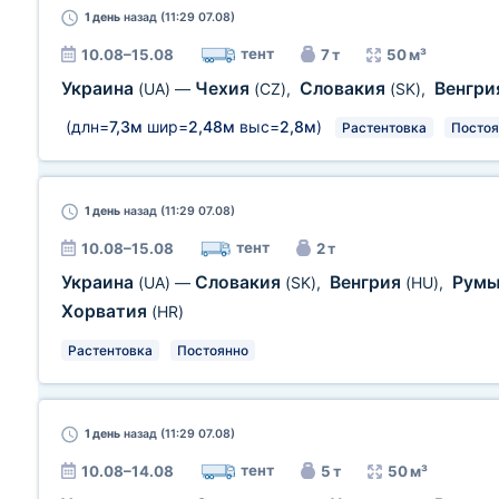
1 день
назад (11:29 07.08)
тент
10.08–15.08
7 т
50 м³
Украина
Чехия
Словакия
Венгр
(UA)
—
(CZ)
,
(SK)
,
(длн=
7,3м
шир=
2,48м
выс=
2,8м
)
Растентовка
Постоя
1 день
назад (11:29 07.08)
тент
10.08–15.08
2 т
Украина
Словакия
Венгрия
Рум
(UA)
—
(SK)
,
(HU)
,
Хорватия
(HR)
Растентовка
Постоянно
1 день
назад (11:29 07.08)
тент
10.08–14.08
5 т
50 м³