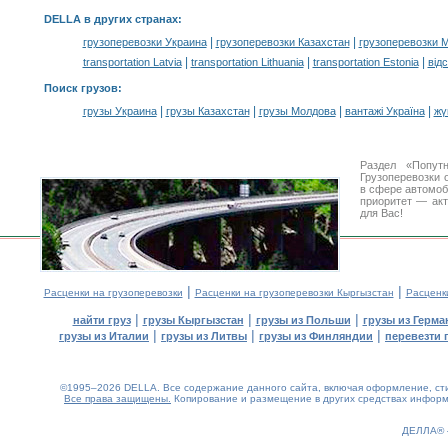
DELLA в других странах
:
|
|
грузоперевозки Украина
грузоперевозки Казахстан
грузоперевозки 
|
|
|
transportation Latvia
transportation Lithuania
transportation Estonia
від
Поиск грузов
:
|
|
|
|
грузы Украина
грузы Казахстан
грузы Молдова
вантажі Україна
жү
Раздел «Попут
Грузоперевозки 
в сфере автомо
приоритет — акт
для Вас!
|
|
Расценки на грузоперевозки
Расценки на грузоперевозки Кыргызстан
Расценк
|
|
|
найти груз
грузы Кыргызстан
грузы из Польши
грузы из Герма
|
|
|
грузы из Италии
грузы из Литвы
грузы из Финляндии
перевезти 
©1995–2026 DELLA. Все содержание данного сайта, включая оформление, стил
Все права защищены.
Копирование и размещение в других средствах информа
0.27(aws3)
060826-16:10:38
ДЕЛЛА®