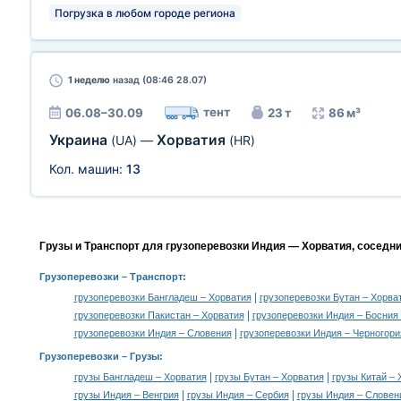
Погрузка в любом городе региона
1 неделю
назад (08:46 28.07)
тент
06.08–30.09
23 т
86 м³
Украина
Хорватия
(UA)
—
(HR)
Кол. машин:
13
Грузы и Транспорт для грузоперевозки Индия — Хорватия, соседн
Грузоперевозки
– Транспорт:
|
грузоперевозки Бангладеш – Хорватия
грузоперевозки Бутан – Хорва
|
грузоперевозки Пакистан – Хорватия
грузоперевозки Индия – Босния 
|
грузоперевозки Индия – Словения
грузоперевозки Индия – Черногори
Грузоперевозки –
Грузы
:
|
|
грузы Бангладеш – Хорватия
грузы Бутан – Хорватия
грузы Китай – 
|
|
грузы Индия – Венгрия
грузы Индия – Сербия
грузы Индия – Словен