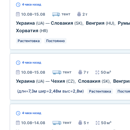
4 часа
назад
тент
10.08–15.08
2 т
Украина
Словакия
Венгрия
Рум
(UA)
—
(SK)
,
(HU)
,
Хорватия
(HR)
Растентовка
Постоянно
4 часа
назад
тент
10.08–15.08
7 т
50 м³
Украина
Чехия
Словакия
Венгр
(UA)
—
(CZ)
,
(SK)
,
(длн=
7,3м
шир=
2,48м
выс=
2,8м
)
Растентовка
Постоя
4 часа
назад
тент
10.08–14.08
5 т
50 м³