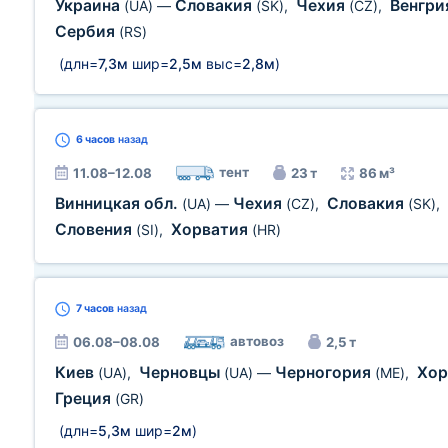
Украина
Словакия
Чехия
Венгр
(UA)
—
(SK)
,
(CZ)
,
Сербия
(RS)
(длн=
7,3м
шир=
2,5м
выс=
2,8м
)
6 часов
назад
тент
11.08–12.08
23 т
86 м³
Винницкая обл.
Чехия
Словакия
(UA)
—
(CZ)
,
(SK)
,
Словения
Хорватия
(SI)
,
(HR)
7 часов
назад
автовоз
06.08–08.08
2,5 т
Киев
Черновцы
Черногория
Хор
(UA)
,
(UA)
—
(ME)
,
Греция
(GR)
(длн=
5,3м
шир=
2м
)