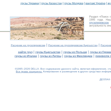
|
|
|
|
грузы Украина
грузы Казахстан
грузы Молдова
вантажі Україна
жү
Раздел «Поиск 
1995 года. На
грузоперевозок
К
актуальность ин
|
|
Расценки на грузоперевозки
Расценки на грузоперевозки Кыргызстан
Расценк
|
|
|
найти груз
грузы Кыргызстан
грузы из Польши
грузы из Герма
|
|
|
грузы из Италии
грузы из Литвы
грузы из Финляндии
перевезти 
©1995–2026 DELLA. Все содержание данного сайта, включая оформление, стил
Все права защищены.
Копирование и размещение в других средствах информа
0.18(aws3)
080826-21:13:39
ДЕЛЛА®