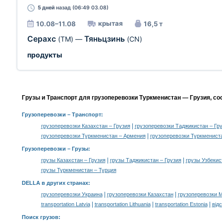
5 дней
назад (06:49 03.08)
крытая
10.08–11.08
16,5 т
Серахс
Тяньцзинь
(TM)
—
(CN)
продукты
Грузы и Транспорт для грузоперевозки Туркменистан — Грузия, со
Грузоперевозки
– Транспорт:
|
грузоперевозки Казахстан – Грузия
грузоперевозки Таджикистан – Гр
|
грузоперевозки Туркменистан – Армения
грузоперевозки Туркменист
Грузоперевозки –
Грузы
:
|
|
грузы Казахстан – Грузия
грузы Таджикистан – Грузия
грузы Узбекис
грузы Туркменистан – Турция
DELLA в других странах
:
|
|
грузоперевозки Украина
грузоперевозки Казахстан
грузоперевозки 
|
|
|
transportation Latvia
transportation Lithuania
transportation Estonia
від
Поиск грузов
: