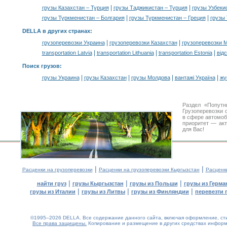
|
|
грузы Казахстан – Турция
грузы Таджикистан – Турция
грузы Узбеки
|
|
грузы Туркменистан – Болгария
грузы Туркменистан – Греция
грузы 
DELLA в других странах
:
|
|
грузоперевозки Украина
грузоперевозки Казахстан
грузоперевозки 
|
|
|
transportation Latvia
transportation Lithuania
transportation Estonia
від
Поиск грузов
:
|
|
|
|
грузы Украина
грузы Казахстан
грузы Молдова
вантажі Україна
жү
Раздел «Попутн
Грузоперевозки 
в сфере автомо
приоритет — акт
для Вас!
|
|
Расценки на грузоперевозки
Расценки на грузоперевозки Кыргызстан
Расценк
|
|
|
найти груз
грузы Кыргызстан
грузы из Польши
грузы из Герма
|
|
|
грузы из Италии
грузы из Литвы
грузы из Финляндии
перевезти 
©1995–2026 DELLA. Все содержание данного сайта, включая оформление, стил
Все права защищены.
Копирование и размещение в других средствах информа