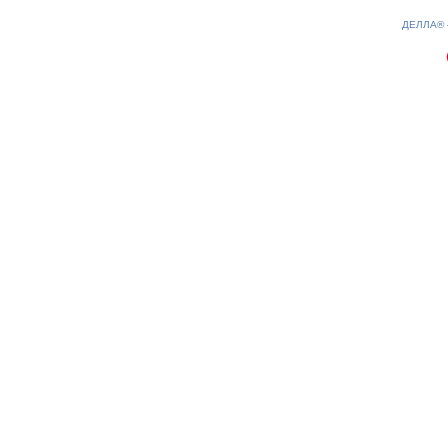
0.16(aws3)
100826-22:11:15
ДЕЛЛА®