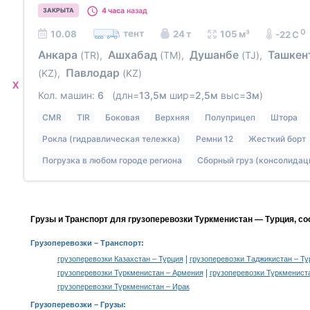
4 часа
назад
ЗАКРЫТА
0
тент
10.08
24 т
105 м³
-22 C
Анкара
Ашхабад
Душанбе
Ташкен
(TR)
,
(TM)
,
(TJ)
,
Павлодар
(KZ)
,
(KZ)
X
Кол. машин:
6
(длн=
13,5м
шир=
2,5м
выс=
3м
)
CMR
TIR
Боковая
Верхняя
Полуприцеп
Штора
Рокла (гидравлическая тележка)
Ремни 12
Жесткий борт
Погрузка в любом городе региона
Сборный груз (консолидац
Грузы и Транспорт для грузоперевозки Туркменистан — Турция, с
Грузоперевозки
– Транспорт:
|
грузоперевозки Казахстан – Турция
грузоперевозки Таджикистан – Ту
|
грузоперевозки Туркменистан – Армения
грузоперевозки Туркменист
грузоперевозки Туркменистан – Ирак
Грузоперевозки –
Грузы
: