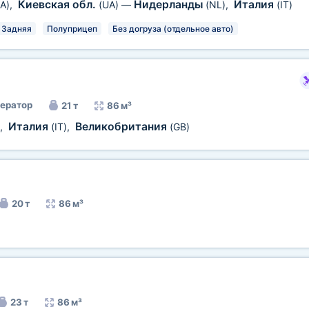
Киевская обл.
Нидерланды
Италия
A)
,
(UA)
—
(NL)
,
(IT)
Задняя
Полуприцеп
Без догруза (отдельное авто)
ератор
21 т
86 м³
Италия
Великобритания
,
(IT)
,
(GB)
20 т
86 м³
23 т
86 м³