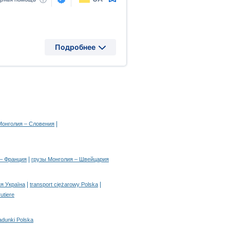
Подробнее
|
Монголия – Словения
|
 – Франция
грузы Монголия – Швейцария
|
|
я Україна
transport ciężarowy Polska
rutiere
adunki Polska