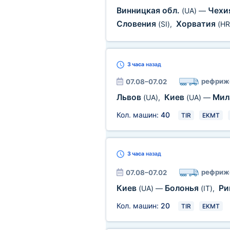
Винницкая обл.
Чехи
(UA)
—
Словения
Хорватия
(SI)
,
(HR
3 часа
назад
рефриж
07.08–07.02
Львов
Киев
Мил
(UA)
,
(UA)
—
Кол. машин:
40
TIR
EKMT
3 часа
назад
рефриж
07.08–07.02
Киев
Болонья
Р
(UA)
—
(IT)
,
Кол. машин:
20
TIR
EKMT