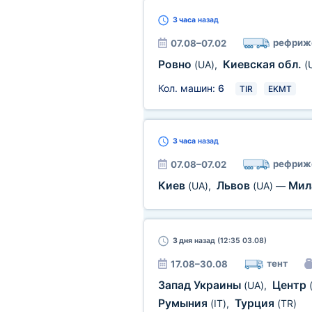
3 часа
назад
рефриж
07.08–07.02
Ровно
Киевская обл.
(UA)
,
(
Кол. машин:
6
TIR
EKMT
3 часа
назад
рефриж
07.08–07.02
Киев
Львов
Мил
(UA)
,
(UA)
—
3 дня
назад (12:35 03.08)
тент
17.08–30.08
Запад Украины
Центр
(UA)
,
Румыния
Турция
(IT)
,
(TR)