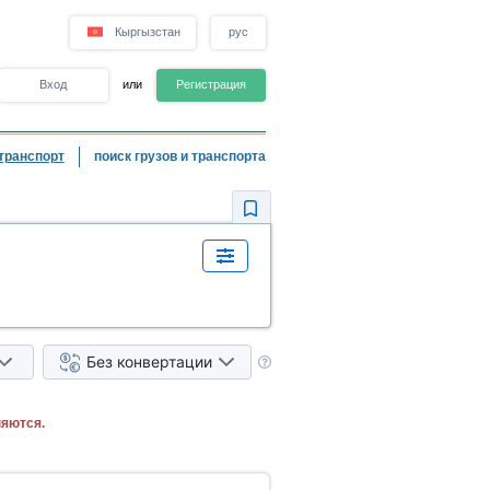
Кыргызстан
рус
Вход
или
Регистрация
транспорт
поиск грузов и транспорта
Без конвертации
няются.