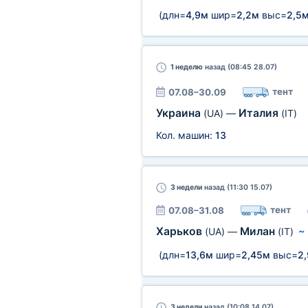
(длн=
4,9м
шир=
2,2м
выс=
2,5
1 неделю
назад (08:45 28.07)
тент
07.08–30.09
Украина
Италия
(UA)
—
(IT)
Кол. машин:
13
3 недели
назад (11:30 15.07)
тент
07.08–31.08
Харьков
Милан
(UA)
—
(IT)
(длн=
13,6м
шир=
2,45м
выс=
2
3 недели
назад (10:08 14.07)