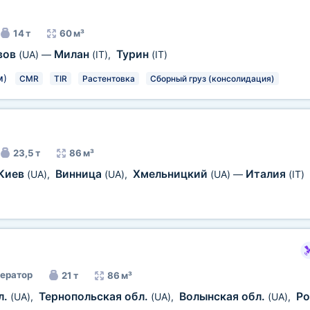
14 т
60 м³
вов
Милан
Турин
(UA)
—
(IT)
,
(IT)
м
)
CMR
TIR
Растентовка
Сборный груз (консолидация)
23,5 т
86 м³
Киев
Винница
Хмельницкий
Италия
(UA)
,
(UA)
,
(UA)
—
(IT)
ератор
21 т
86 м³
л.
Тернопольская обл.
Волынская обл.
Ро
(UA)
,
(UA)
,
(UA)
,