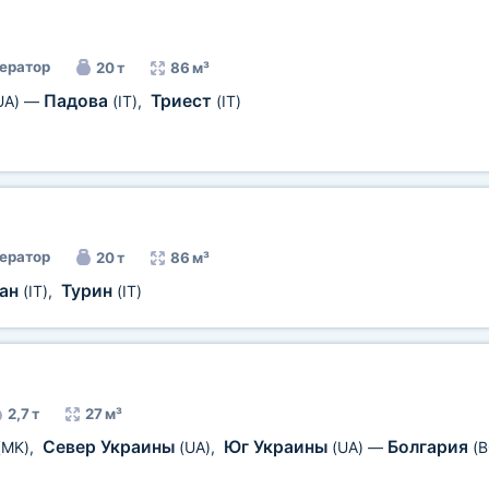
ератор
20 т
86 м³
Падова
Триест
UA)
—
(IT)
,
(IT)
ератор
20 т
86 м³
ан
Турин
(IT)
,
(IT)
2,7 т
27 м³
Север Украины
Юг Украины
Болгария
(MK)
,
(UA)
,
(UA)
—
(B