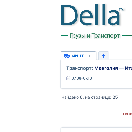
MN-IT
Транспорт:
Монголия — Ит
07.08–07.10
Найдено
0
, на странице:
25
По н