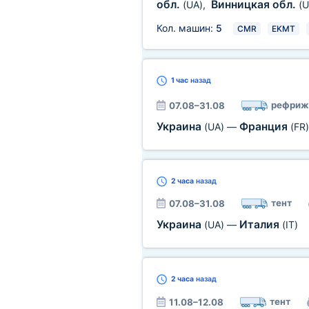
обл.
Винницкая обл.
(UA)
,
(U
Кол. машин:
5
CMR
EKMT
1 час
назад
рефриж
07.08–31.08
Украина
Франция
(UA)
—
(FR)
2 часа
назад
тент
07.08–31.08
Украина
Италия
(UA)
—
(IT)
2 часа
назад
тент
11.08–12.08