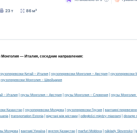
23 т
86 м³
и Монголия — Италия, соседние направления:
|
|
грузоперевозки Китай – Италия
грузоперевозки Монголия – Австрия
грузоперевозки 
|
грузоперевозки Монголия – Швейцария
|
|
|
ай – Италия
грузы Монголия – Австрия
грузы Монголия – Словения
грузы Монголия
|
|
|
озки Казахстан
грузоперевозки Молдова
грузоперевозки Грузия
вантажні перевезенн
|
|
|
|
huania
transportation Estonia
відстані між містами
odległości między miastami
distanţe 
|
|
|
|
|
зы Молдова
вантажі Україна
жүктер Қазақстан
marfuri Moldova
náklady Slovensko
ł