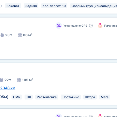
м
)
Боковая
Задняя
Кол. паллет: 10
Сборный груз (консолидация
Установлено GPS
Гуманит
23 т
86 м³
22 т
105 м³
~
2348 км
,95м
)
CMR
TIR
Растентовка
Постоянно
Штора
Мега
Установлено GPS
Гуманит