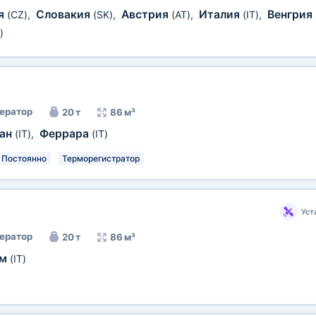
я
Словакия
Австрия
Италия
Венгрия
(CZ)
,
(SK)
,
(AT)
,
(IT)
,
)
ератор
20 т
86 м³
ан
Феррара
(IT)
,
(IT)
Постоянно
Терморегистратор
Уст
ератор
20 т
86 м³
им
(IT)