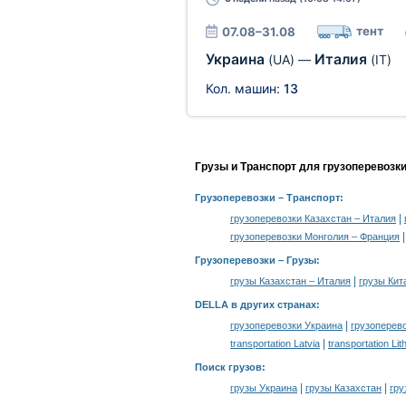
тент
07.08–31.08
Украина
Италия
(UA)
—
(IT)
Кол. машин:
13
Грузы и Транспорт для грузоперевозк
Грузоперевозки
– Транспорт:
|
грузоперевозки Казахстан – Италия
грузоперевозки Монголия – Франция
Грузоперевозки –
Грузы
:
|
грузы Казахстан – Италия
грузы Кит
DELLA в других странах
:
|
грузоперевозки Украина
грузоперев
|
transportation Latvia
transportation Lit
Поиск грузов
:
|
|
грузы Украина
грузы Казахстан
гру