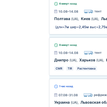
6 минут
назад
тент
10.08–14.08
Полтава
Киев
Ль
(UA)
,
(UA)
,
(длн=
7м
шир=
2,45м
выс=
2,75
6 минут
назад
тент
10.08–14.08
Днипро
Харьков
(UA)
,
(UA)
,
CMR
TIR
Растентовка
1 час
назад
рефриж
07.08–31.08
Украина
Львовская об
(UA)
,