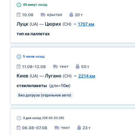
45 минут
назад
крытая
10.08
20 т
Луцк
Цюрих
(UA)
—
(CH)
~
1707 км
тнп на паллетах
5 часов
назад
тент
11.08–12.08
50 т
Киев
Лугано
(UA)
—
(CH)
~
2214 км
стеклопакеты
(длн=
10м
)
Без догруза (отдельное авто)
3 дня
назад (09:45 03.08)
тент
06.08–07.08
23 т