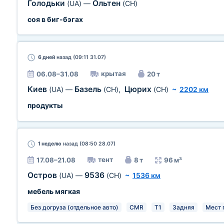
Голодьки
Ольтен
(UA)
—
(CH)
соя в биг-бэгах
6 дней
назад (09:11 31.07)
крытая
06.08–31.08
20 т
Киев
Базель
Цюрих
(UA)
—
(CH)
,
(CH)
~
2202 км
продукты
1 неделю
назад (08:50 28.07)
тент
17.08–21.08
8 т
96 м³
Остров
9536
(UA)
—
(CH)
~
1536 км
мебель мягкая
Без догруза (отдельное авто)
CMR
T1
Задняя
Мест п