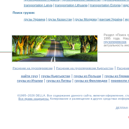
|
|
|
transportation Latvia
transportation Lithuania
transportation Estonia
від
Поиск грузов
:
|
|
|
|
грузы Украина
грузы Казахстан
грузы Молдова
вантажі Україна
жү
Раздел «Поиск 
1995 года. На
грузоперевозок
К
актуальность ин
|
|
Расценки на грузоперевозки
Расценки на грузоперевозки Кыргызстан
Расценк
|
|
|
найти груз
грузы Кыргызстан
грузы из Польши
грузы из Герма
|
|
|
грузы из Италии
грузы из Литвы
грузы из Финляндии
перевезти 
©1995–2026 DELLA. Все содержание данного сайта, включая оформление, стил
Все права защищены.
Копирование и размещение в других средствах информа
0.21(aws3)
060826-18:18:17
ДЕЛЛА®