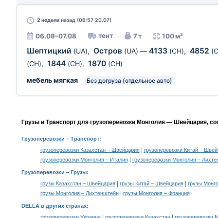
2 недели
назад (06:57 20.07)
тент
06.08–07.08
7 т
100 м³
Шептицкий
Остров
4133
4852
(UA)
,
(UA)
—
(CH)
,
(
1844
1870
(CH)
,
(CH)
,
(CH)
мебель мягкая
Без догруза (отдельное авто)
Грузы и Транспорт для грузоперевозки Монголия — Швейцария, со
Грузоперевозки
– Транспорт:
|
грузоперевозки Казахстан – Швейцария
грузоперевозки Китай – Шве
|
грузоперевозки Монголия – Италия
грузоперевозки Монголия – Лихт
Грузоперевозки –
Грузы
:
|
|
грузы Казахстан – Швейцария
грузы Китай – Швейцария
грузы Монго
|
грузы Монголия – Лихтенштейн
грузы Монголия – Франция
DELLA в других странах
:
|
|
грузоперевозки Украина
грузоперевозки Казахстан
грузоперевозки 