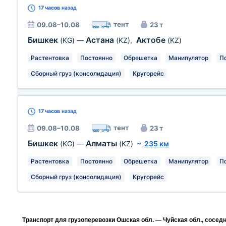
17 часов
назад
тент
09.08–10.08
23 т
Бишкек
Астана
Актобе
(KG)
—
(KZ)
,
(KZ)
Растентовка
Постоянно
Обрешетка
Манипулятор
П
Сборный груз (консолидация)
Кругорейс
17 часов
назад
тент
09.08–10.08
23 т
Бишкек
Алматы
(KG)
—
(KZ)
~
235 км
Растентовка
Постоянно
Обрешетка
Манипулятор
П
Сборный груз (консолидация)
Кругорейс
Транспорт для грузоперевозки Ошская обл. — Чуйская обл., сосед