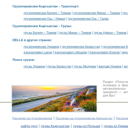
Грузоперевозки Кыргызстан
– Транспорт:
|
|
грузоперевозки Баткен – Токмак
грузоперевозки Манас – Токмак
гру
|
грузоперевозки Ош – Нарын
грузоперевозки Ош – Талас
Грузоперевозки Кыргызстан –
Грузы
:
|
|
грузы Баткен – Токмак
грузы Манас – Токмак
грузы Нарын – Токмак
DELLA в других странах
:
|
|
грузоперевозки Украина
грузоперевозки Казахстан
грузоперевозки 
|
|
|
transportation Latvia
transportation Lithuania
transportation Estonia
від
Поиск грузов
:
|
|
|
|
грузы Украина
грузы Казахстан
грузы Молдова
вантажі Україна
жү
Раздел «Попутн
основана в фев
автомобильны
приоритет — акт
для Вас!
|
|
Расценки на грузоперевозки
Расценки на грузоперевозки Кыргызстан
Расценк
|
|
|
найти груз
грузы Кыргызстан
грузы из Польши
грузы из Герма