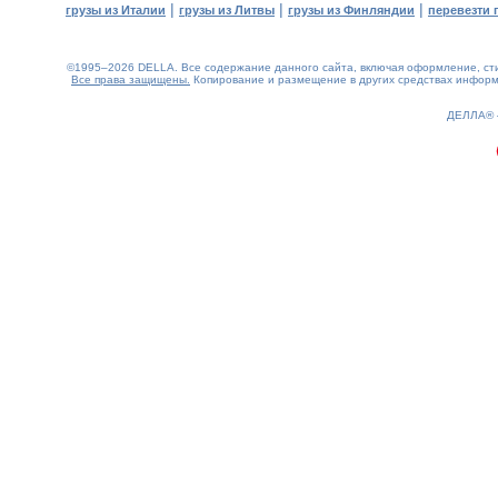
|
|
|
грузы из Италии
грузы из Литвы
грузы из Финляндии
перевезти 
©1995–2026 DELLA. Все содержание данного сайта, включая оформление, стил
Все права защищены.
Копирование и размещение в других средствах информа
0.24(aws4)
090826-02:35:19
ДЕЛЛА®