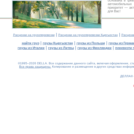
основана в фев
автомобильны
приоритет — акт
для Вас!
|
|
Расценки на грузоперевозки
Расценки на грузоперевозки Кыргызстан
Расценк
|
|
|
найти груз
грузы Кыргызстан
грузы из Польши
грузы из Герма
|
|
|
грузы из Италии
грузы из Литвы
грузы из Финляндии
перевезти 
©1995–2026 DELLA. Все содержание данного сайта, включая оформление, стил
Все права защищены.
Копирование и размещение в других средствах информа
0.12(aws4)
070826-07:25:36
ДЕЛЛА®