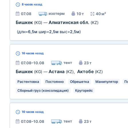
8 часов
назад
изотерм
07.08
10 т
40 м³
Бишкек
Алматинская обл.
(KG)
—
(KZ)
(длн=
6,5м
шир=
2,5м
выс=
2,5м
)
16 часов
назад
тент
07.08–10.08
23 т
Бишкек
Астана
Актобе
(KG)
—
(KZ)
,
(KZ)
Растентовка
Постоянно
Обрешетка
Манипулятор
П
Сборный груз (консолидация)
Кругорейс
16 часов
назад
тент
07.08–10.08
23 т