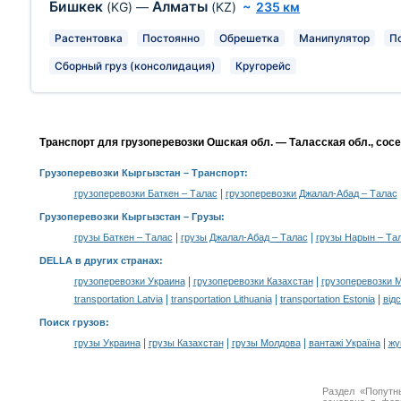
Бишкек
Алматы
(KG)
—
(KZ)
~
235 км
Растентовка
Постоянно
Обрешетка
Манипулятор
П
Сборный груз (консолидация)
Кругорейс
Транспорт для грузоперевозки Ошская обл. — Таласская обл., сос
Грузоперевозки Кыргызстан
– Транспорт:
|
грузоперевозки Баткен – Талас
грузоперевозки Джалал-Абад – Талас
Грузоперевозки Кыргызстан –
Грузы
:
|
|
грузы Баткен – Талас
грузы Джалал-Абад – Талас
грузы Нарын – Та
DELLA в других странах
:
|
|
грузоперевозки Украина
грузоперевозки Казахстан
грузоперевозки 
|
|
|
transportation Latvia
transportation Lithuania
transportation Estonia
від
Поиск грузов
:
|
|
|
|
грузы Украина
грузы Казахстан
грузы Молдова
вантажі Україна
жү
Раздел «Попутн