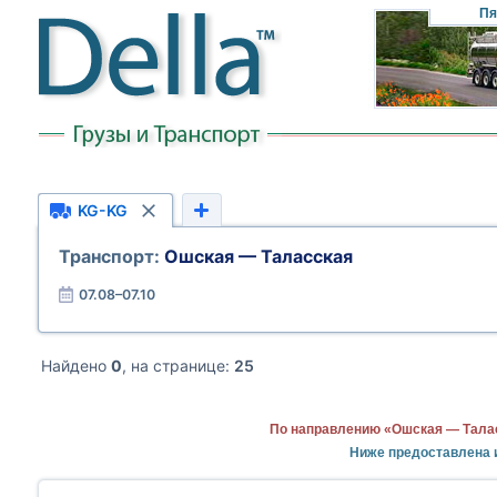
Пя
KG-KG
Транспорт:
Ошская — Таласская
07.08–07.10
Найдено
0
, на странице:
25
По направлению «Ошская — Талас
Ниже предоставлена 