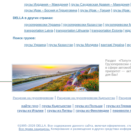
|
грузы Иордания – Македония
грузы Саудовская Аравия – Македония
|
|
грузы Ирак – Босния и Герцеговина
грузы Ирак – Греция
грузы Ирак 
DELLA в других странах
:
|
|
грузоперевозки Украина
грузоперевозки Казахстан
грузоперевозки 
|
|
|
transportation Latvia
transportation Lithuania
transportation Estonia
від
Поиск грузов
:
|
|
|
|
грузы Украина
грузы Казахстан
грузы Молдова
вантажі Україна
жү
Раздел «Попут
Грузоперевозки 
в сфере автомо
приоритет — акт
для Вас!
|
|
Расценки на грузоперевозки
Расценки на грузоперевозки Кыргызстан
Расценк
|
|
|
найти груз
грузы Кыргызстан
грузы из Польши
грузы из Герма
|
|
|
грузы из Италии
грузы из Литвы
грузы из Финляндии
перевезти 
©1995–2026 DELLA. Все содержание данного сайта, включая оформление, стил
Все права защищены.
Копирование и размещение в других средствах информа