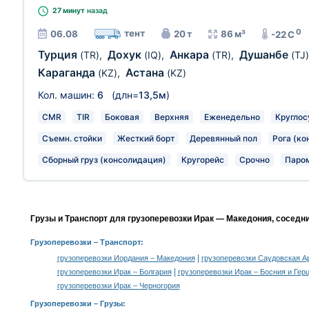
27 минут
назад
0
тент
06.08
20 т
86 м³
-22 C
Турция
Дохук
Анкара
Душанбе
(TR)
,
(IQ)
,
(TR)
,
(TJ)
Караганда
Астана
(KZ)
,
(KZ)
Кол. машин:
6
(длн=
13,5м
)
CMR
TIR
Боковая
Верхняя
Еженедельно
Круглос
Съемн. стойки
Жесткий борт
Деревянный пол
Рога (ко
Сборный груз (консолидация)
Кругорейс
Срочно
Паро
Грузы и Транспорт для грузоперевозки Ирак — Македония, соседн
Грузоперевозки
– Транспорт:
|
грузоперевозки Иордания – Македония
грузоперевозки Саудовская А
|
грузоперевозки Ирак – Болгария
грузоперевозки Ирак – Босния и Гер
грузоперевозки Ирак – Черногория
Грузоперевозки –
Грузы
: