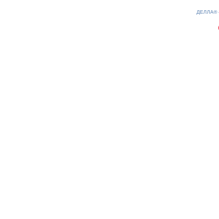
0.14(aws4)
060826-18:31:45
ДЕЛЛА®