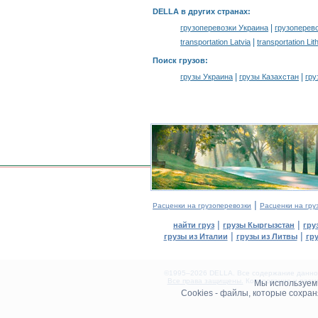
DELLA в других странах
:
|
грузоперевозки Украина
грузоперев
|
transportation Latvia
transportation Lit
Поиск грузов
:
|
|
грузы Украина
грузы Казахстан
гру
|
Расценки на грузоперевозки
Расценки на гру
|
|
найти груз
грузы Кыргызстан
гру
|
|
грузы из Италии
грузы из Литвы
гр
©1995–2026 DELLA. Все содержание данного
Все права защищены.
Копирование и разме
Мы используе
0.2(aws3)
Cookies - файлы, которые сохра
080826-03:03:50