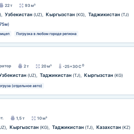
22 т
93 м³
Узбекистан
Кыргызстан
Таджикистан
)
,
(UZ)
,
(KG)
,
(TJ)
,75м
)
рицеп
Погрузка в любом городе региона
0
ратор
2 т
20 м³
-25+30 C
Узбекистан
Таджикистан
Кыргызстан
(UZ)
,
(TJ)
,
(KG)
огруза (отдельное авто)
т.
1,5 т
10 м³
Кыргызстан
Таджикистан
Казахстан
UZ)
,
(KG)
,
(TJ)
,
(KZ)