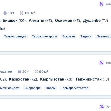
Уст
18 т
120 м³
Бишкек
Алматы
Оскемен
Душанбе
,
(KG)
,
(KZ)
,
(KZ)
,
(TJ)
1м
)
Тамож. свидет.
Тамож. контроль
Боковая
Задняя
Пневмох
Уст
ератор
20 т
90 м³
Казахстан
Кыргызстан
Таджикистан
(UZ)
,
(KZ)
,
(KG)
,
(TJ)
мож. свидет.
Скоропорт
Паром
Терморегистратор
Уст