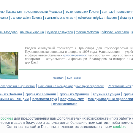
|
|
|
озки Казахстан
грузоперевозки Молдова
грузоперевозки Грузия
вантажні перевезенн
|
|
|
|
huania
transportation Estonia
відстані між містами
odległości między miastami
distanţe 
|
|
|
|
|
зы Молдова
вантажі Україна
жүктер Қазақстан
marfuri Moldova
náklady Slovensko
ł
Раздел «Попутный транспорт / Транспорт для грузоперевозки
Грузоперевозки основана в феврале 1995 года. Наша миссия — удо
в сфере автомобильных
грузоперевозок
Кыргызстан — Кыргызстан и 
приоритет — актуальность информации. Благодарим за интерес к н
для Вас!
|
главная
контакты
|
|
зоперевозки Кыргызстан
Расценки на международные грузоперевозки
Расстояние межд
|
|
|
|
зы из Польши
грузы из Германии
грузы из Франции
грузы из Турции
грузы
|
|
|
узы из Финляндии
перевезти груз
попутный груз
международные перевозки
грузоперевозки
 сайта, включая оформление, стиль и алгоритмические решения обеспечения грузоперево
щение в других средствах информации и интернет-сайтах без официального разрешения '
м
cookies
для предоставления вам дополнительних возможностей при работе 
няются в вашем браузере и используются большинством сайтов, чтобы помочь
Оставаясь на сайте Della, вы соглашаетесь с использованием
cookies
.
ДЕЛЛА® —
ВАШИ
ГРУЗОПЕРЕВОЗКИ
™!