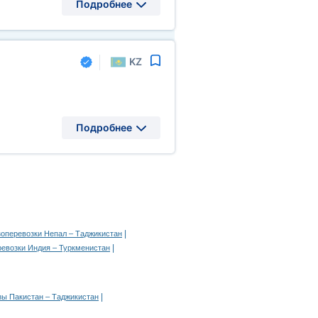
Подробнее
KZ
Подробнее
|
зоперевозки Непал – Таджикистан
|
ревозки Индия – Туркменистан
|
зы Пакистан – Таджикистан