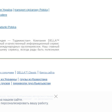
|
|
я Україна
transport ciężarowy Polska
rutiere
adunki Polska
 Индия — Таджикистан». Компания DELLA™
бный и качественный информационный сервис
международных грузоперевозок. Наш главный
ашему сервису, всегда рады быть полезными
|
|
у городами
DELLA™ Classic
Карта сайта
|
 из Украины
грузы из Казахстана
|
 грузов
перевезти груз Кыргызстан
зок, являются объектами авторского права.
DELLA™ Грузоперевозки' - не допускается.
на нашем сайте.
 персонализировать вашу работу.