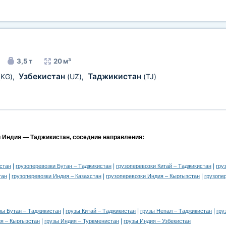
3,5 т
20 м³
Узбекистан
Таджикистан
(KG)
,
(UZ)
,
(TJ)
и Индия — Таджикистан, соседние направления:
|
|
|
стан
грузоперевозки Бутан – Таджикистан
грузоперевозки Китай – Таджикистан
гру
|
|
|
тан
грузоперевозки Индия – Казахстан
грузоперевозки Индия – Кыргызстан
грузопе
|
|
|
зы Бутан – Таджикистан
грузы Китай – Таджикистан
грузы Непал – Таджикистан
гру
|
|
я – Кыргызстан
грузы Индия – Туркменистан
грузы Индия – Узбекистан