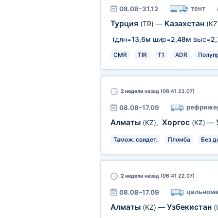
тент
08.08–31.12
Турция
Казахстан
(TR)
—
(KZ
(длн=
13,6м
шир=
2,48м
выс=
2
CMR
TIR
T1
ADR
Полуп
2 недели
назад (06:41 22.07)
рефриже
08.08–17.09
Алматы
Хоргос
(KZ)
,
(KZ)
—
Тамож. свидет.
Пломба
Без д
2 недели
назад (06:41 22.07)
цельноме
08.08–17.09
Алматы
Узбекистан
(KZ)
—
(