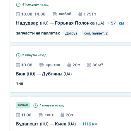
41 секунду
назад
любой
10.08–14.08
1,751 т
Надудвар
Горькая Полонка
(HU)
—
(UA)
~
571 км
запчасти на паллетах
Догруз
Кол. паллет: 2
2 минуты
назад
крытая
10.08
20 т
86 м³
Бюк
Дубляны
(HU)
—
(UA)
тнп
4 минуты
назад
НОВАЯ
тент
11.08
20 т
Будапешт
Киев
(HU)
—
(UA)
~
1116 км