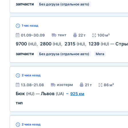
запчасти
Без догруза (отдельное авто)
1 час
назад
тент
01.09–30.09
22 т
100 м³
9700
2800
2315
1239
Стр
(HU)
,
(HU)
,
(HU)
,
(HU)
—
запчасти
Без догруза (отдельное авто)
Мега
2 часа
назад
изотерм
13.08–21.08
21 т
86 м³
Бюк
Львов
(HU)
—
(UA)
~
925 км
тнп
2 часа
назад