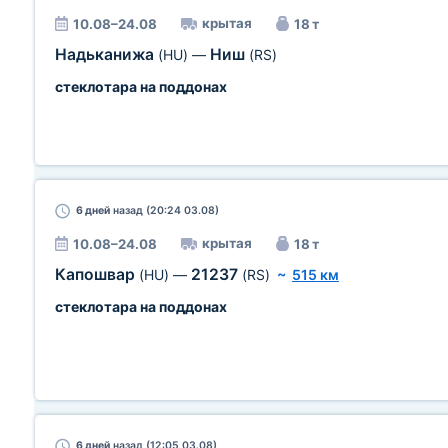
крытая
10.08–24.08
18 т
Надьканижа
Ниш
(HU)
—
(RS)
стеклотара на поддонах
6 дней
назад (20:24 03.08)
крытая
10.08–24.08
18 т
Капошвар
21237
(HU)
—
(RS)
~
515 км
стеклотара на поддонах
6 дней
назад (12:05 03.08)