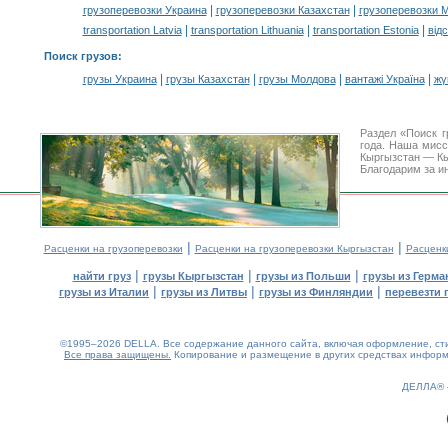
|
|
грузоперевозки Украина
грузоперевозки Казахстан
грузоперевозки 
|
|
|
transportation Latvia
transportation Lithuania
transportation Estonia
від
Поиск грузов
:
|
|
|
|
грузы Украина
грузы Казахстан
грузы Молдова
вантажі Україна
жү
Раздел «Поиск г
года. Наша мис
Кыргызстан — Кы
Благодарим за и
|
|
Расценки на грузоперевозки
Расценки на грузоперевозки Кыргызстан
Расценк
|
|
|
найти груз
грузы Кыргызстан
грузы из Польши
грузы из Герма
|
|
|
грузы из Италии
грузы из Литвы
грузы из Финляндии
перевезти 
©1995–2026 DELLA. Все содержание данного сайта, включая оформление, стил
Все права защищены.
Копирование и размещение в других средствах информа
0.21(aws3)
100826-11:25:52
ДЕЛЛА®