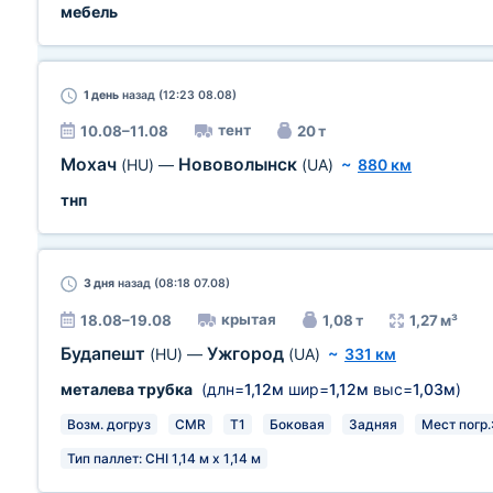
мебель
1 день
назад (12:23 08.08)
тент
10.08–11.08
20 т
Мохач
Нововолынск
(HU)
—
(UA)
~
880 км
тнп
3 дня
назад (08:18 07.08)
крытая
18.08–19.08
1,08 т
1,27 м³
Будапешт
Ужгород
(HU)
—
(UA)
~
331 км
металева трубка
(длн=
1,12м
шир=
1,12м
выс=
1,03м
)
Возм. догруз
CMR
T1
Боковая
Задняя
Мест погр.:
Тип паллет: CHI 1,14 м х 1,14 м