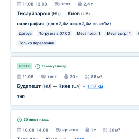
тент
11.08–12.08
2,4 т
Тисауйварош
Киев
(HU)
—
(UA)
полиграфия
(длн=
2,4м
шир=
2,4м
выс=
1м
)
Догруз
Погрузка в 07:00
Мест погр.: 1
Мест выгр.: 1
Только перевозчик
19 минут
назад
НОВАЯ
тент
11.08
20 т
86 м³
Будапешт
Киев
(HU)
—
(UA)
~
1117 км
тнп
30 минут
назад
крытая
10.08–14.08
1 т
30 м³