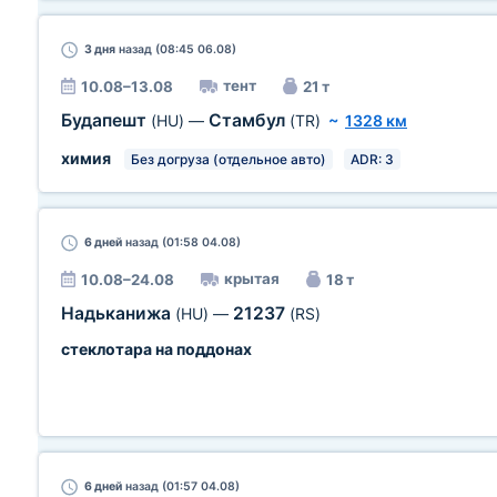
3 дня
назад (08:45 06.08)
тент
10.08–13.08
21 т
Будапешт
Стамбул
(HU)
—
(TR)
~
1328 км
химия
Без догруза (отдельное авто)
ADR: 3
6 дней
назад (01:58 04.08)
крытая
10.08–24.08
18 т
Надьканижа
21237
(HU)
—
(RS)
стеклотара на поддонах
6 дней
назад (01:57 04.08)