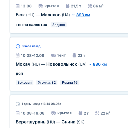
крытая
13.08
21,5 т
86 м³
Бюк
Малехов
(HU)
—
(UA)
~
893 км
тнп на паллетах
Задняя
3 часа
назад
тент
10.08–12.08
23 т
Мохач
Нововолынск
(HU)
—
(UA)
~
880 км
дсп
Боковая
Уголки: 32
Ремни 16
1 день
назад (13:14 08.08)
крытая
10.08–16.08
2 т
22 м³
Берегшурань
Снина
(HU)
—
(SK)