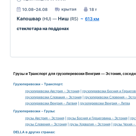
крытая
10.08–24.08
18 т
Капошвар
Ниш
(HU)
—
(RS)
~
613 км
стеклотара на поддонах
Грузы и Транспорт для грузоперевозки Венгрия — Эстония, соседн
Грузоперевозки
– Транспорт:
|
грузоперевозки Австрия – Эстония
грузоперевозки Босния и Герцегов
|
грузоперевозки Словакия – Эстония
грузоперевозки Словения – Эсто
|
грузоперевозки Венгрия – Латвия
грузоперевозки Венгрия – Литва
Грузоперевозки –
Грузы
:
|
|
грузы Австрия – Эстония
грузы Босния и Герцеговина – Эстония
гру
|
|
грузы Словения – Эстония
грузы Хорватия – Эстония
грузы Чехия –
DELLA в других странах
: