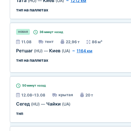
Тата
Киев
(HU)
—
(UA)
~
1212 км
тнп на паллетах
36 минут
назад
НОВАЯ
тент
11.08
22,96 т
86 м³
Ретшаг
Киев
(HU)
—
(UA)
~
1164 км
тнп на паллетах
50 минут
назад
крытая
12.08–13.08
20 т
Сегед
Чайки
(HU)
—
(UA)
тнп