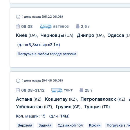
1 день
назад (05:22 06.08)
автовоз
08.08
2,5 т
Киев
Черновцы
Днипро
Одесса
(UA)
,
(UA)
,
(UA)
,
(U
(длн=
5,3м
шир=
2,1м
)
Погрузка в любом городе региона
1 день
назад (04:46 06.08)
тент
08.08–31.12
25 т
Астана
Кокшетау
Петропавловск
(KZ)
,
(KZ)
,
(KZ)
,
Узбекистан
Грузия
Турция
(UZ)
,
(GE)
,
(TR)
Кол. машин:
15
(длн=
14м
)
Верхняя
Задняя
Сдвижной пол
Крюки
Погрузка в л