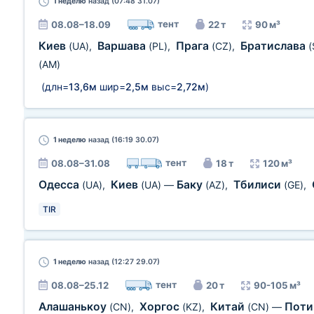
1 неделю
назад (07:48 31.07)
тент
08.08–18.09
22 т
90 м³
Киев
Варшава
Прага
Братислава
(UA)
,
(PL)
,
(CZ)
,
(
(AM)
(длн=
13,6м
шир=
2,5м
выс=
2,72м
)
1 неделю
назад (16:19 30.07)
тент
08.08–31.08
18 т
120 м³
Одесса
Киев
Баку
Тбилиси
(UA)
,
(UA)
—
(AZ)
,
(GE)
,
TIR
1 неделю
назад (12:27 29.07)
тент
08.08–25.12
20 т
90-105 м³
Алашанькоу
Хоргос
Китай
Пот
(CN)
,
(KZ)
,
(CN)
—