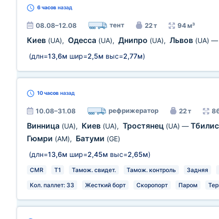
6 часов
назад
тент
08.08–12.08
22 т
94 м³
Киев
Одесса
Днипро
Львов
(UA)
,
(UA)
,
(UA)
,
(UA)
(длн=
13,6м
шир=
2,5м
выс=
2,77м
)
10 часов
назад
рефрижератор
10.08–31.08
22 т
86
Винница
Киев
Тростянец
Тбили
(UA)
,
(UA)
,
(UA)
—
Гюмри
Батуми
(AM)
,
(GE)
(длн=
13,6м
шир=
2,45м
выс=
2,65м
)
CMR
T1
Тамож. свидет.
Тамож. контроль
Задняя
Кол. паллет: 33
Жесткий борт
Скоропорт
Паром
Тер