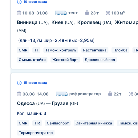
10 часов
назад
тент
10.08–31.08
23 т
100 м³
Винница
Киев
Кролевец
Житоми
(UA)
,
(UA)
,
(UA)
,
(AM)
(длн=
13,7м
шир=
2,48м
выс=
2,95м
)
CMR
T1
Тамож. контроль
Растентовка
Пломба
П
Съемн. стойки
Жесткий борт
Деревянный пол
15 часов
назад
рефрижератор
08.08–14.08
22 т
8
Одесса
Грузия
(UA)
—
(GE)
Кол. машин:
3
CMR
TIR
Санпаспорт
Санитарная книжка
Тамож. св
Терморегистратор