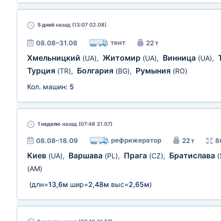
5 дней
назад (13:07 02.08)
тент
08.08–31.08
22 т
Хмельницкий
Житомир
Винница
(UA)
,
(UA)
,
(UA)
,
Турция
Болгария
Румыния
(TR)
,
(BG)
,
(RO)
Кол. машин:
5
1 неделю
назад (07:48 31.07)
рефрижератор
08.08–18.09
22 т
8
Киев
Варшава
Прага
Братислава
(UA)
,
(PL)
,
(CZ)
,
(
(AM)
(длн=
13,6м
шир=
2,48м
выс=
2,65м
)