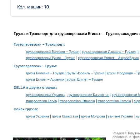
Кол. машин:
10
Грузы и Транспорт для грузоперевозки Египет — Грузия, соседние
Грузоперевозки
– Транспорт:
|
|
грузоперевозки Боливия – Грузия
грузоперевозки Израиль – Грузия
|
грузоперевозки Тунис – Грузия
грузоперевозки Египет – Азербайджан
Грузоперевозки –
Грузы
:
|
|
грузы Боливия – Грузия
грузы Израиль – Грузия
грузы Иордания – Г
|
грузы Египет – Армения
грузы Египет – Турция
DELLA в других странах
:
|
|
грузоперевозки Украина
грузоперевозки Казахстан
грузоперевозки 
|
|
|
transportation Latvia
transportation Lithuania
transportation Estonia
від
Поиск грузов
:
|
|
|
|
грузы Украина
грузы Казахстан
грузы Молдова
вантажі Україна
жү
Раздел «Попутны
основана в фев