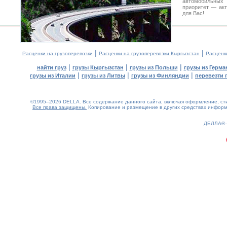
автомобильны
приоритет — акт
для Вас!
|
|
Расценки на грузоперевозки
Расценки на грузоперевозки Кыргызстан
Расценк
|
|
|
найти груз
грузы Кыргызстан
грузы из Польши
грузы из Герма
|
|
|
грузы из Италии
грузы из Литвы
грузы из Финляндии
перевезти 
©1995–2026 DELLA. Все содержание данного сайта, включая оформление, стил
Все права защищены.
Копирование и размещение в других средствах информа
0.3(aws3)
080826-00:24:04
ДЕЛЛА®