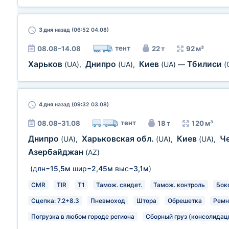
3 дня
назад (06:52 04.08)
тент
08.08–14.08
22 т
92 м³
Харьков
Днипро
Киев
Тбилиси
(UA)
,
(UA)
,
(UA)
—
(
4 дня
назад (09:32 03.08)
тент
08.08–31.08
18 т
120 м³
Днипро
Харьковская обл.
Киев
Ч
(UA)
,
(UA)
,
(UA)
,
Азербайджан
(AZ)
(длн=
15,5м
шир=
2,45м
выс=
3,1м
)
CMR
TIR
T1
Тамож. свидет.
Тамож. контроль
Бок
Сцепка: 7.2+8.3
Пневмоход
Штора
Обрешетка
Ремн
Погрузка в любом городе региона
Сборный груз (консолидац