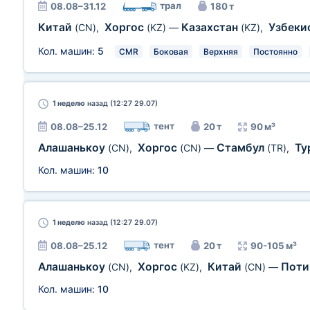
трал
08.08–31.12
180 т
Китай
Хоргос
Казахстан
Узбеки
(CN)
,
(KZ)
—
(KZ)
,
Кол. машин:
5
CMR
Боковая
Верхняя
Постоянно
1 неделю
назад (12:27 29.07)
тент
08.08–25.12
20 т
90 м³
Алашанькоу
Хоргос
Стамбул
Ту
(CN)
,
(CN)
—
(TR)
,
Кол. машин:
10
1 неделю
назад (12:27 29.07)
тент
08.08–25.12
20 т
90-105 м³
Алашанькоу
Хоргос
Китай
Пот
(CN)
,
(KZ)
,
(CN)
—
Кол. машин:
10