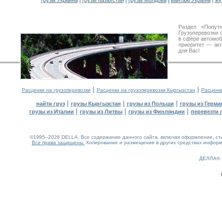
|
|
|
|
грузы Украина
грузы Казахстан
грузы Молдова
вантажі Україна
жү
Раздел «Попут
Грузоперевозки 
в сфере автомо
приоритет — акт
для Вас!
|
|
Расценки на грузоперевозки
Расценки на грузоперевозки Кыргызстан
Расценк
|
|
|
найти груз
грузы Кыргызстан
грузы из Польши
грузы из Герма
|
|
|
грузы из Италии
грузы из Литвы
грузы из Финляндии
перевезти 
©1995–2026 DELLA. Все содержание данного сайта, включая оформление, стил
Все права защищены.
Копирование и размещение в других средствах информа
0.21(aws4)
080826-12:15:23
ДЕЛЛА®