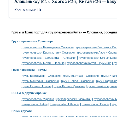
Алашанькоу
Хоргос
Китай
Бак
(CN)
,
(CN)
,
(CN)
—
Кол. машин:
10
Грузы и Транспорт для грузоперевозки Китай — Словакия, соседни
Грузоперевозки
– Транспорт:
|
грузоперевозки Бангладеш – Словакия
грузоперевозки Вьетнам – Сл
|
грузоперевозки Кыргызстан – Словакия
грузоперевозки Лаос – Слова
|
грузоперевозки Таджикистан – Словакия
грузоперевозки Южная Коре
|
|
грузоперевозки Китай – Польша
грузоперевозки Китай – Румыния
гр
Грузоперевозки –
Грузы
:
|
|
грузы Бангладеш – Словакия
грузы Вьетнам – Словакия
грузы Инди
|
|
грузы Монголия – Словакия
грузы Непал – Словакия
грузы Таджикис
|
|
грузы Китай – Польша
грузы Китай – Румыния
грузы Китай – Украин
DELLA в других странах
:
|
|
грузоперевозки Украина
грузоперевозки Казахстан
грузоперевозки 
|
|
|
transportation Latvia
transportation Lithuania
transportation Estonia
від
Поиск грузов
: