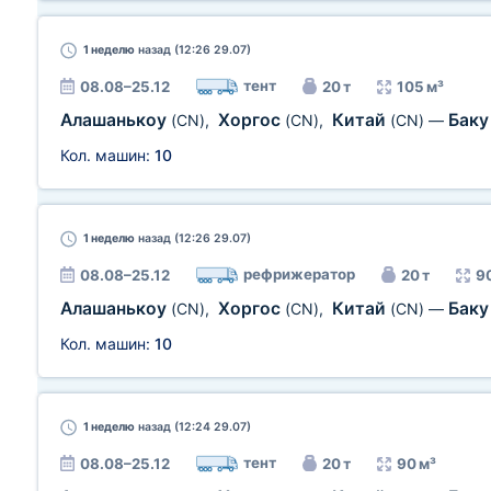
1 неделю
назад (12:26 29.07)
тент
08.08–25.12
20 т
105 м³
Алашанькоу
Хоргос
Китай
Бак
(CN)
,
(CN)
,
(CN)
—
Кол. машин:
10
1 неделю
назад (12:26 29.07)
рефрижератор
08.08–25.12
20 т
9
Алашанькоу
Хоргос
Китай
Бак
(CN)
,
(CN)
,
(CN)
—
Кол. машин:
10
1 неделю
назад (12:24 29.07)
тент
08.08–25.12
20 т
90 м³