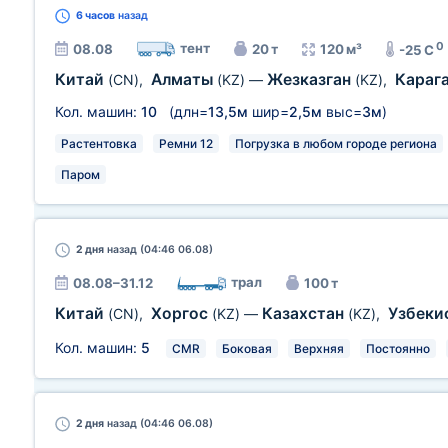
6 часов
назад
0
тент
08.08
20 т
120 м³
-25 C
Китай
Алматы
Жезказган
Караг
(CN)
,
(KZ)
—
(KZ)
,
Кол. машин:
10
(длн=
13,5м
шир=
2,5м
выс=
3м
)
Растентовка
Ремни 12
Погрузка в любом городе региона
Паром
2 дня
назад (04:46 06.08)
трал
08.08–31.12
100 т
Китай
Хоргос
Казахстан
Узбеки
(CN)
,
(KZ)
—
(KZ)
,
Кол. машин:
5
CMR
Боковая
Верхняя
Постоянно
2 дня
назад (04:46 06.08)