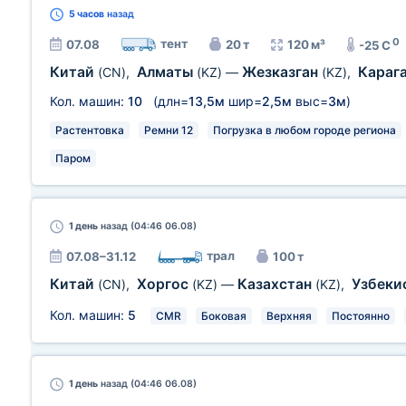
5 часов
назад
0
тент
07.08
20 т
120 м³
-25 C
Китай
Алматы
Жезказган
Караг
(CN)
,
(KZ)
—
(KZ)
,
Кол. машин:
10
(длн=
13,5м
шир=
2,5м
выс=
3м
)
Растентовка
Ремни 12
Погрузка в любом городе региона
Паром
1 день
назад (04:46 06.08)
трал
07.08–31.12
100 т
Китай
Хоргос
Казахстан
Узбеки
(CN)
,
(KZ)
—
(KZ)
,
Кол. машин:
5
CMR
Боковая
Верхняя
Постоянно
1 день
назад (04:46 06.08)