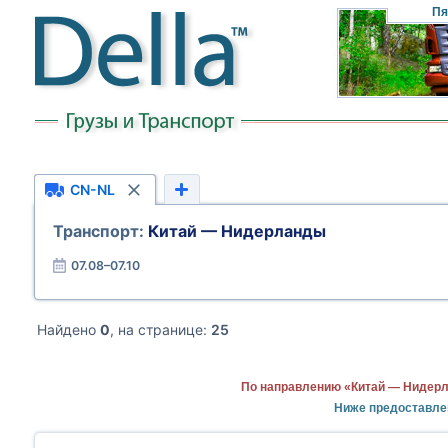
Пя
CN-NL
Транспорт:
Китай — Нидерланды
07.08–07.10
Найдено
0
, на странице:
25
По направлению «Китай — Нидерл
Ниже предоставле