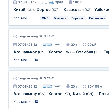
трал
07.08–31.12
180 т
Китай
Хоргос
Казахстан
Узбеки
(CN)
,
(KZ)
—
(KZ)
,
Кол. машин:
5
CMR
Боковая
Верхняя
Постоянно
1 неделю
назад (12:27 29.07)
тент
07.08–25.12
20 т
90 м³
Алашанькоу
Хоргос
Стамбул
Ту
(CN)
,
(CN)
—
(TR)
,
Кол. машин:
10
1 неделю
назад (12:27 29.07)
тент
07.08–25.12
20 т
90-105 м³
Алашанькоу
Хоргос
Китай
Пот
(CN)
,
(KZ)
,
(CN)
—
Кол. машин:
10