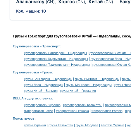
Алашанькоу
Хоргос
Китай
Бак
(CN)
,
(CN)
,
(CN)
—
Кол. машин:
10
Грузы и Транспорт для грузоперевозки Китай — Нидерланды, сосе
Грузоперевозки
– Транспорт:
|
грузоперевозки Бангладеш – Нидерланды
грузоперевозки Вьетнам –
|
грузоперевозки Кыргызстан – Нидерланды
грузоперевозки Лаос – Ни
|
грузоперевозки Таджикистан – Нидерланды
грузоперевозки Южная К
Грузоперевозки –
Грузы
:
|
|
грузы Бангладеш – Нидерланды
грузы Вьетнам – Нидерланды
грузы
|
|
грузы Лаос – Нидерланды
грузы Монголия – Нидерланды
грузы Неп
|
грузы Китай – Бельгия
грузы Китай – Германия
DELLA в других странах
:
|
|
грузоперевозки Украина
грузоперевозки Казахстан
грузоперевозки 
|
|
|
transportation Latvia
transportation Lithuania
transportation Estonia
від
Поиск грузов
:
|
|
|
|
грузы Украина
грузы Казахстан
грузы Молдова
вантажі Україна
жү