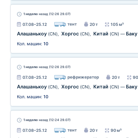
1 неделю
назад (12:26 29.07)
тент
07.08–25.12
20 т
105 м³
Алашанькоу
Хоргос
Китай
Бак
(CN)
,
(CN)
,
(CN)
—
Кол. машин:
10
1 неделю
назад (12:26 29.07)
рефрижератор
07.08–25.12
20 т
90
Алашанькоу
Хоргос
Китай
Бак
(CN)
,
(CN)
,
(CN)
—
Кол. машин:
10
1 неделю
назад (12:24 29.07)
тент
07.08–25.12
20 т
90 м³