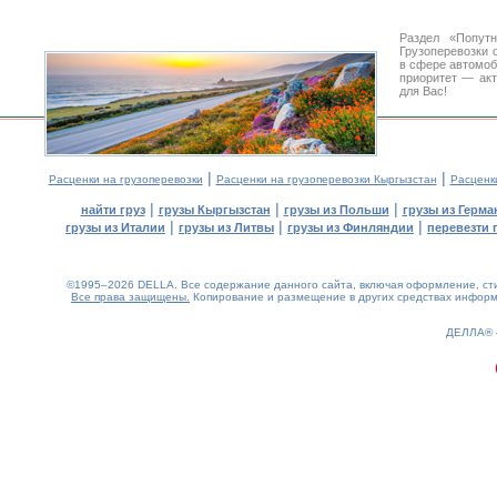
Раздел «Попут
Грузоперевозки 
в сфере автомо
приоритет — акт
для Вас!
|
|
Расценки на грузоперевозки
Расценки на грузоперевозки Кыргызстан
Расценк
|
|
|
найти груз
грузы Кыргызстан
грузы из Польши
грузы из Герма
|
|
|
грузы из Италии
грузы из Литвы
грузы из Финляндии
перевезти 
©1995–2026 DELLA. Все содержание данного сайта, включая оформление, стил
Все права защищены.
Копирование и размещение в других средствах информа
0.14(aws4)
070826-18:46:41
ДЕЛЛА®