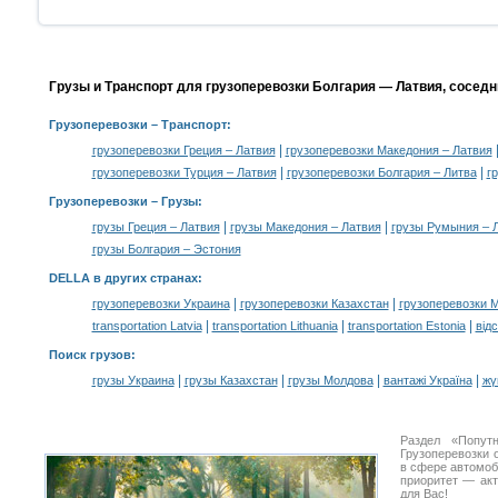
Грузы и Транспорт для грузоперевозки Болгария — Латвия, соседн
Грузоперевозки
– Транспорт:
|
грузоперевозки Греция – Латвия
грузоперевозки Македония – Латвия
|
|
грузоперевозки Турция – Латвия
грузоперевозки Болгария – Литва
г
Грузоперевозки –
Грузы
:
|
|
грузы Греция – Латвия
грузы Македония – Латвия
грузы Румыния – 
грузы Болгария – Эстония
DELLA в других странах
:
|
|
грузоперевозки Украина
грузоперевозки Казахстан
грузоперевозки 
|
|
|
transportation Latvia
transportation Lithuania
transportation Estonia
від
Поиск грузов
:
|
|
|
|
грузы Украина
грузы Казахстан
грузы Молдова
вантажі Україна
жү
Раздел «Попут
Грузоперевозки 
в сфере автомо
приоритет — акт
для Вас!