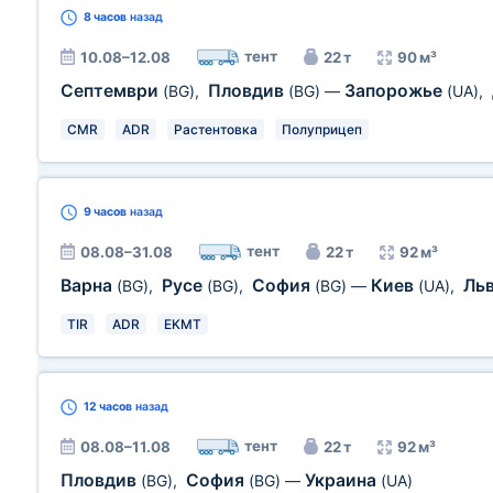
8 часов
назад
тент
10.08–12.08
22 т
90 м³
Септември
Пловдив
Запорожье
(BG)
,
(BG)
—
(UA)
,
CMR
ADR
Растентовка
Полуприцеп
9 часов
назад
тент
08.08–31.08
22 т
92 м³
Варна
Русе
София
Киев
Ль
(BG)
,
(BG)
,
(BG)
—
(UA)
,
TIR
ADR
EKMT
12 часов
назад
тент
08.08–11.08
22 т
92 м³
Пловдив
София
Украина
(BG)
,
(BG)
—
(UA)