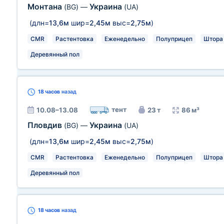
Монтана
Украина
(BG)
—
(UA)
(длн=
13,6м
шир=
2,45м
выс=
2,75м
)
CMR
Растентовка
Еженедельно
Полуприцеп
Штора
Деревянный пол
18 часов
назад
тент
10.08–13.08
23 т
86 м³
Пловдив
Украина
(BG)
—
(UA)
(длн=
13,6м
шир=
2,45м
выс=
2,75м
)
CMR
Растентовка
Еженедельно
Полуприцеп
Штора
Деревянный пол
18 часов
назад