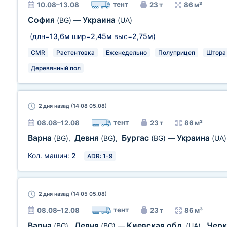
тент
10.08–13.08
23 т
86 м³
София
Украина
(BG)
—
(UA)
(длн=
13,6м
шир=
2,45м
выс=
2,75м
)
CMR
Растентовка
Еженедельно
Полуприцеп
Штора
Деревянный пол
2 дня
назад (14:08 05.08)
тент
08.08–12.08
23 т
86 м³
Варна
Девня
Бургас
Украина
(BG)
,
(BG)
,
(BG)
—
(UA)
Кол. машин:
2
ADR: 1-9
2 дня
назад (14:05 05.08)
тент
08.08–12.08
23 т
86 м³
Варна
Девня
Киевская обл.
Черк
(BG)
,
(BG)
—
(UA)
,