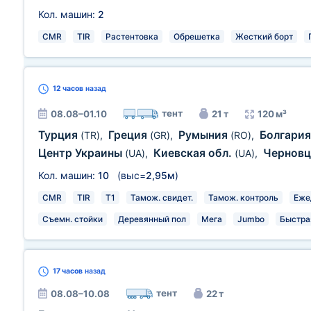
Кол. машин:
2
CMR
TIR
Растентовка
Обрешетка
Жесткий борт
12 часов
назад
тент
08.08–01.10
21 т
120 м³
Турция
Греция
Румыния
Болгари
(TR)
,
(GR)
,
(RO)
,
Центр Украины
Киевская обл.
Чернов
(UA)
,
(UA)
,
Кол. машин:
10
(выс=
2,95м
)
CMR
TIR
T1
Тамож. свидет.
Тамож. контроль
Еже
Съемн. стойки
Деревянный пол
Мега
Jumbo
Быстра
17 часов
назад
тент
08.08–10.08
22 т