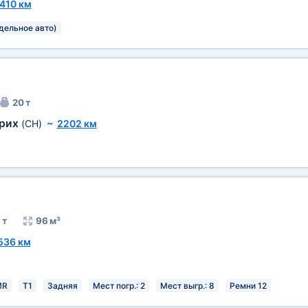
410 км
тдельное авто)
20 т
рих
(CH)
~
2202 км
 т
96 м³
536 км
MR
T1
Задняя
Мест погр.: 2
Мест выгр.: 8
Ремни 12