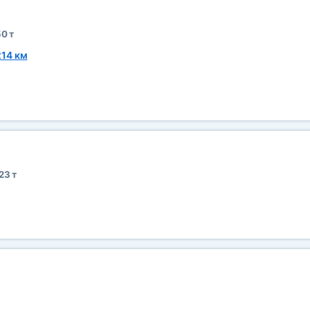
0 т
14 км
23 т