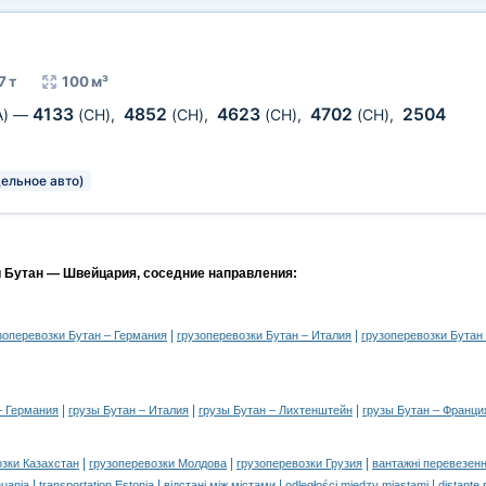
7 т
100 м³
4133
4852
4623
4702
2504
A)
—
(CH)
,
(CH)
,
(CH)
,
(CH)
,
дельное авто)
и Бутан — Швейцария, соседние направления:
|
|
зоперевозки Бутан – Германия
грузоперевозки Бутан – Италия
грузоперевозки Бутан
|
|
|
– Германия
грузы Бутан – Италия
грузы Бутан – Лихтенштейн
грузы Бутан – Франци
|
|
|
озки Казахстан
грузоперевозки Молдова
грузоперевозки Грузия
вантажні перевезенн
|
|
|
|
huania
transportation Estonia
відстані між містами
odległości między miastami
distanţe 