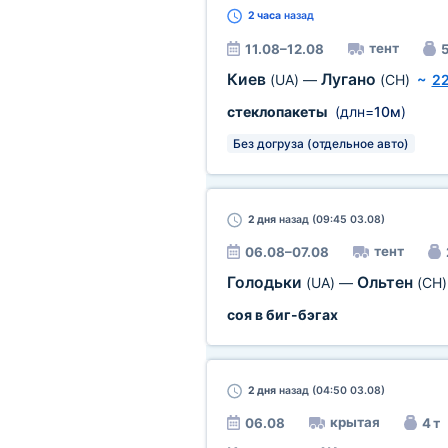
2 часа
назад
тент
11.08–12.08
5
Киев
Лугано
(UA)
—
(CH)
~
22
стеклопакеты
(длн=
10м
)
Без догруза (отдельное авто)
2 дня
назад (09:45 03.08)
тент
06.08–07.08
Голодьки
Ольтен
(UA)
—
(CH)
соя в биг-бэгах
2 дня
назад (04:50 03.08)
крытая
06.08
4 т