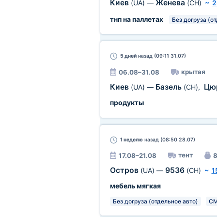
Киев
Женева
(UA)
—
(CH)
~
2
тнп на паллетах
Без догруза (о
5 дней
назад (09:11 31.07)
крытая
06.08–31.08
Киев
Базель
Цю
(UA)
—
(CH)
,
продукты
1 неделю
назад (08:50 28.07)
тент
17.08–21.08
8
Остров
9536
(UA)
—
(CH)
~
1
мебель мягкая
Без догруза (отдельное авто)
C