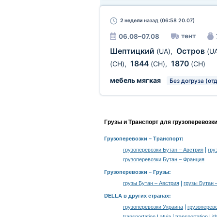
2 недели
назад (06:58 20.07)
тент
06.08–07.08
Шептицкий
Остров
(UA)
,
(U
1844
1870
(CH)
,
(CH)
,
(CH)
мебель мягкая
Без догруза (от
Грузы и Транспорт для грузоперевозк
Грузоперевозки
– Транспорт:
|
грузоперевозки Бутан – Австрия
гру
грузоперевозки Бутан – Франция
Грузоперевозки –
Грузы
:
|
грузы Бутан – Австрия
грузы Бутан 
DELLA в других странах
:
|
грузоперевозки Украина
грузоперев
|
transportation Latvia
transportation Lit