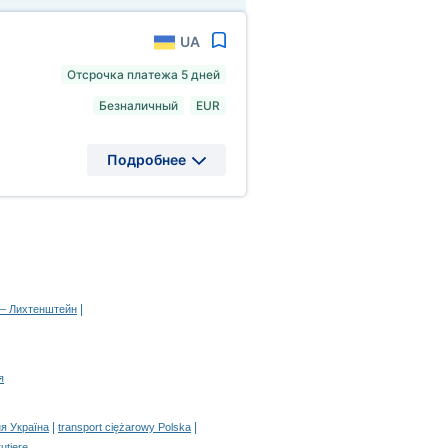
UA
Отсрочка платежа 5 дней
Безналичный
EUR
Подробнее
|
 – Лихтенштейн
я
|
|
я Україна
transport ciężarowy Polska
rutiere