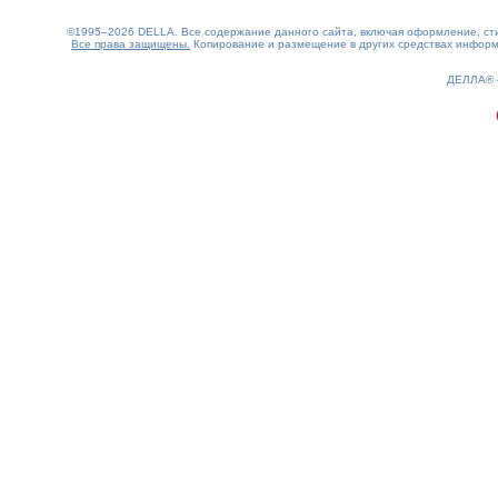
©1995–2026 DELLA. Все содержание данного сайта, включая оформление, стил
Все права защищены.
Копирование и размещение в других средствах информа
0.15(aws4)
090826-01:21:57
ДЕЛЛА®