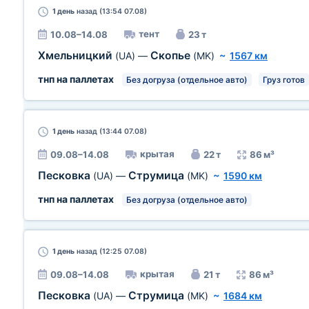
1 день
назад (13:54 07.08)
тент
10.08–14.08
23 т
Хмельницкий
Скопье
(UA)
—
(MK)
~
1567 км
тнп на паллетах
Без догруза (отдельное авто)
Груз готов
1 день
назад (13:44 07.08)
крытая
09.08–14.08
22 т
86 м³
Песковка
Струмица
(UA)
—
(MK)
~
1590 км
тнп на паллетах
Без догруза (отдельное авто)
1 день
назад (12:25 07.08)
крытая
09.08–14.08
21 т
86 м³
Песковка
Струмица
(UA)
—
(MK)
~
1684 км