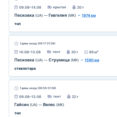
крытая
09.08–14.08
20 т
Песковка
Гевгелия
(UA)
—
(MK)
~
1974 км
тнп
1 день
назад (09:17 07.08)
тент
10.08–13.08
20 т
86 м³
Песковка
Струмица
(UA)
—
(MK)
~
1590 км
стеклотара
1 день
назад (06:59 07.08)
тент
09.08–13.08
22 т
Гайсин
Велес
(UA)
—
(MK)
тнп