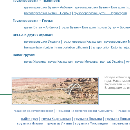
Грузоперевозки
– Транспорт:
|
|
грузоперевозки Бутан – Албания
грузоперевозки Бутан – Болгария
г
|
грузоперевозки Бутан – Сербия
грузоперевозки Бутан – Черногория
Грузоперевозки –
Грузы
:
|
|
грузы Бутан – Албания
грузы Бутан – Болгария
грузы Бутан – Босния
DELLA в других странах
:
|
|
грузоперевозки Украина
грузоперевозки Казахстан
грузоперевозки 
|
|
|
transportation Latvia
transportation Lithuania
transportation Estonia
від
Поиск грузов
:
|
|
|
|
грузы Украина
грузы Казахстан
грузы Молдова
вантажі Україна
жү
Раздел «Поиск г
года. Наша мис
Кыргызстан — Кы
Благодарим за и
|
|
Расценки на грузоперевозки
Расценки на грузоперевозки Кыргызстан
Расценк
|
|
|
найти груз
грузы Кыргызстан
грузы из Польши
грузы из Герма
|
|
|
грузы из Италии
грузы из Литвы
грузы из Финляндии
перевезти 