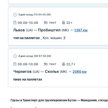
3 дня
назад (13:44 05.08)
тент
09.08–10.08
22 т
Львов
Пробиштип
(UA)
—
(MK)
~
1397 км
тнп на паллетах
, Кол. машин:
2
4 дня
назад (06:57 04.08)
тент
09.08–10.08
22,7 т
Чернигов
Скопье
(UA)
—
(MK)
~
2060 км
пиво на паллетах
Грузы и Транспорт для грузоперевозки Бутан — Македония, сосед