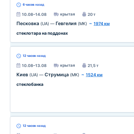
6 часов
назад
крытая
10.08–14.08
20 т
Песковка
Гевгелия
(UA)
—
(MK)
~
1974 км
стеклотара на поддонах
12 часов
назад
крытая
10.08–13.08
21,5 т
Киев
Струмица
(UA)
—
(MK)
~
1524 км
стеклобанка
12 часов
назад