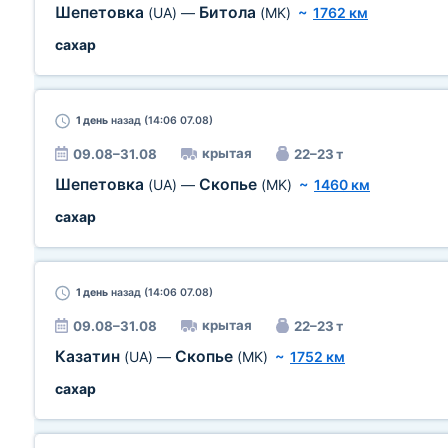
Шепетовка
Битола
(UA)
—
(MK)
~
1762 км
сахар
1 день
назад (14:06 07.08)
крытая
09.08–31.08
22–23 т
Шепетовка
Скопье
(UA)
—
(MK)
~
1460 км
сахар
1 день
назад (14:06 07.08)
крытая
09.08–31.08
22–23 т
Казатин
Скопье
(UA)
—
(MK)
~
1752 км
сахар