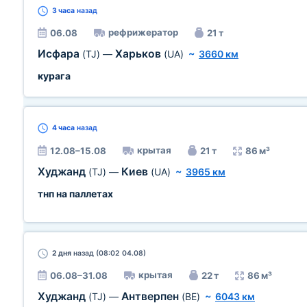
3 часа
назад
рефрижератор
06.08
21 т
Исфара
Харьков
(TJ)
—
(UA)
~
3660 км
курага
4 часа
назад
крытая
12.08–15.08
21 т
86 м³
Худжанд
Киев
(TJ)
—
(UA)
~
3965 км
тнп на паллетах
2 дня
назад (08:02 04.08)
крытая
06.08–31.08
22 т
86 м³
Худжанд
Антверпен
(TJ)
—
(BE)
~
6043 км