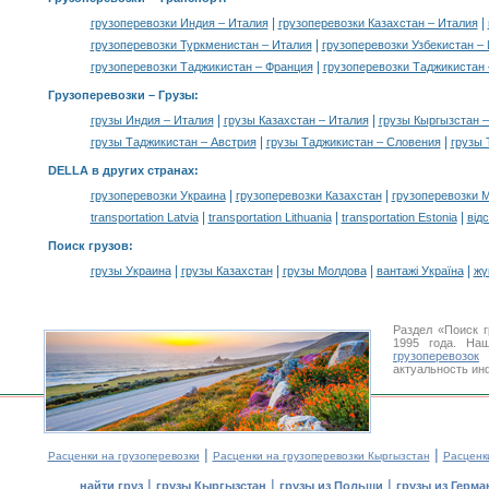
|
|
грузоперевозки Индия – Италия
грузоперевозки Казахстан – Италия
|
грузоперевозки Туркменистан – Италия
грузоперевозки Узбекистан –
|
грузоперевозки Таджикистан – Франция
грузоперевозки Таджикистан
Грузоперевозки –
Грузы
:
|
|
грузы Индия – Италия
грузы Казахстан – Италия
грузы Кыргызстан 
|
|
грузы Таджикистан – Австрия
грузы Таджикистан – Словения
грузы 
DELLA в других странах
:
|
|
грузоперевозки Украина
грузоперевозки Казахстан
грузоперевозки 
|
|
|
transportation Latvia
transportation Lithuania
transportation Estonia
від
Поиск грузов
:
|
|
|
|
грузы Украина
грузы Казахстан
грузы Молдова
вантажі Україна
жү
Раздел «Поиск 
1995 года. На
грузоперевозок
К
актуальность ин
|
|
Расценки на грузоперевозки
Расценки на грузоперевозки Кыргызстан
Расценк
|
|
|
найти груз
грузы Кыргызстан
грузы из Польши
грузы из Герма