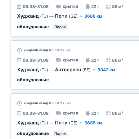
крытая
06.08–31.08
22 т
86 м³
Худжанд
Поти
(TJ)
—
(GE)
~
3688 км
оборудование
Паром
2 недели
назад (06:01 22.07)
крытая
06.08–31.08
22 т
86 м³
Худжанд
Антверпен
(TJ)
—
(BE)
~
6043 км
оборудование
2 недели
назад (06:01 22.07)
крытая
06.08–31.08
22 т
86 м³
Худжанд
Поти
(TJ)
—
(GE)
~
3688 км
оборудование
Паром