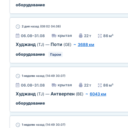
оборудование
2 дня
назад (08:02 04.08)
крытая
06.08–31.08
22 т
86 м³
Худжанд
Поти
(TJ)
—
(GE)
~
3688 км
оборудование
Паром
1 неделю
назад (14:49 30.07)
крытая
06.08–31.08
22 т
86 м³
Худжанд
Антверпен
(TJ)
—
(BE)
~
6043 км
оборудование
1 неделю
назад (14:49 30.07)