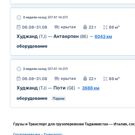
3 недели
назад (07:41 14.07)
крытая
06.08–31.08
22 т
86 м³
Худжанд
Антверпен
(TJ)
—
(BE)
~
6043 км
оборудование
3 недели
назад (07:41 14.07)
крытая
06.08–31.08
22 т
86 м³
Худжанд
Поти
(TJ)
—
(GE)
~
3688 км
оборудование
Паром
Грузы и Транспорт для грузоперевозки Таджикистан — Италия, со
Грузоперевозки
– Транспорт: