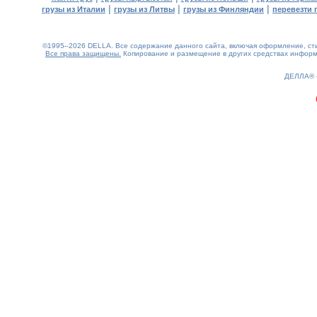
|
|
|
грузы из Италии
грузы из Литвы
грузы из Финляндии
перевезти 
©1995–2026 DELLA. Все содержание данного сайта, включая оформление, стил
Все права защищены.
Копирование и размещение в других средствах информа
0.14(aws3)
060826-18:44:58
ДЕЛЛА®