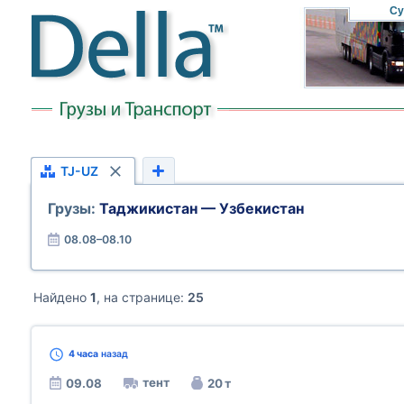
Су
TJ-UZ
Грузы:
Таджикистан — Узбекистан
08.08–08.10
Найдено
1
, на странице:
25
4 часа
назад
тент
09.08
20 т