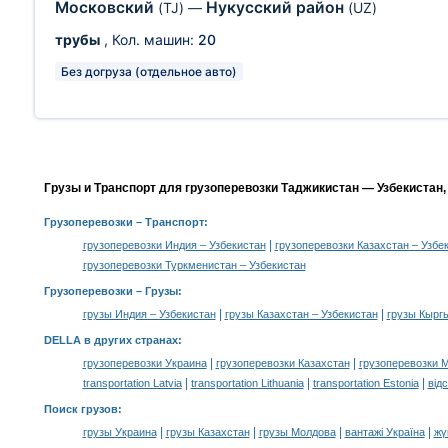
Московский
Нукусский район
(TJ)
—
(UZ)
трубы
, Кол. машин:
20
Без догруза (отдельное авто)
Грузы и Транспорт для грузоперевозки Таджикистан — Узбекистан,
Грузоперевозки
– Транспорт:
|
грузоперевозки Индия – Узбекистан
грузоперевозки Казахстан – Узбе
грузоперевозки Туркменистан – Узбекистан
Грузоперевозки –
Грузы
:
|
|
грузы Индия – Узбекистан
грузы Казахстан – Узбекистан
грузы Кыргы
DELLA в других странах
:
|
|
грузоперевозки Украина
грузоперевозки Казахстан
грузоперевозки 
|
|
|
transportation Latvia
transportation Lithuania
transportation Estonia
від
Поиск грузов
:
|
|
|
|
грузы Украина
грузы Казахстан
грузы Молдова
вантажі Україна
жү