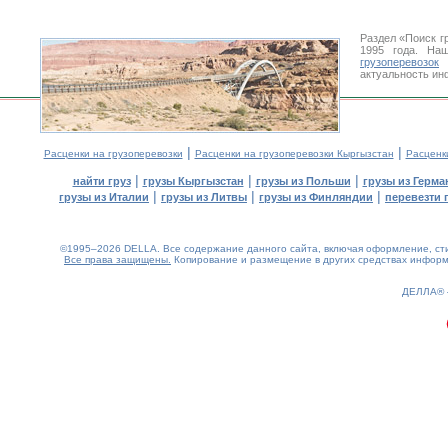
Раздел «Поиск г
1995 года. На
грузоперевозок
К
актуальность ин
|
|
Расценки на грузоперевозки
Расценки на грузоперевозки Кыргызстан
Расценк
|
|
|
найти груз
грузы Кыргызстан
грузы из Польши
грузы из Герма
|
|
|
грузы из Италии
грузы из Литвы
грузы из Финляндии
перевезти 
©1995–2026 DELLA. Все содержание данного сайта, включая оформление, стил
Все права защищены.
Копирование и размещение в других средствах информа
0.14(aws3)
080826-21:20:45
ДЕЛЛА®