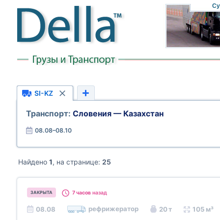
Су
SI-KZ
Транспорт:
Словения — Казахстан
08.08–08.10
Найдено
1
, на странице:
25
7 часов
назад
ЗАКРЫТА
рефрижератор
08.08
20 т
105 м³