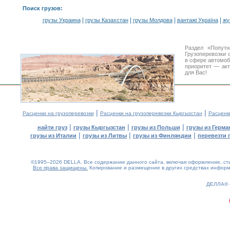
Поиск грузов
:
|
|
|
|
грузы Украина
грузы Казахстан
грузы Молдова
вантажі Україна
жү
Раздел «Попутн
Грузоперевозки 
в сфере автомо
приоритет — акт
для Вас!
|
|
Расценки на грузоперевозки
Расценки на грузоперевозки Кыргызстан
Расценк
|
|
|
найти груз
грузы Кыргызстан
грузы из Польши
грузы из Герма
|
|
|
грузы из Италии
грузы из Литвы
грузы из Финляндии
перевезти 
©1995–2026 DELLA. Все содержание данного сайта, включая оформление, стил
Все права защищены.
Копирование и размещение в других средствах информа
0.14(aws2)
080826-21:06:32
ДЕЛЛА®