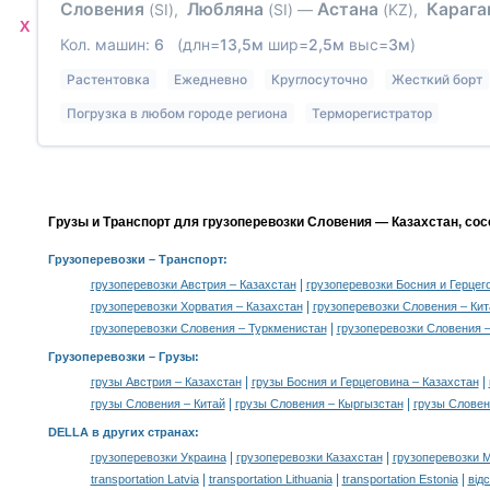
Словения
Любляна
Астана
Карага
(SI)
,
(SI)
—
(KZ)
,
X
Кол. машин:
6
(длн=
13,5м
шир=
2,5м
выс=
3м
)
Растентовка
Ежедневно
Круглосуточно
Жесткий борт
Погрузка в любом городе региона
Терморегистратор
Грузы и Транспорт для грузоперевозки Словения — Казахстан, со
Грузоперевозки
– Транспорт:
|
грузоперевозки Австрия – Казахстан
грузоперевозки Босния и Герцег
|
грузоперевозки Хорватия – Казахстан
грузоперевозки Словения – Кит
|
грузоперевозки Словения – Туркменистан
грузоперевозки Словения –
Грузоперевозки –
Грузы
:
|
|
грузы Австрия – Казахстан
грузы Босния и Герцеговина – Казахстан
|
|
грузы Словения – Китай
грузы Словения – Кыргызстан
грузы Словен
DELLA в других странах
:
|
|
грузоперевозки Украина
грузоперевозки Казахстан
грузоперевозки 
|
|
|
transportation Latvia
transportation Lithuania
transportation Estonia
від