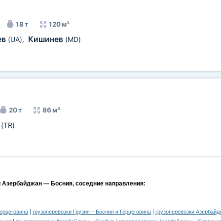
18 т
120 м³
ев
Кишинев
(UA)
,
(MD)
20 т
86 м³
я
(TR)
и Азербайджан — Босния, соседние направления:
|
|
Герцеговина
грузоперевозки Грузия – Босния и Герцеговина
грузоперевозки Азербайд