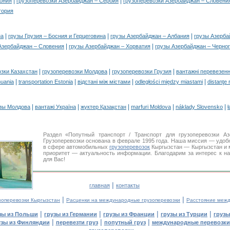
|
|
дония
грузоперевозки Азербайджан – Сербия
грузоперевозки Азербайджан – Словени
гория
|
|
|
на
грузы Грузия – Босния и Герцеговина
грузы Азербайджан – Албания
грузы Азерба
|
|
Азербайджан – Словения
грузы Азербайджан – Хорватия
грузы Азербайджан – Черно
|
|
|
озки Казахстан
грузоперевозки Молдова
грузоперевозки Грузия
вантажні перевезенн
|
|
|
|
huania
transportation Estonia
відстані між містами
odległości między miastami
distanţe 
|
|
|
|
|
зы Молдова
вантажі Україна
жүктер Қазақстан
marfuri Moldova
náklady Slovensko
ł
Раздел «Попутный транспорт / Транспорт для грузоперевозки 
Грузоперевозки основана в феврале 1995 года. Наша миссия — удо
в сфере автомобильных
грузоперевозок
Кыргызстан — Кыргызстан и 
приоритет — актуальность информации. Благодарим за интерес к н
для Вас!
|
главная
контакты
|
|
зоперевозки Кыргызстан
Расценки на международные грузоперевозки
Расстояние межд
|
|
|
|
зы из Польши
грузы из Германии
грузы из Франции
грузы из Турции
грузы
|
|
|
узы из Финляндии
перевезти груз
попутный груз
международные перевозки