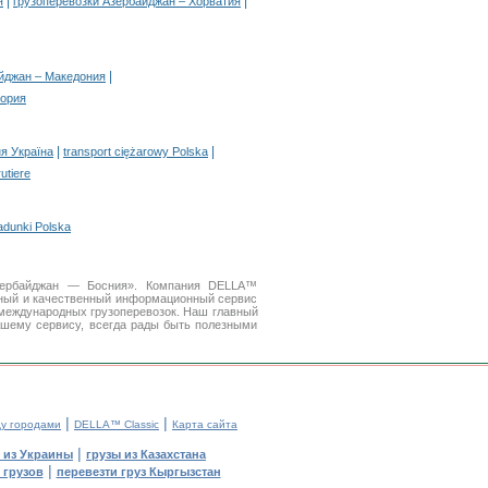
|
|
я
грузоперевозки Азербайджан – Хорватия
|
йджан – Македония
гория
|
|
я Україна
transport ciężarowy Polska
rutiere
adunki Polska
Азербайджан — Босния». Компания DELLA™
бный и качественный информационный сервис
международных грузоперевозок. Наш главный
ашему сервису, всегда рады быть полезными
|
|
у городами
DELLA™ Classic
Карта сайта
|
 из Украины
грузы из Казахстана
|
 грузов
перевезти груз Кыргызстан