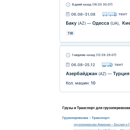
6 дней
назад (16:20 30.07)
тент
06.08–31.08
Баку
Одесса
Ки
(AZ)
—
(UA)
,
TIR
1 неделю
назад (12:26 29.07)
тент
06.08–25.12
Азербайджан
Турци
(AZ)
—
Кол. машин:
10
Грузы и Транспорт для грузоперевозк
Грузоперевозки
– Транспорт:
грузоперевозки Армения – Босния и 