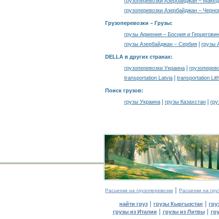
грузоперевозки Азербайджан – Маке
грузоперевозки Азербайджан – Черно
Грузоперевозки –
Грузы
:
грузы Армения – Босния и Герцегови
|
грузы Азербайджан – Сербия
грузы 
DELLA в других странах
:
|
грузоперевозки Украина
грузоперев
|
transportation Latvia
transportation Lit
Поиск грузов
:
|
|
грузы Украина
грузы Казахстан
гру
|
Расценки на грузоперевозки
Расценки на гру
|
|
найти груз
грузы Кыргызстан
гру
|
|
грузы из Италии
грузы из Литвы
гр