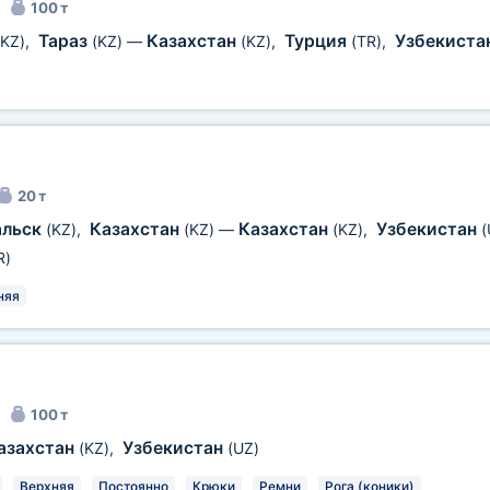
100 т
Тараз
Казахстан
Турция
Узбекиста
(KZ)
,
(KZ)
—
(KZ)
,
(TR)
,
20 т
альск
Казахстан
Казахстан
Узбекистан
(KZ)
,
(KZ)
—
(KZ)
,
(
R)
няя
100 т
азахстан
Узбекистан
(KZ)
,
(UZ)
Верхняя
Постоянно
Крюки
Ремни
Рога (коники)