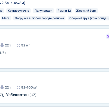
=
2,5м
выс=
3м
)
но
Круглосуточно
Полуприцеп
Ремни 12
Жесткий борт
Мега
Погрузка в любом городе региона
Сборный груз (консолидац
22 т
92 м³
(UZ)
22 т
92-100 м³
Узбекистан
Z)
,
(UZ)