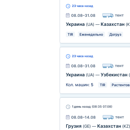
23 часа
назад
тент
08.08–31.08
Украина
Казахстан
(UA)
—
(K
TIR
Еженедельно
Догруз
23 часа
назад
тент
08.08–31.08
Украина
Узбекистан
(UA)
—
Кол. машин:
5
TIR
Растентов
1 день
назад (08:35 07.08)
тент
08.08–14.08
Грузия
Казахстан
(GE)
—
(KZ