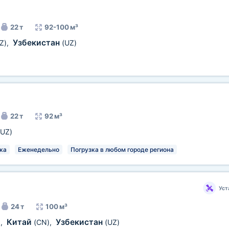
22 т
92-100 м³
Узбекистан
Z)
,
(UZ)
22 т
92 м³
(UZ)
ка
Еженедельно
Погрузка в любом городе региона
Уст
24 т
100 м³
Китай
Узбекистан
)
,
(CN)
,
(UZ)