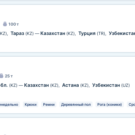
100 т
Тараз
Казахстан
Турция
Узбекиста
(KZ)
,
(KZ)
—
(KZ)
,
(TR)
,
25 т
обл.
Казахстан
Астана
Узбекистан
(KZ)
—
(KZ)
,
(KZ)
,
(UZ)
енедельно
Крюки
Ремни
Деревянный пол
Рога (коники)
Ср