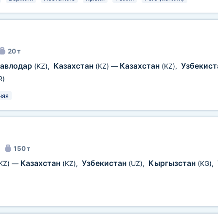
20 т
авлодар
Казахстан
Казахстан
Узбекис
(KZ)
,
(KZ)
—
(KZ)
,
R)
няя
150 т
Казахстан
Узбекистан
Кыргызстан
KZ)
—
(KZ)
,
(UZ)
,
(KG)
,