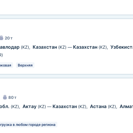
20 т
авлодар
Казахстан
Казахстан
Узбекис
(KZ)
,
(KZ)
—
(KZ)
,
R)
оковая
Верхняя
80 т
обл.
Актау
Казахстан
Астана
Алма
(KZ)
,
(KZ)
—
(KZ)
,
(KZ)
,
грузка в любом городе региона