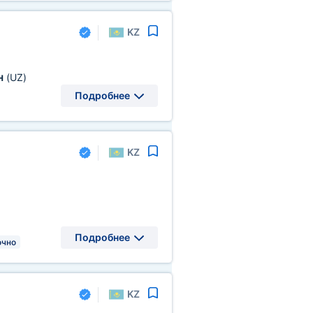
KZ
н
(UZ)
Подробнее
KZ
Подробнее
очно
KZ