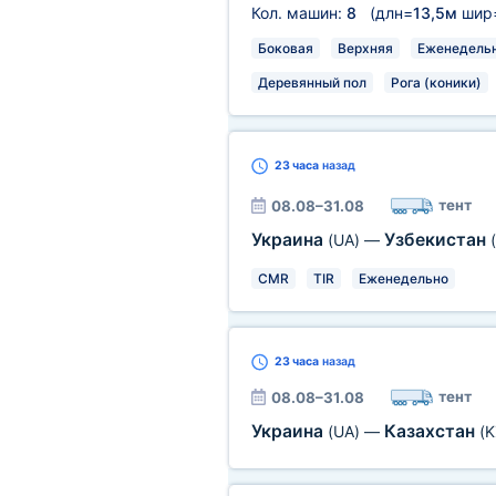
Кол. машин:
8
(длн=
13,5м
шир
Боковая
Верхняя
Еженедель
Деревянный пол
Рога (коники)
23 часа
назад
тент
08.08–31.08
Украина
Узбекистан
(UA)
—
CMR
TIR
Еженедельно
23 часа
назад
тент
08.08–31.08
Украина
Казахстан
(UA)
—
(K