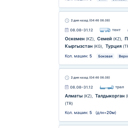
2 дня
назад (04:46 06.08)
тент
08.08–31.12
Оскемен
Семей
П
(KZ)
,
(KZ)
,
Кыргызстан
Турция
(KG)
,
(T
Кол. машин:
5
Боковая
Верх
2 дня
назад (04:46 06.08)
трал
08.08–31.12
Алматы
Талдыкорган
(KZ)
,
(
(TR)
Кол. машин:
5
(длн=
20м
)