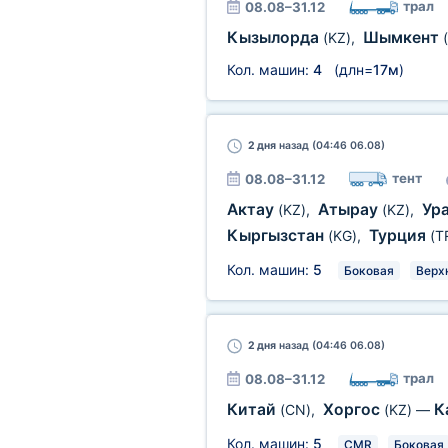
трал
08.08–31.12
Кызылорда
Шымкент
(KZ)
,
Кол. машин:
4
(длн=
17м
)
2 дня
назад (04:46 06.08)
тент
08.08–31.12
Актау
Атырау
Ур
(KZ)
,
(KZ)
,
Кыргызстан
Турция
(KG)
,
(T
Кол. машин:
5
Боковая
Верх
2 дня
назад (04:46 06.08)
трал
08.08–31.12
Китай
Хоргос
К
(CN)
,
(KZ)
—
Кол. машин:
5
CMR
Боковая