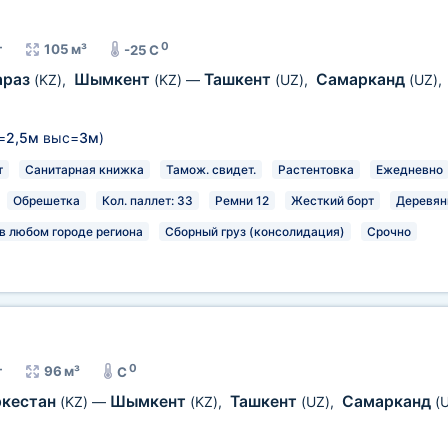
0
т
105 м³
-25 C
араз
Шымкент
Ташкент
Самарканд
(KZ)
,
(KZ)
—
(UZ)
,
(UZ)
,
=
2,5м
выс=
3м
)
т
Санитарная книжка
Тамож. свидет.
Растентовка
Ежедневно
Обрешетка
Кол. паллет: 33
Ремни 12
Жесткий борт
Деревян
в любом городе региона
Сборный груз (консолидация)
Срочно
0
т
96 м³
C
ркестан
Шымкент
Ташкент
Самарканд
(KZ)
—
(KZ)
,
(UZ)
,
(