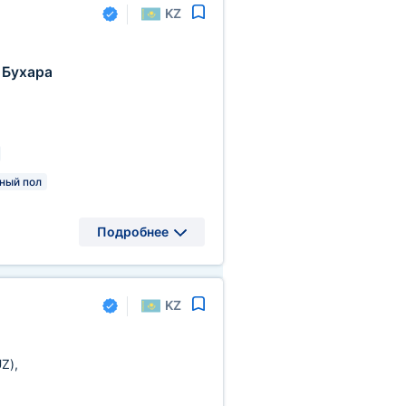
KZ
Бухара
ный пол
Подробнее
KZ
UZ)
,