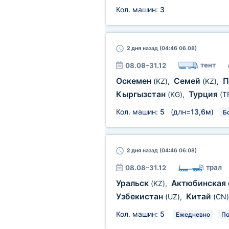
Кол. машин:
3
2 дня
назад (04:46 06.08)
тент
08.08–31.12
Оскемен
Семей
П
(KZ)
,
(KZ)
,
Кыргызстан
Турция
(KG)
,
(T
Кол. машин:
5
(длн=
13,6м
)
Б
2 дня
назад (04:46 06.08)
трал
08.08–31.12
Уральск
Актюбинская 
(KZ)
,
Узбекистан
Китай
(UZ)
,
(CN)
Кол. машин:
5
Ежедневно
По