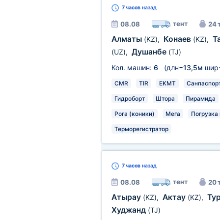
7 часов
назад
тент
08.08
24 
Алматы
Конаев
Т
(KZ)
,
(KZ)
,
Душанбе
(UZ)
,
(TJ)
Кол. машин:
6
(длн=
13,5м
шир
CMR
TIR
EKMT
Санпаспор
Гидроборт
Штора
Пирамида
Рога (коники)
Мега
Погрузка 
Терморегистратор
7 часов
назад
тент
08.08
20 
Атырау
Актау
Ту
(KZ)
,
(KZ)
,
Худжанд
(TJ)