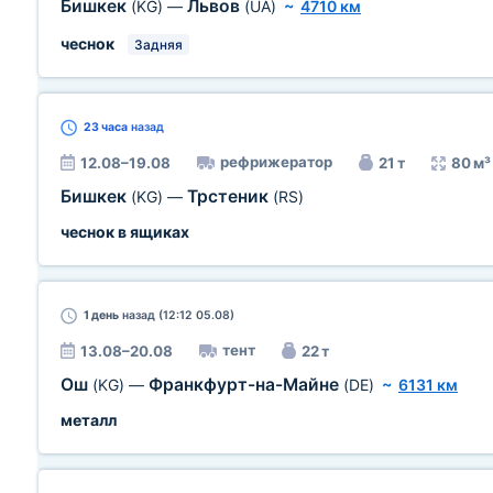
Бишкек
Львов
(KG)
—
(UA)
~
4710 км
чеснок
Задняя
23 часа
назад
рефрижератор
12.08–19.08
21 т
80 м³
Бишкек
Трстеник
(KG)
—
(RS)
чеснок в ящиках
1 день
назад (12:12 05.08)
тент
13.08–20.08
22 т
Ош
Франкфурт-на-Майне
(KG)
—
(DE)
~
6131 км
металл