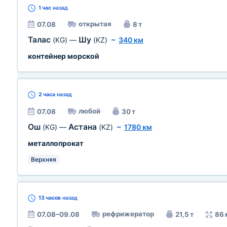
1 час
назад
открытая
07.08
8 т
Талас
Шу
(KG)
—
(KZ)
~
340 км
контейнер морской
2 часа
назад
любой
07.08
30 т
Ош
Астана
(KG)
—
(KZ)
~
1780 км
металлопрокат
Верхняя
13 часов
назад
рефрижератор
07.08–09.08
21,5 т
86 