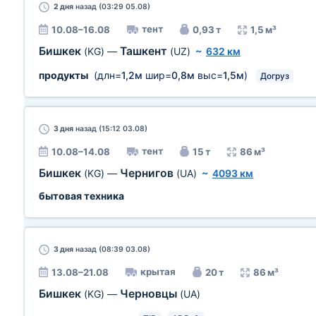
2 дня
назад (03:29 05.08)
тент
10.08–16.08
0,93 т
1,5 м³
Бишкек
Ташкент
(KG)
—
(UZ)
~
632 км
продукты
(длн=
1,2м
шир=
0,8м
выс=
1,5м
)
Догруз
3 дня
назад (15:12 03.08)
тент
10.08–14.08
15 т
86 м³
Бишкек
Чернигов
(KG)
—
(UA)
~
4093 км
бытовая техника
3 дня
назад (08:39 03.08)
крытая
13.08–21.08
20 т
86 м³
Бишкек
Черновцы
(KG)
—
(UA)