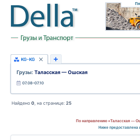
Пя
KG-KG
Грузы:
Таласская — Ошская
07.08–07.10
Найдено
0
, на странице:
25
По направлению «Таласская — Ош
Ниже предоставлена 