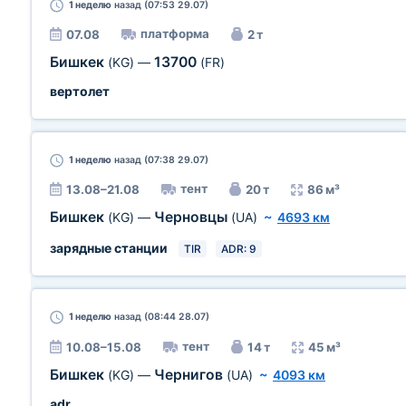
1 неделю
назад (07:53 29.07)
платформа
07.08
2 т
Бишкек
13700
(KG)
—
(FR)
вертолет
1 неделю
назад (07:38 29.07)
тент
13.08–21.08
20 т
86 м³
Бишкек
Черновцы
(KG)
—
(UA)
~
4693 км
зарядные станции
TIR
ADR: 9
1 неделю
назад (08:44 28.07)
тент
10.08–15.08
14 т
45 м³
Бишкек
Чернигов
(KG)
—
(UA)
~
4093 км
adr