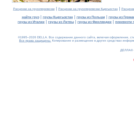
|
|
Расценки на грузоперевозки
Расценки на грузоперевозки Кыргызстан
Расценк
|
|
|
найти груз
грузы Кыргызстан
грузы из Польши
грузы из Герма
|
|
|
грузы из Италии
грузы из Литвы
грузы из Финляндии
перевезти 
©1995–2026 DELLA. Все содержание данного сайта, включая оформление, стил
Все права защищены.
Копирование и размещение в других средствах информа
0.22(aws4)
070826-09:52:43
ДЕЛЛА®