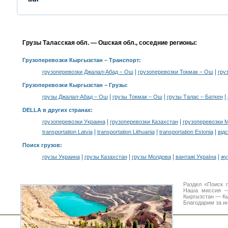
Грузы Таласская обл. — Ошская обл., соседние регионы:
Грузоперевозки Кыргызстан
– Транспорт:
|
|
грузоперевозки Джалал-Абад – Ош
грузоперевозки Токмак – Ош
гру
Грузоперевозки Кыргызстан –
Грузы
:
|
|
|
грузы Джалал-Абад – Ош
грузы Токмак – Ош
грузы Талас – Баткен
DELLA в других странах
:
|
|
грузоперевозки Украина
грузоперевозки Казахстан
грузоперевозки 
|
|
|
transportation Latvia
transportation Lithuania
transportation Estonia
від
Поиск грузов
:
|
|
|
|
грузы Украина
грузы Казахстан
грузы Молдова
вантажі Україна
жү
Раздел «Поиск 
Наша миссия —
Кыргызстан — Кы
Благодарим за и