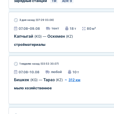
зарядные станции
TIR
ADR: 9
3 дня
назад (07:29 03.08)
тент
07.08–09.08
18 т
80 м³
Капчыгай
Оскемен
(KG)
—
(KZ)
стройматериалы
1 неделю
назад (03:53 30.07)
любой
07.08–10.08
10 т
Бишкек
Тараз
(KG)
—
(KZ)
~
312 км
мыло хозяйственное