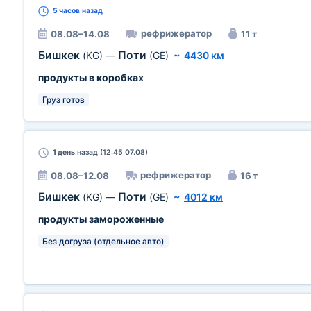
5 часов
назад
рефрижератор
08.08–14.08
11 т
Бишкек
Поти
(KG)
—
(GE)
~
4430 км
продукты в коробках
Груз готов
1 день
назад (12:45 07.08)
рефрижератор
08.08–12.08
16 т
Бишкек
Поти
(KG)
—
(GE)
~
4012 км
продукты замороженные
Без догруза (отдельное авто)