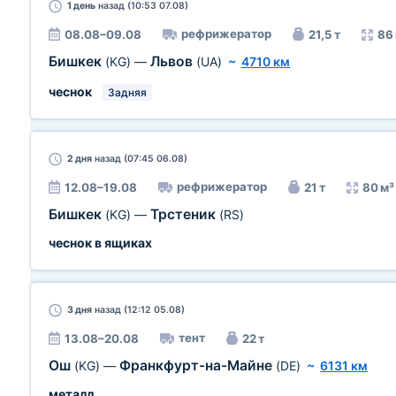
1 день
назад (10:53 07.08)
рефрижератор
08.08–09.08
21,5 т
86
Бишкек
Львов
(KG)
—
(UA)
~
4710 км
чеснок
Задняя
2 дня
назад (07:45 06.08)
рефрижератор
12.08–19.08
21 т
80 м³
Бишкек
Трстеник
(KG)
—
(RS)
чеснок в ящиках
3 дня
назад (12:12 05.08)
тент
13.08–20.08
22 т
Ош
Франкфурт-на-Майне
(KG)
—
(DE)
~
6131 км
металл