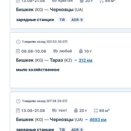
крытая
13.08–21.08
20 т
86 м³
Бишкек
Черновцы
(KG)
—
(UA)
зарядные станции
TIR
ADR: 9
1 неделю
назад (03:53 30.07)
любой
08.08–10.08
10 т
Бишкек
Тараз
(KG)
—
(KZ)
~
312 км
мыло хозяйственное
1 неделю
назад (07:38 29.07)
тент
13.08–21.08
20 т
86 м³
Бишкек
Черновцы
(KG)
—
(UA)
~
4693 км
зарядные станции
TIR
ADR: 9