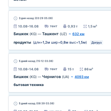
3 дня
назад (03:29 05.08)
тент
10.08–16.08
0,93 т
1,5 м³
Бишкек
Ташкент
(KG)
—
(UZ)
~
632 км
продукты
(длн=
1,2м
шир=
0,8м
выс=
1,5м
)
Догруз
5 дней
назад (15:12 03.08)
тент
10.08–14.08
15 т
86 м³
Бишкек
Чернигов
(KG)
—
(UA)
~
4093 км
бытовая техника
5 дней
назад (08:39 03.08)