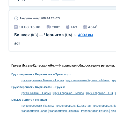
1 неделю
назад (08:44 28.07)
тент
10.08–15.08
14 т
45 м³
Бишкек
Чернигов
(KG)
—
(UA)
~
4093 км
adr
Грузы Иссык-Кульская обл. — Нарынская обл., соседние регионы:
Грузоперевозки Кыргызстан
– Транспорт:
|
|
грузоперевозки Токмак – Нарын
грузоперевозки Каракол – Манас
гр
Грузоперевозки Кыргызстан –
Грузы
:
|
|
|
грузы Токмак – Нарын
грузы Каракол – Манас
грузы Каракол – Ош
DELLA в других странах
:
|
|
грузоперевозки Украина
грузоперевозки Казахстан
грузоперевозки 
|
|
|
transportation Latvia
transportation Lithuania
transportation Estonia
від