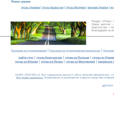
Поиск грузов
:
|
|
|
|
грузы Украина
грузы Казахстан
грузы Молдова
вантажі Україна
жү
Раздел «Поиск 
Наша миссия —
Кыргызстан — Кы
Благодарим за и
|
|
Расценки на грузоперевозки
Расценки на грузоперевозки Кыргызстан
Расценк
|
|
|
найти груз
грузы Кыргызстан
грузы из Польши
грузы из Герма
|
|
|
грузы из Италии
грузы из Литвы
грузы из Финляндии
перевезти 
©1995–2026 DELLA. Все содержание данного сайта, включая оформление, стил
Все права защищены.
Копирование и размещение в других средствах информа
0.13(aws3)
080826-22:14:26
ДЕЛЛА®