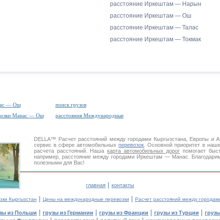
расстояние Иркештам — Нарын
расстояние Иркештам — Ош
расстояние Иркештам — Талас
расстояние Иркештам — Токмак
ас — Ош
поиск грузов
возки Манас — Ош
расстояния Международные
DELLA™
Расчет расстояний
между городами Кыргызстана, Европы и 
сервис в сфере автомобильных
перевозок
. Основной приоритет в наш
расчета расстояний. Наша
карта автомобильных дорог
помогает быст
например, расстояние между городами Иркештам — Манас. Благодарим
полезными для Вас!
|
главная
контакты
|
|
зки Кыргызстан
Цены на международные перевозки
Расчет расстояний между городам
|
|
|
|
зы из Польши
грузы из Германии
грузы из Франции
грузы из Турции
грузы