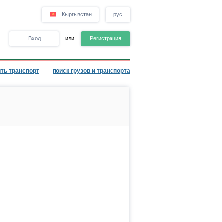
Кыргызстан
рус
Вход
или
Регистрация
ть транспорт
поиск грузов и транспорта