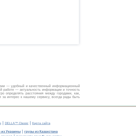
Азии — удобный и качественный информационный
ей работе — актуальность информации и точность
ро определять расстояния между городами, как,
 за интерес к нашему сервису, всегда рады быть
|
|
и
DELLA™ Classic
Карта сайта
|
 из Украины
грузы из Казахстана