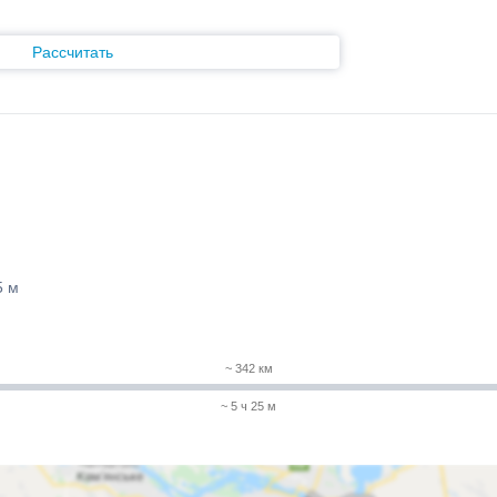
Рассчитать
5 м
~ 342 км
~ 5 ч 25 м