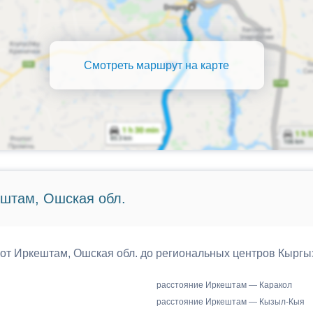
Смотреть маршрут на карте
ештам, Ошская обл.
 от Иркештам, Ошская обл. до региональных центров Кыргы
расстояние Иркештам — Каракол
расстояние Иркештам — Кызыл-Кыя