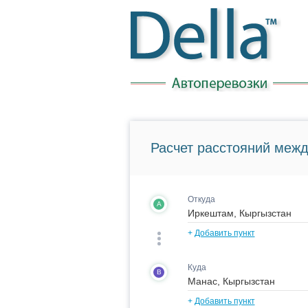
Расчет расстояний межд
Откуда
A
+
Добавить пункт
Куда
B
+
Добавить пункт