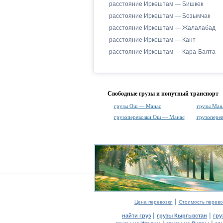
расстояние Иркештам — Бишкек
расстояние Иркештам — Бозымчак
расстояние Иркештам — Жалалабад
расстояние Иркештам — Кант
расстояние Иркештам — Кара-Балта
Свободные грузы и попутный транспорт
грузы Ош — Манас
грузы Ман
грузоперевозки Ош — Манас
грузопере
|
Цена перевозки
Стоимость перево
|
|
найти груз
грузы Кыргызстан
гру