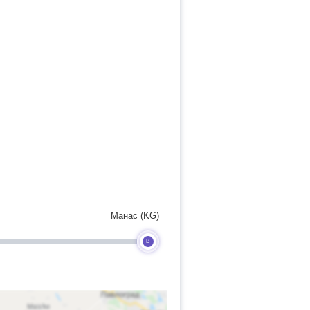
Манас (KG)
B