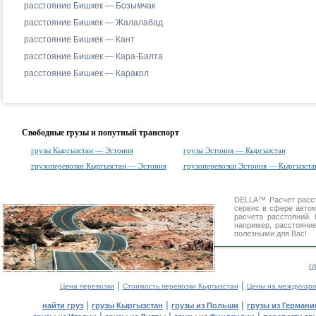
расстояние Бишкек — Бозымчак
расстояние Бишкек — Жалалабад
расстояние Бишкек — Кант
расстояние Бишкек — Кара-Балта
расстояние Бишкек — Каракол
Свободные грузы и попутный транспорт
грузы Кыргызстан — Эстония
грузы Эстония — Кыргызстан
грузоперевозки Кыргызстан — Эстония
грузоперевозки Эстония — Кыргызста
DELLA™
Расчет расс
сервис в сфере авт
расчета расстояний
например, расстояни
полезными для Вас!
г
|
|
Цена перевозки
Стоимость перевозки Кыргызстан
Цены на междунаро
|
|
|
найти груз
грузы Кыргызстан
грузы из Польши
грузы из Германи