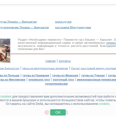
грузы Украина — Кыргызстан
поиск грузов
грузоперевозки Украина — Кыргызстан
расстояния Международные
Раздел «Необходимо перевезти / Перевезти груз Бишкек — Харьков».
качественный информационный сервис в сфере автомобильных
перево
актуальность информации и точность расчета расстояний. Благодарим
полезными для Вас!
|
главная
контакты
|
|
зки Кыргызстан
Цены на международные перевозки
Расчет расстояний между городам
|
|
|
|
зы из Польши
грузы из Германии
грузы из Франции
грузы из Турции
грузы
|
|
|
узы из Финляндии
перевезти груз
попутный груз
международные перевозки
грузоперевозки
 сайта, включая оформление, стиль и алгоритмические решения обеспечения грузоперево
щение в других средствах информации и интернет-сайтах без официального разрешения '
м
cookies
для предоставления вам дополнительних возможностей при работе 
няются в вашем браузере и используются большинством сайтов, чтобы помочь
Оставаясь на сайте Della, вы соглашаетесь с использованием
cookies
.
ДЕЛЛА® —
ВАШИ
ГРУЗОПЕРЕВОЗКИ
™!
OK