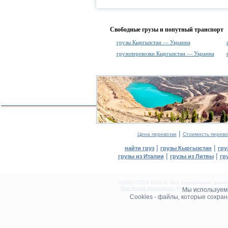
Свободные грузы и попутный транспорт
грузы Кыргызстан — Украина
грузоперевозки Кыргызстан — Украина
|
Цена перевозки
Стоимость перево
|
|
найти груз
грузы Кыргызстан
гру
|
|
грузы из Италии
грузы из Литвы
гр
©1995–2026 DELLA. Все содержание данного
Все права защищены.
Копирование и разме
Мы используе
0.14(aws2)
Cookies - файлы, которые сохра
070826-17:30:19