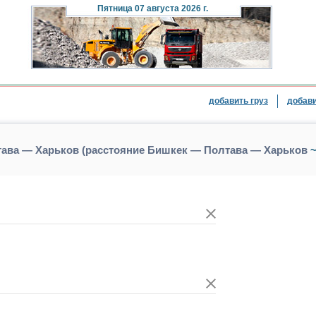
Пятница
07 августа 2026 г.
добавить груз
добави
тава — Харьков (расстояние Бишкек — Полтава — Харьков
~