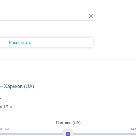
Рассчитать
— Харьков (UA)
м
 ч 15 м
Полтава (UA)
911 км
~ 14
B