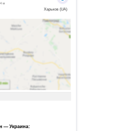
 4 м
Харьков (UA)
н — Украина: