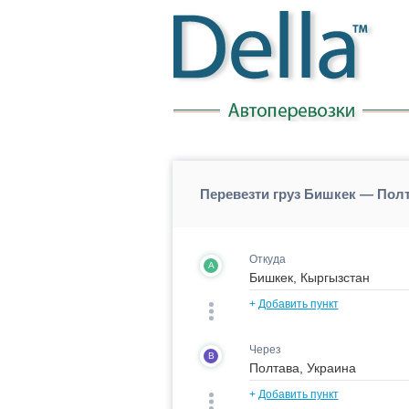
Перевезти груз Бишкек — Пол
Откуда
A
+
Добавить пункт
Через
B
+
Добавить пункт