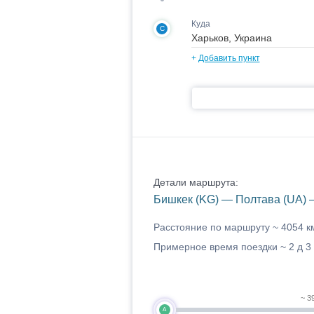
Куда
C
+
Добавить пункт
Детали маршрута:
Бишкек (KG) — Полтава (UA) 
Расстояние по маршруту ~
4054 к
Примерное время поездки ~
2 д 3
~ 3
A