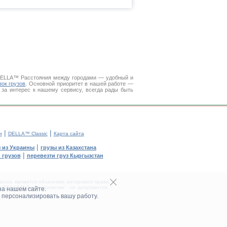
 DELLA™
Расстояния между городами
— удобный и
зок грузов
. Основной приоритет в нашей работе —
 за интерес к нашему сервису, всегда рады быть
|
|
и
DELLA™ Classic
Карта сайта
|
 из Украины
грузы из Казахстана
|
 грузов
перевезти груз Кыргызстан
зок, являются объектами авторского права.
DELLA™ Грузоперевозки' - не допускается.
на нашем сайте.
 персонализировать вашу работу.