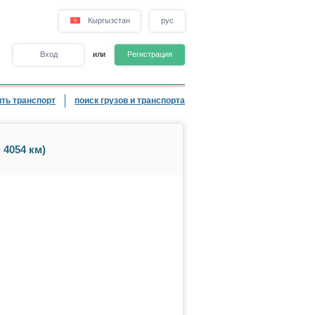
Кыргызстан
рус
Вход
или
Регистрация
ть транспорт
поиск грузов и транспорта
 4054 км)