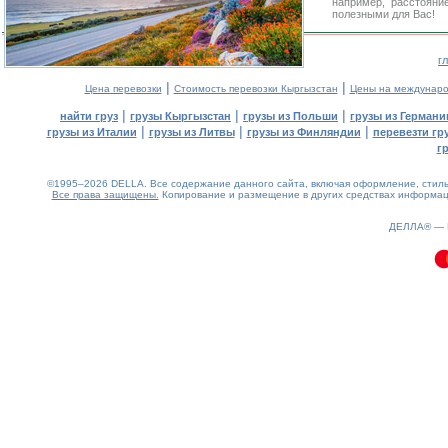
например, расстояни
полезными для Вас!
г
|
|
Цена перевозки
Стоимость перевозки Кыргызстан
Цены на междунаро
|
|
|
найти груз
грузы Кыргызстан
грузы из Польши
грузы из Германи
|
|
|
грузы из Италии
грузы из Литвы
грузы из Финляндии
перевезти гр
г
©1995–2026 DELLA. Все содержание данного сайта, включая оформление, стиль 
Все права защищены.
Копирование и размещение в других средствах информаци
0.13(aws3)
060826-02:35:12
ДЕЛЛА® —