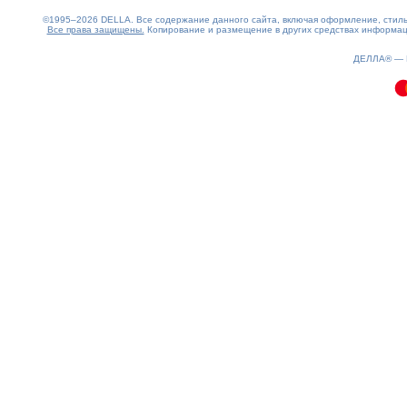
©1995–2026 DELLA. Все содержание данного сайта, включая оформление, стиль 
Все права защищены.
Копирование и размещение в других средствах информаци
0.08(aws4)
100826-05:31:35
ДЕЛЛА® —